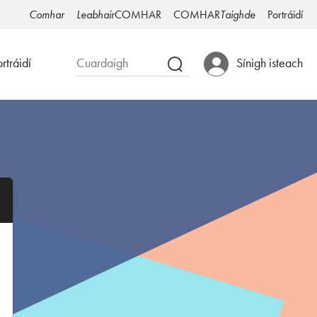
Comhar
Leabhair
COMHAR
COMHAR
Taighde
Portráidí
rtráidí
Sínigh isteach