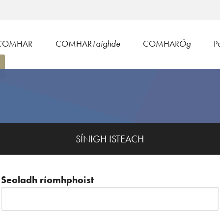
COMHAR
COMHAR
Taighde
COMHAR
Óg
Po
SÍNIGH ISTEACH
Seoladh ríomhphoist