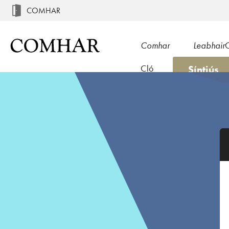
COMHAR
Comhar
Leabhair
Síntiús
Cló