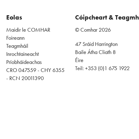
Eolas
Cóipcheart & Teagmh
Maidir le COMHAR
© Comhar 2026
Foireann
47 Sráid Harrington
Teagmháil
Baile Átha Cliath 8
Inrochtaineacht
Éire
Príobháideachas
Teil: +353 (0)1 675 1922
CRO 047559 - CHY 6355
- RCN 20011390