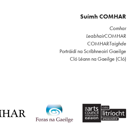
Suímh COMHAR
Comhar
Leabhair
COMHAR
COMHAR
Taighde
Portráidí na Scríbhneoirí Gaeilge
Cló Léann na Gaeilge (Cló)