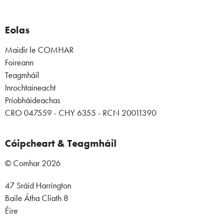
Eolas
Maidir le COMHAR
Foireann
Teagmháil
Inrochtaineacht
Príobháideachas
CRO 047559 - CHY 6355 - RCN 20011390
Cóipcheart & Teagmháil
© Comhar 2026
47 Sráid Harrington
Baile Átha Cliath 8
Éire