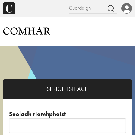
SÍNIGH ISTEACH
Seoladh ríomhphoist