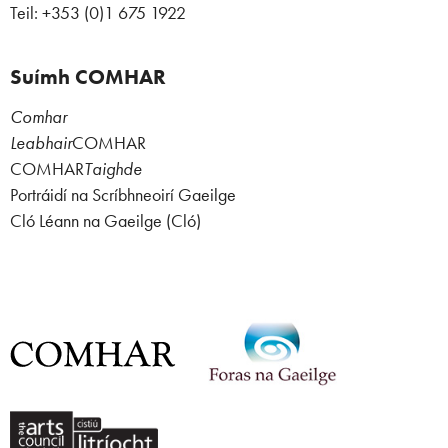
Teil: +353 (0)1 675 1922
Suímh COMHAR
Comhar
Leabhair
COMHAR
COMHAR
Taighde
Portráidí na Scríbhneoirí Gaeilge
Cló Léann na Gaeilge (Cló)