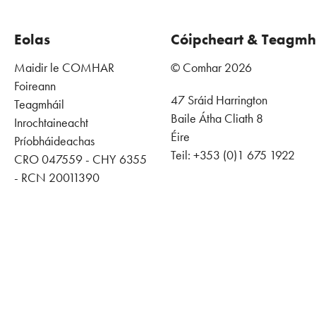
Eolas
Cóipcheart & Teagmh
Maidir le COMHAR
© Comhar 2026
Foireann
47 Sráid Harrington
Teagmháil
Baile Átha Cliath 8
Inrochtaineacht
Éire
Príobháideachas
Teil: +353 (0)1 675 1922
CRO 047559 - CHY 6355
- RCN 20011390