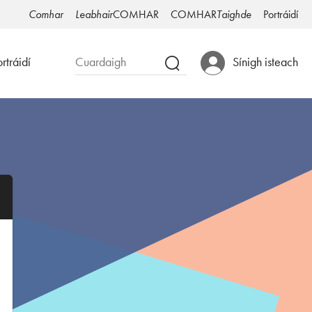
Comhar
Leabhair
COMHAR
COMHAR
Taighde
Portráidí
rtráidí
Sínigh isteach