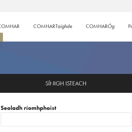
COMHAR
COMHAR
Taighde
COMHAR
Óg
Po
SÍNIGH ISTEACH
Seoladh ríomhphoist