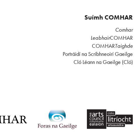
Suímh COMHAR
Comhar
Leabhair
COMHAR
COMHAR
Taighde
Portráidí na Scríbhneoirí Gaeilge
Cló Léann na Gaeilge (Cló)