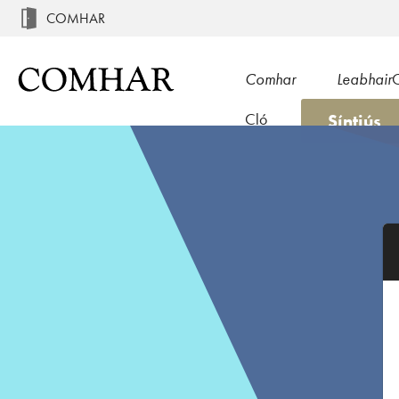
COMHAR
Comhar
Leabhair
Síntiús
Cló