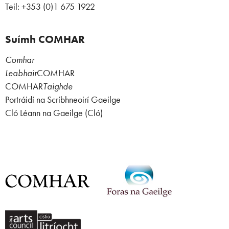
Teil: +353 (0)1 675 1922
Suímh COMHAR
Comhar
Leabhair
COMHAR
COMHAR
Taighde
Portráidí na Scríbhneoirí Gaeilge
Cló Léann na Gaeilge (Cló)