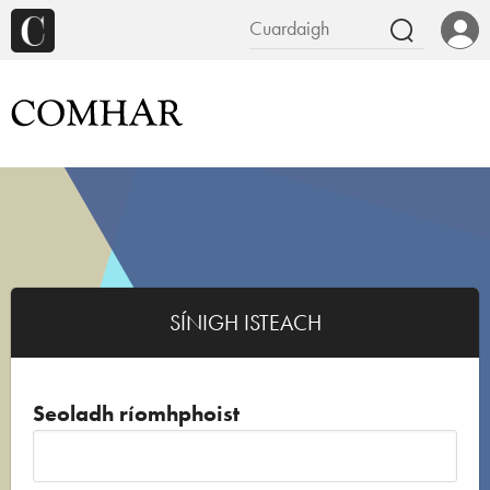
SÍNIGH ISTEACH
Seoladh ríomhphoist