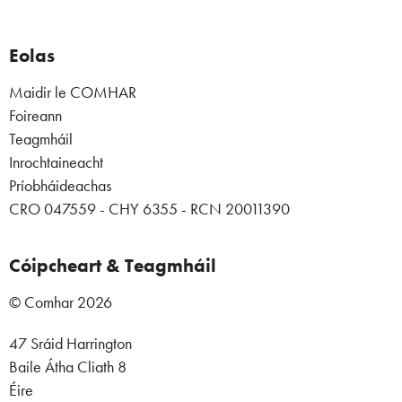
Eolas
Maidir le COMHAR
Foireann
Teagmháil
Inrochtaineacht
Príobháideachas
CRO 047559 - CHY 6355 - RCN 20011390
Cóipcheart & Teagmháil
© Comhar 2026
47 Sráid Harrington
Baile Átha Cliath 8
Éire