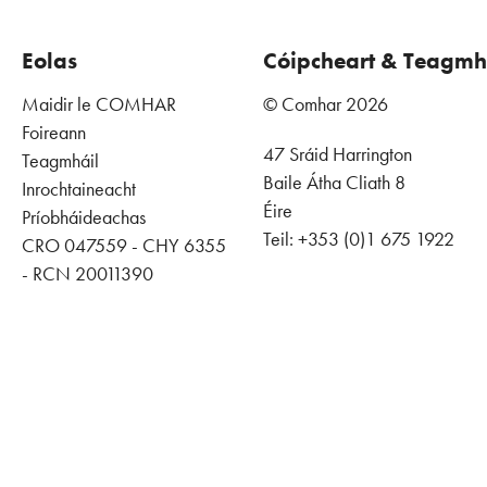
Eolas
Cóipcheart & Teagmh
Maidir le COMHAR
© Comhar 2026
Foireann
47 Sráid Harrington
Teagmháil
Baile Átha Cliath 8
Inrochtaineacht
Éire
Príobháideachas
Teil: +353 (0)1 675 1922
CRO 047559 - CHY 6355
- RCN 20011390