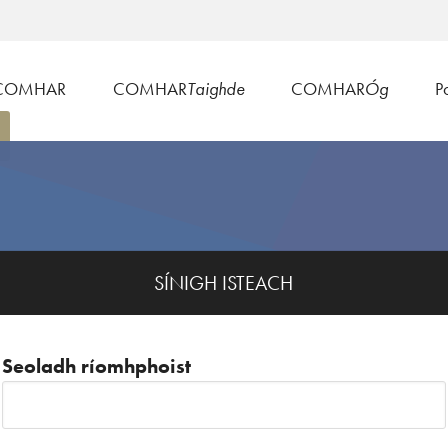
COMHAR
COMHAR
Taighde
COMHAR
Óg
Po
SÍNIGH ISTEACH
Seoladh ríomhphoist