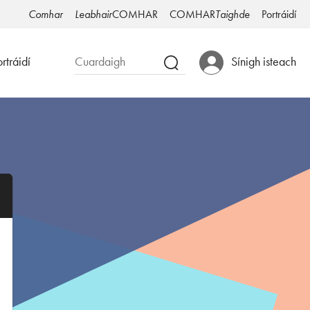
Comhar
Leabhair
COMHAR
COMHAR
Taighde
Portráidí
rtráidí
Sínigh isteach