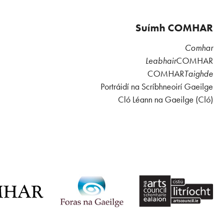
Suímh COMHAR
Comhar
Leabhair
COMHAR
COMHAR
Taighde
Portráidí na Scríbhneoirí Gaeilge
Cló Léann na Gaeilge (Cló)