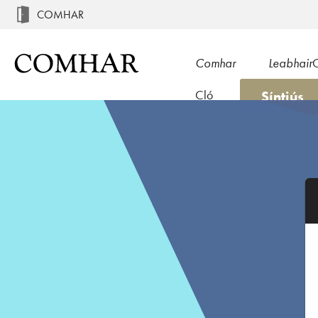
COMHAR
Comhar
Leabhair
Síntiús
Cló