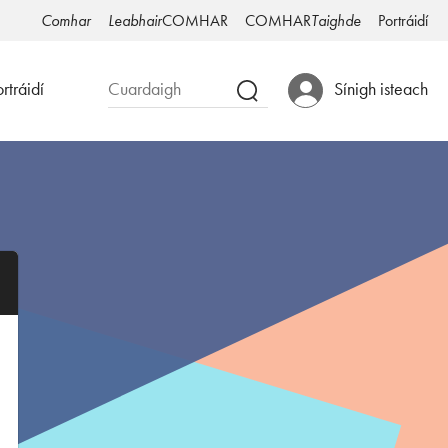
Comhar
Leabhair
COMHAR
COMHAR
Taighde
Portráidí
rtráidí
Sínigh isteach