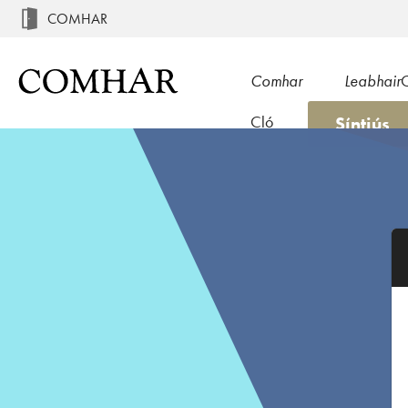
COMHAR
Comhar
Leabhair
Síntiús
Cló