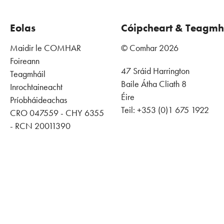
Eolas
Cóipcheart & Teagmh
Maidir le COMHAR
© Comhar 2026
Foireann
47 Sráid Harrington
Teagmháil
Baile Átha Cliath 8
Inrochtaineacht
Éire
Príobháideachas
Teil: +353 (0)1 675 1922
CRO 047559 - CHY 6355
- RCN 20011390