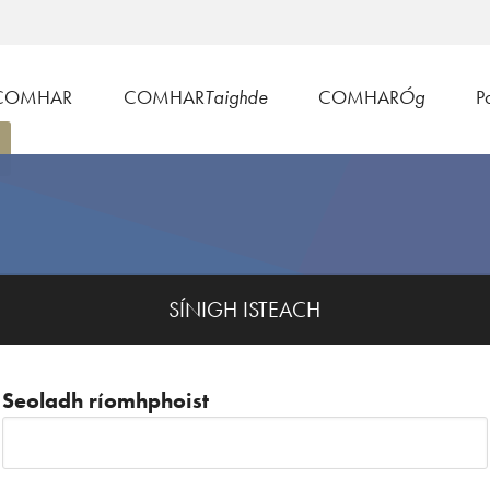
COMHAR
COMHAR
Taighde
COMHAR
Óg
Po
SÍNIGH ISTEACH
Seoladh ríomhphoist