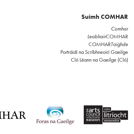
Suímh COMHAR
Comhar
Leabhair
COMHAR
COMHAR
Taighde
Portráidí na Scríbhneoirí Gaeilge
Cló Léann na Gaeilge (Cló)