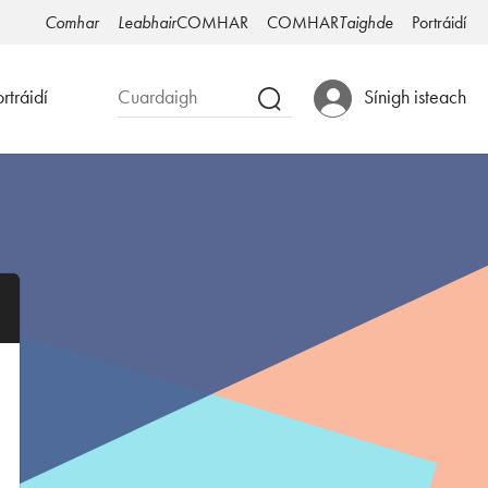
Comhar
Leabhair
COMHAR
COMHAR
Taighde
Portráidí
rtráidí
Sínigh isteach