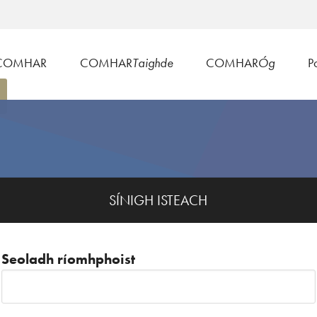
COMHAR
COMHAR
Taighde
COMHAR
Óg
Po
SÍNIGH ISTEACH
Seoladh ríomhphoist