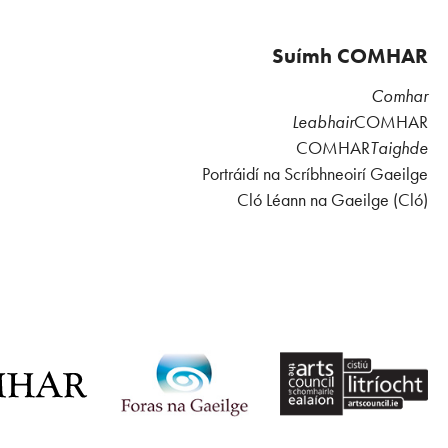
Suímh COMHAR
Comhar
Leabhair
COMHAR
COMHAR
Taighde
Portráidí na Scríbhneoirí Gaeilge
Cló Léann na Gaeilge (Cló)