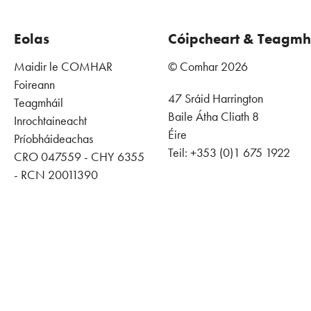
Eolas
Cóipcheart & Teagmh
Maidir le COMHAR
© Comhar 2026
Foireann
47 Sráid Harrington
Teagmháil
Baile Átha Cliath 8
Inrochtaineacht
Éire
Príobháideachas
Teil: +353 (0)1 675 1922
CRO 047559 - CHY 6355
- RCN 20011390