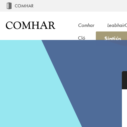
COMHAR
Comhar
Leabhair
Síntiús
Cló