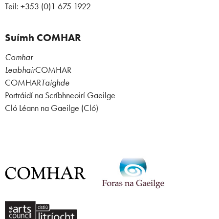
Teil: +353 (0)1 675 1922
Suímh COMHAR
Comhar
Leabhair
COMHAR
COMHAR
Taighde
Portráidí na Scríbhneoirí Gaeilge
Cló Léann na Gaeilge (Cló)