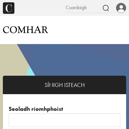
SÍNIGH ISTEACH
Seoladh ríomhphoist