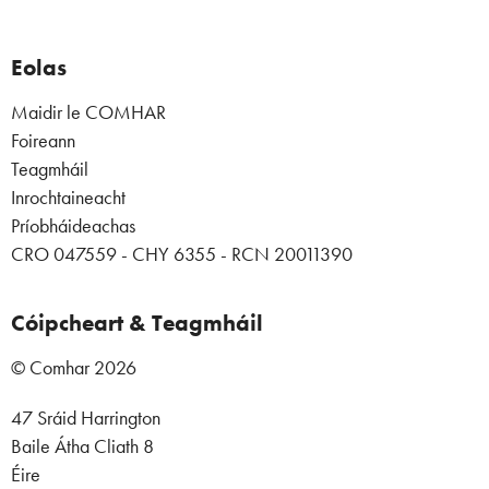
Eolas
Maidir le COMHAR
Foireann
Teagmháil
Inrochtaineacht
Príobháideachas
CRO 047559 - CHY 6355 - RCN 20011390
Cóipcheart & Teagmháil
© Comhar 2026
47 Sráid Harrington
Baile Átha Cliath 8
Éire