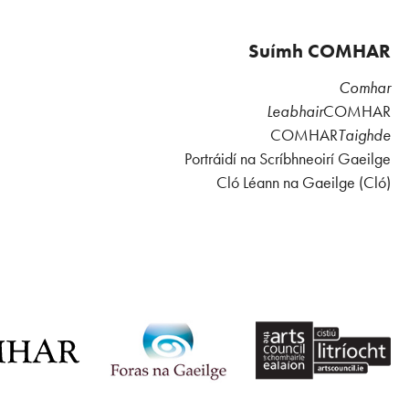
Suímh COMHAR
Comhar
Leabhair
COMHAR
COMHAR
Taighde
Portráidí na Scríbhneoirí Gaeilge
Cló Léann na Gaeilge (Cló)