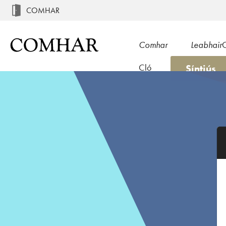
COMHAR
Comhar
Leabhair
Síntiús
Cló