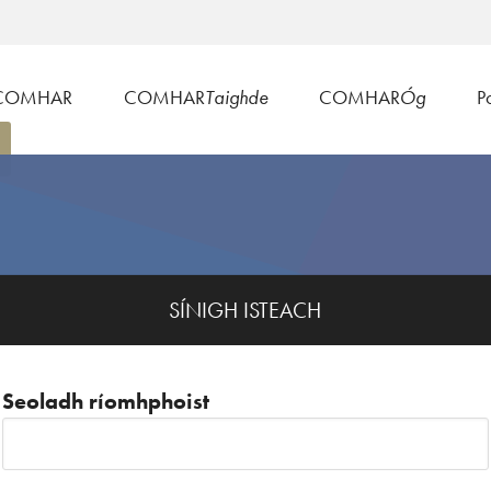
COMHAR
COMHAR
Taighde
COMHAR
Óg
Po
SÍNIGH ISTEACH
Seoladh ríomhphoist