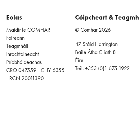
Eolas
Cóipcheart & Teagmh
Maidir le COMHAR
© Comhar 2026
Foireann
47 Sráid Harrington
Teagmháil
Baile Átha Cliath 8
Inrochtaineacht
Éire
Príobháideachas
Teil: +353 (0)1 675 1922
CRO 047559 - CHY 6355
- RCN 20011390