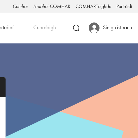
Comhar
Leabhair
COMHAR
COMHAR
Taighde
Portráidí
rtráidí
Sínigh isteach