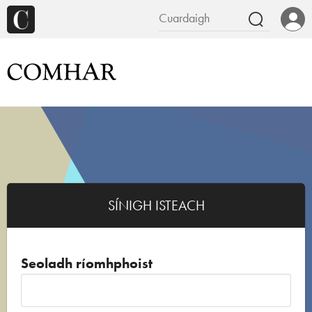
SÍNIGH ISTEACH
Seoladh ríomhphoist