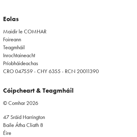
Eolas
Maidir le COMHAR
Foireann
Teagmháil
Inrochtaineacht
Príobháideachas
CRO 047559 - CHY 6355 - RCN 20011390
Cóipcheart & Teagmháil
© Comhar 2026
47 Sráid Harrington
Baile Átha Cliath 8
Éire