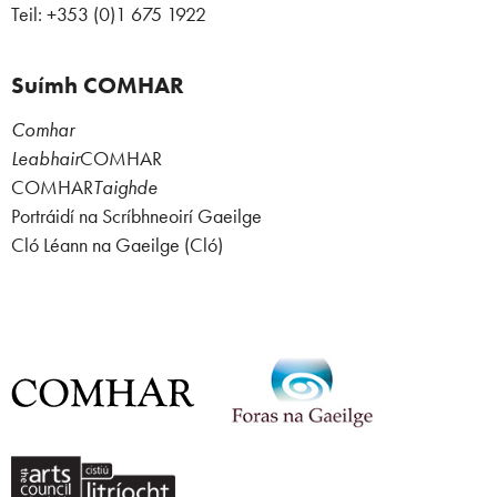
Teil: +353 (0)1 675 1922
Suímh COMHAR
Comhar
Leabhair
COMHAR
COMHAR
Taighde
Portráidí na Scríbhneoirí Gaeilge
Cló Léann na Gaeilge (Cló)