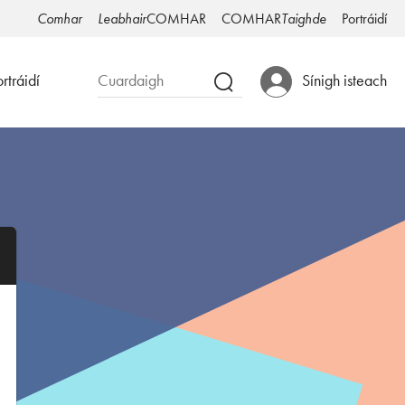
Comhar
Leabhair
COMHAR
COMHAR
Taighde
Portráidí
rtráidí
Sínigh isteach