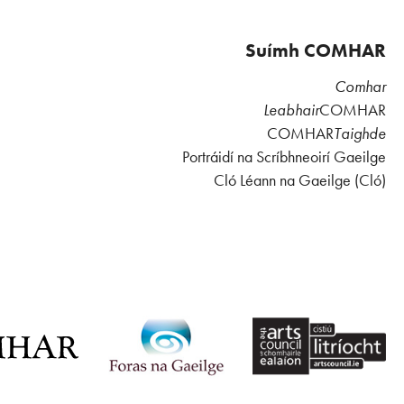
Suímh COMHAR
Comhar
Leabhair
COMHAR
COMHAR
Taighde
Portráidí na Scríbhneoirí Gaeilge
Cló Léann na Gaeilge (Cló)