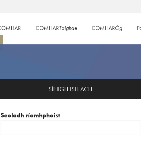
COMHAR
COMHAR
Taighde
COMHAR
Óg
Po
SÍNIGH ISTEACH
Seoladh ríomhphoist