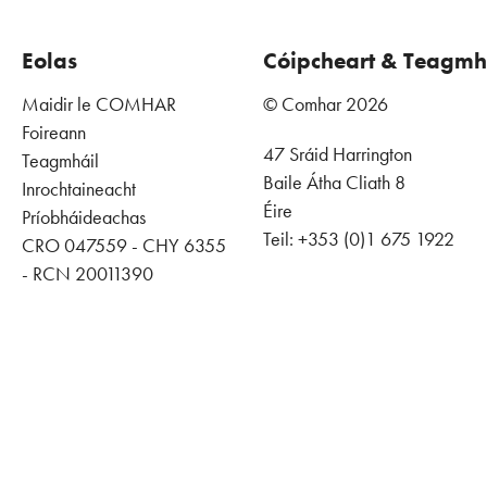
Eolas
Cóipcheart & Teagmh
Maidir le COMHAR
© Comhar 2026
Foireann
47 Sráid Harrington
Teagmháil
Baile Átha Cliath 8
Inrochtaineacht
Éire
Príobháideachas
Teil: +353 (0)1 675 1922
CRO 047559 - CHY 6355
- RCN 20011390