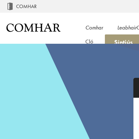
COMHAR
Comhar
Leabhair
Síntiús
Cló