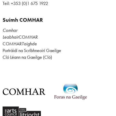
Teil: +353 (0)1 675 1922
Suímh COMHAR
Comhar
Leabhair
COMHAR
COMHAR
Taighde
Portráidí na Scríbhneoirí Gaeilge
Cló Léann na Gaeilge (Cló)