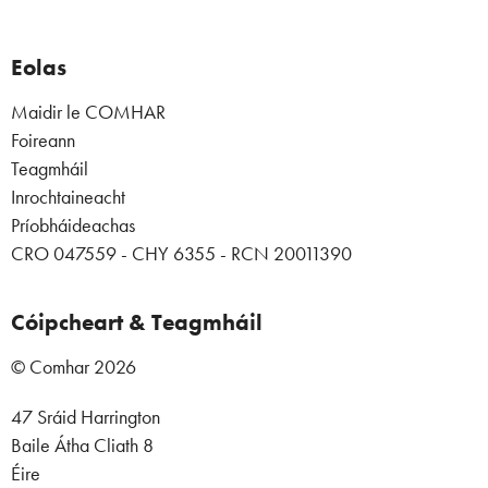
Eolas
Maidir le COMHAR
Foireann
Teagmháil
Inrochtaineacht
Príobháideachas
CRO 047559 - CHY 6355 - RCN 20011390
Cóipcheart & Teagmháil
© Comhar 2026
47 Sráid Harrington
Baile Átha Cliath 8
Éire