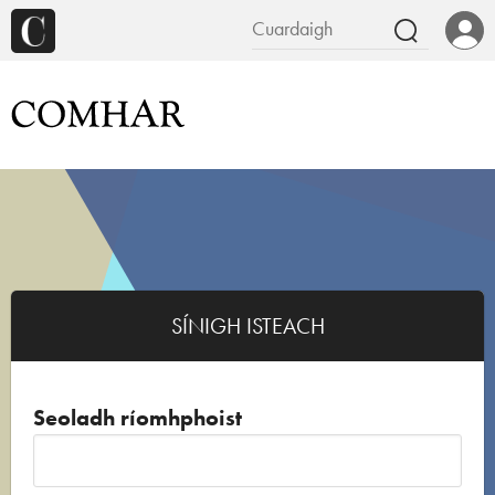
SÍNIGH ISTEACH
Seoladh ríomhphoist