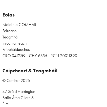
Eolas
Maidir le COMHAR
Foireann
Teagmháil
Inrochtaineacht
Príobháideachas
CRO 047559 - CHY 6355 - RCN 20011390
Cóipcheart & Teagmháil
© Comhar 2026
47 Sráid Harrington
Baile Átha Cliath 8
Éire