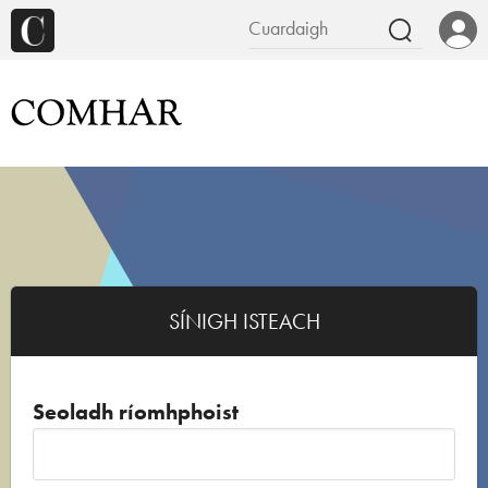
SÍNIGH ISTEACH
Seoladh ríomhphoist