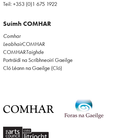
Teil: +353 (0)1 675 1922
Suímh COMHAR
Comhar
Leabhair
COMHAR
COMHAR
Taighde
Portráidí na Scríbhneoirí Gaeilge
Cló Léann na Gaeilge (Cló)