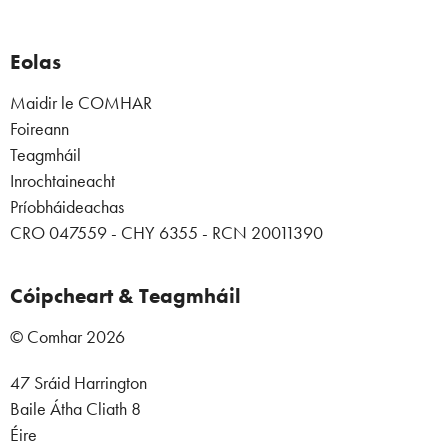
Eolas
Maidir le COMHAR
Foireann
Teagmháil
Inrochtaineacht
Príobháideachas
CRO 047559 - CHY 6355 - RCN 20011390
Cóipcheart & Teagmháil
© Comhar 2026
47 Sráid Harrington
Baile Átha Cliath 8
Éire