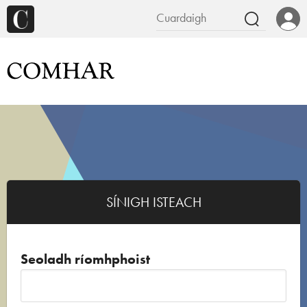
SÍNIGH ISTEACH
Seoladh ríomhphoist