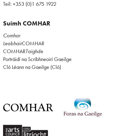
Teil: +353 (0)1 675 1922
Suímh COMHAR
Comhar
Leabhair
COMHAR
COMHAR
Taighde
Portráidí na Scríbhneoirí Gaeilge
Cló Léann na Gaeilge (Cló)