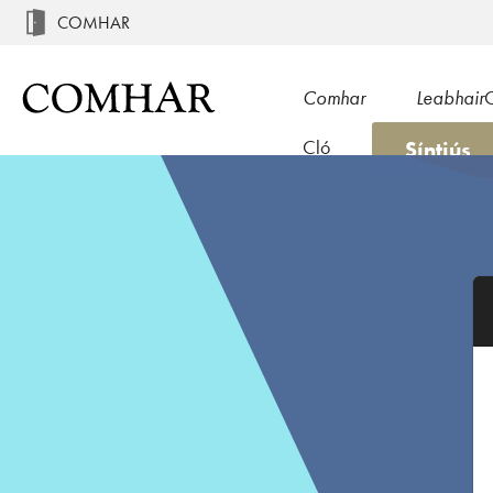
COMHAR
Comhar
Leabhair
Síntiús
Cló