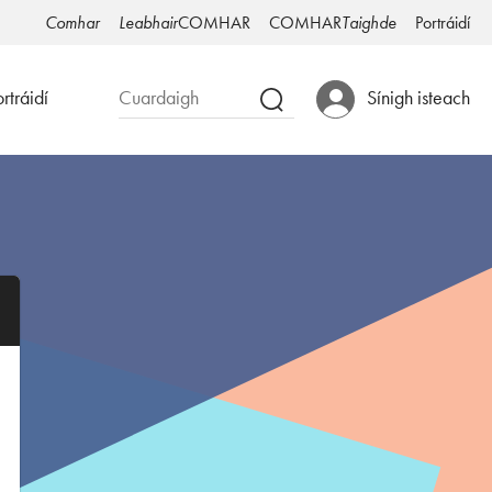
Comhar
Leabhair
COMHAR
COMHAR
Taighde
Portráidí
rtráidí
Sínigh isteach