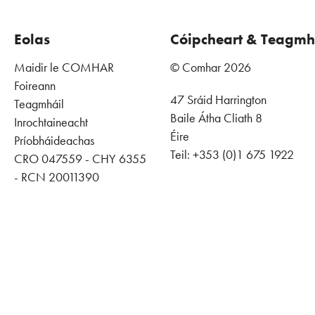
Eolas
Cóipcheart & Teagmh
Maidir le COMHAR
© Comhar 2026
Foireann
47 Sráid Harrington
Teagmháil
Baile Átha Cliath 8
Inrochtaineacht
Éire
Príobháideachas
Teil: +353 (0)1 675 1922
CRO 047559 - CHY 6355
- RCN 20011390