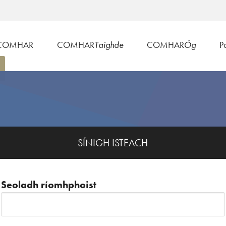
COMHAR
COMHAR
Taighde
COMHAR
Óg
Po
SÍNIGH ISTEACH
Seoladh ríomhphoist