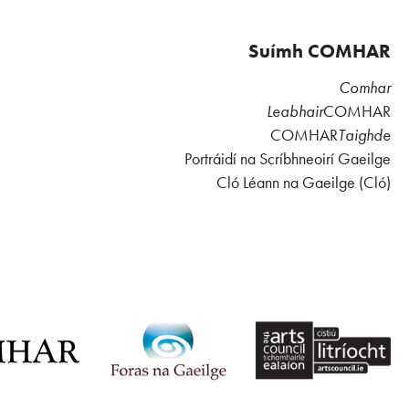
Suímh COMHAR
Comhar
Leabhair
COMHAR
COMHAR
Taighde
Portráidí na Scríbhneoirí Gaeilge
Cló Léann na Gaeilge (Cló)