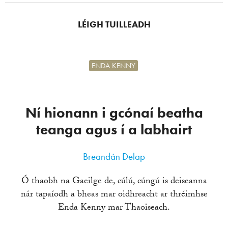
LÉIGH TUILLEADH
ENDA KENNY
Ní hionann i gcónaí beatha
teanga agus í a labhairt
Breandán Delap
Ó thaobh na Gaeilge de, cúlú, cúngú is deiseanna
nár tapaíodh a bheas mar oidhreacht ar thréimhse
Enda Kenny mar Thaoiseach.