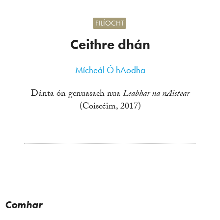
FILÍOCHT
Ceithre dhán
Mícheál Ó hAodha
Dánta ón gcnuasach nua
Leabhar na nAistear
(Coiscéim, 2017)
Comhar