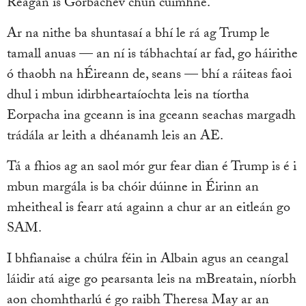
Reagan is Gorbachev chun cuimhne.
Ar na nithe ba shuntasaí a bhí le rá ag Trump le
tamall anuas — an ní is tábhachtaí ar fad, go háirithe
ó thaobh na hÉireann de, seans — bhí a ráiteas faoi
dhul i mbun idirbheartaíochta leis na tíortha
Eorpacha ina gceann is ina gceann seachas margadh
trádála ar leith a dhéanamh leis an AE.
Tá a fhios ag an saol mór gur fear dian é Trump is é i
mbun margála is ba chóir dúinne in Éirinn an
mheitheal is fearr atá againn a chur ar an eitleán go
SAM.
I bhfianaise a chúlra féin in Albain agus an ceangal
láidir atá aige go pearsanta leis na mBreatain, níorbh
aon chomhtharlú é go raibh Theresa May ar an