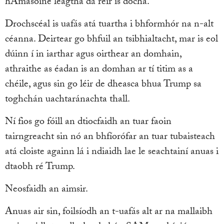
hAmasóine leagtha dá réir is dócha.
Drochscéal is uafás atá tuartha i bhformhór na n-alt
céanna. Deirtear go bhfuil an tsibhialtacht, mar is eol
dúinn í in iarthar agus oirthear an domhain,
athraithe as éadan is an domhan ar tí titim as a
chéile, agus sin go léir de dheasca bhua Trump sa
toghchán uachtaránachta thall.
Ní fios go fóill an dtiocfaidh an tuar faoin
tairngreacht sin nó an bhfíorófar an tuar tubaisteach
atá cloiste againn lá i ndiaidh lae le seachtainí anuas i
dtaobh ré Trump.
Neosfaidh an aimsir.
Anuas air sin, foilsíodh an t-uafás alt ar na mallaibh