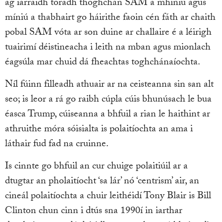
ag iarraidh toradh thoghchán SAM a mhíniú agus
míniú a thabhairt go háirithe faoin cén fáth ar chaith
pobal SAM vóta ar son duine ar challaire é a léirigh
tuairimí déistineacha i leith na mban agus mionlach
éagsúla mar chuid dá fheachtas toghchánaíochta.
Níl fúinn filleadh athuair ar na ceisteanna sin san alt
seo; is leor a rá go raibh cúpla cúis bhunúsach le bua
éasca Trump, cúiseanna a bhfuil a rian le haithint ar
athruithe móra sóisialta is polaitíochta an ama i
láthair fud fad na cruinne.
Is cinnte go bhfuil an cur chuige polaitiúil ar a
dtugtar an pholaitíocht ‘sa lár’ nó ‘centrism’ air, an
cineál polaitíochta a chuir leithéidí Tony Blair is Bill
Clinton chun cinn i dtús sna 1990í in iarthar