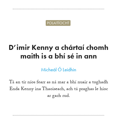
POLAITÍOCHT
D’imir Kenny a chártaí chomh
maith is a bhí sé in ann
Micheál Ó Leidhin
Tá an tír níos fearr as ná mar a bhí nuair a toghadh
Enda Kenny ina Thaoiseach, ach tá praghas le híoc
ar gach rud.