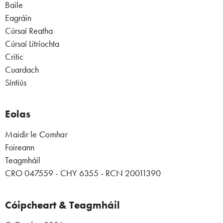
Baile
Eagráin
Cúrsaí Reatha
Cúrsaí Litríochta
Critic
Cuardach
Síntiús
Eolas
Maidir le
Comhar
Foireann
Teagmháil
CRO 047559 - CHY 6355 - RCN 20011390
Cóipcheart & Teagmháil