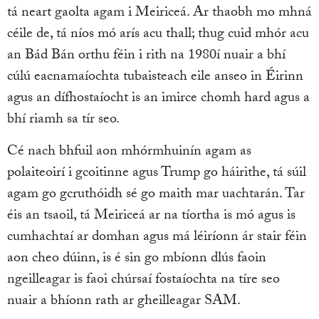
tá neart gaolta agam i Meiriceá. Ar thaobh mo mhná
céile de, tá níos mó arís acu thall; thug cuid mhór acu
an Bád Bán orthu féin i rith na 1980í nuair a bhí
cúlú eacnamaíochta tubaisteach eile anseo in Éirinn
agus an dífhostaíocht is an imirce chomh hard agus a
bhí riamh sa tír seo.
Cé nach bhfuil aon mhórmhuinín agam as
polaiteoirí i gcoitinne agus Trump go háirithe, tá súil
agam go gcruthóidh sé go maith mar uachtarán. Tar
éis an tsaoil, tá Meiriceá ar na tíortha is mó agus is
cumhachtaí ar domhan agus má léiríonn ár stair féin
aon cheo dúinn, is é sin go mbíonn dlús faoin
ngeilleagar is faoi chúrsaí fostaíochta na tíre seo
nuair a bhíonn rath ar gheilleagar SAM.