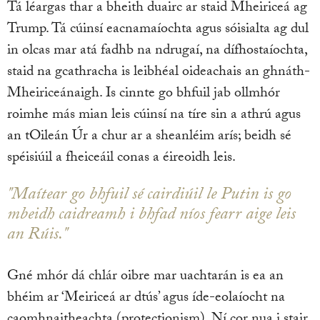
Tá léargas thar a bheith duairc ar staid Mheiriceá ag
Trump. Tá cúinsí eacnamaíochta agus sóisialta ag dul
in olcas mar atá fadhb na ndrugaí, na dífhostaíochta,
staid na gcathracha is leibhéal oideachais an ghnáth-
Mheiriceánaigh. Is cinnte go bhfuil jab ollmhór
roimhe más mian leis cúinsí na tíre sin a athrú agus
an tOileán Úr a chur ar a sheanléim arís; beidh sé
spéisiúil a fheiceáil conas a éireoidh leis.
"Maítear go bhfuil sé cairdiúil le Putin is go
mbeidh caidreamh i bhfad níos fearr aige leis
an Rúis."
Gné mhór dá chlár oibre mar uachtarán is ea an
bhéim ar ‘Meiriceá ar dtús’ agus íde-eolaíocht na
caomhnaitheachta (protectionism). Ní cor nua i stair