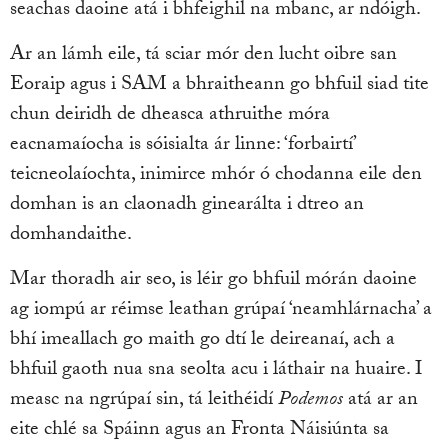
seachas daoine atá i bhfeighil na mbanc, ar ndóigh.
Ar an lámh eile, tá sciar mór den lucht oibre san
Eoraip agus i SAM a bhraitheann go bhfuil siad tite
chun deiridh de dheasca athruithe móra
eacnamaíocha is sóisialta ár linne: ‘forbairtí’
teicneolaíochta, inimirce mhór ó chodanna eile den
domhan is an claonadh ginearálta i dtreo an
domhandaithe.
Mar thoradh air seo, is léir go bhfuil mórán daoine
ag iompú ar réimse leathan grúpaí ‘neamhlárnacha’ a
bhí imeallach go maith go dtí le deireanaí, ach a
bhfuil gaoth nua sna seolta acu i láthair na huaire. I
measc na ngrúpaí sin, tá leithéidí
Podemos
atá ar an
eite chlé sa Spáinn agus an Fronta Náisiúnta sa