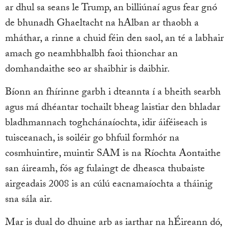
ar dhul sa seans le Trump, an billiúnaí agus fear gnó
de bhunadh Ghaeltacht na hAlban ar thaobh a
mháthar, a rinne a chuid féin den saol, an té a labhair
amach go neamhbhalbh faoi thionchar an
domhandaithe seo ar shaibhir is daibhir.
Bíonn an fhírinne garbh i dteannta í a bheith searbh
agus má dhéantar tochailt bheag laistiar den bhladar
bladhmannach toghchánaíochta, idir áiféiseach is
tuisceanach, is soiléir go bhfuil formhór na
cosmhuintire, muintir SAM is na Ríochta Aontaithe
san áireamh, fós ag fulaingt de dheasca thubaiste
airgeadais 2008 is an cúlú eacnamaíochta a tháinig
sna sála air.
Mar is dual do dhuine arb as iarthar na hÉireann dó,