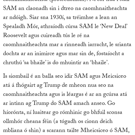
SAM an claonadh sin i dtreo na caomhnaitheachta
ar ndóigh. Siar sna 1930í, sa tréimhse a lean an
Spealadh Mór, athraíodh cúrsa SAM le ‘New Deal’
Roosevelt agus cuireadh tús le ré na
caomhnaitheachta mar a rinneadh iarracht, le srianta
dochta ar an inimirce agus mar sin de, fostaíocht a
chruthú ‘sa bhaile’ is do mhuintir an ‘bhaile’.
Is siombail é an balla seo idir SAM agus Meicsiceo
atá á fhógairt ag Trump de mheon nua seo na
caomhnaitheachta agus is léargas é ar an gcúrsa atá
ar intinn ag Trump do SAM amach anseo. Go
híorónta, ní luaitear go rómhinic go bhfuil sconsa
ollmhór cheana féin (a tógadh os cionn deich
mbliana ó shin) a scarann tailte Mheicsiceo ó SAM,