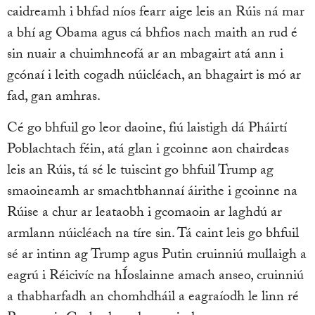
caidreamh i bhfad níos fearr aige leis an Rúis ná mar
a bhí ag Obama agus cá bhfios nach maith an rud é
sin nuair a chuimhneofá ar an mbagairt atá ann i
gcónaí i leith cogadh núicléach, an bhagairt is mó ar
fad, gan amhras.
Cé go bhfuil go leor daoine, fiú laistigh dá Pháirtí
Poblachtach féin, atá glan i gcoinne aon chairdeas
leis an Rúis, tá sé le tuiscint go bhfuil Trump ag
smaoineamh ar smachtbhannaí áirithe i gcoinne na
Rúise a chur ar leataobh i gcomaoin ar laghdú ar
armlann núicléach na tíre sin. Tá caint leis go bhfuil
sé ar intinn ag Trump agus Putin cruinniú mullaigh a
eagrú i Réicivíc na hÍoslainne amach anseo, cruinniú
a thabharfadh an chomhdháil a eagraíodh le linn ré