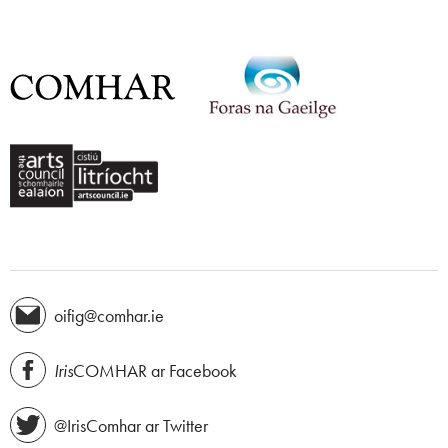
oifig@comhar.ie
Iris
COMHAR ar Facebook
@IrisComhar ar Twitter