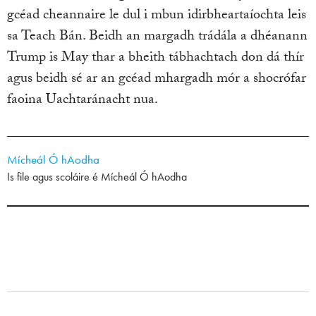
gcéad cheannaire le dul i mbun idirbheartaíochta leis
sa Teach Bán. Beidh an margadh trádála a dhéanann
Trump is May thar a bheith tábhachtach don dá thír
agus beidh sé ar an gcéad mhargadh mór a shocrófar
faoina Uachtaránacht nua.
Mícheál Ó hAodha
Is file agus scoláire é Mícheál Ó hAodha