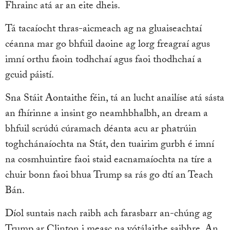
Fhrainc atá ar an eite dheis.
Tá tacaíocht thras-aicmeach ag na gluaiseachtaí
céanna mar go bhfuil daoine ag lorg freagraí agus
imní orthu faoin todhchaí agus faoi thodhchaí a
gcuid páistí.
Sna Stáit Aontaithe féin, tá an lucht anailíse atá sásta
an fhírinne a insint go neamhbhalbh, an dream a
bhfuil scrúdú cúramach déanta acu ar phatrúin
toghchánaíochta na Stát, den tuairim gurbh é imní
na cosmhuintire faoi staid eacnamaíochta na tíre a
chuir bonn faoi bhua Trump sa rás go dtí an Teach
Bán.
Díol suntais nach raibh ach farasbarr an-chúng ag
Trump ar Clinton i measc na vótálaithe saibhre. An