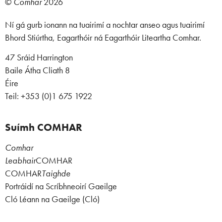
©
Comhar
2026
Ní gá gurb ionann na tuairimí a nochtar anseo agus tuairimí
Bhord Stiúrtha, Eagarthóir ná Eagarthóir Liteartha Comhar.
47 Sráid Harrington
Baile Átha Cliath 8
Éire
Teil: +353 (0)1 675 1922
Suímh COMHAR
Comhar
Leabhair
COMHAR
COMHAR
Taighde
Portráidí na Scríbhneoirí Gaeilge
Cló Léann na Gaeilge (Cló)