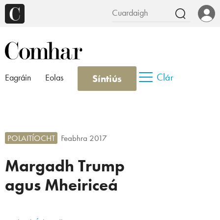
Clár
Síntiús
Eagráin
Eolas
POLAITÍOCHT
Feabhra 2017
Margadh Trump
agus Mheiriceá