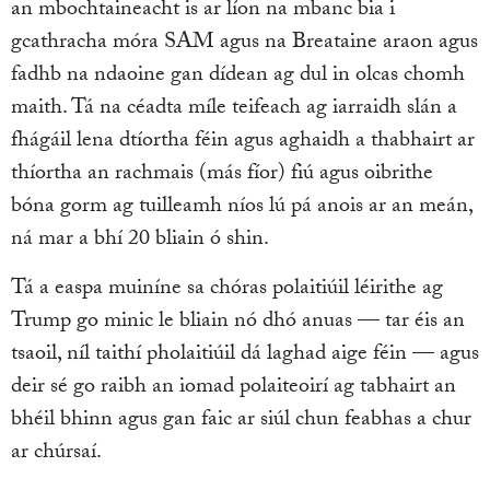
an mbochtaineacht is ar líon na mbanc bia i
gcathracha móra SAM agus na Breataine araon agus
fadhb na ndaoine gan dídean ag dul in olcas chomh
maith. Tá na céadta míle teifeach ag iarraidh slán a
fhágáil lena dtíortha féin agus aghaidh a thabhairt ar
thíortha an rachmais (más fíor) fiú agus oibrithe
bóna gorm ag tuilleamh níos lú pá anois ar an meán,
ná mar a bhí 20 bliain ó shin.
Tá a easpa muiníne sa chóras polaitiúil léirithe ag
Trump go minic le bliain nó dhó anuas — tar éis an
tsaoil, níl taithí pholaitiúil dá laghad aige féin — agus
deir sé go raibh an iomad polaiteoirí ag tabhairt an
bhéil bhinn agus gan faic ar siúl chun feabhas a chur
ar chúrsaí.