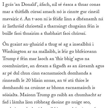
I gcás ‘an Donald’, áfach, níl sé éasca a thuar conas
mar a thitfidh cúrsaí amach nó is cinnte gur cineál
mavairic é. An t-aon ní is féidir linn a dhéanamh ná
ár liathróid chriostail a tharraingt chugainn féin is
buille faoi thuairim a thabhairt faoi chúrsaí.
Ón gcaint an-ghairid a thug sé ag a insealbhú i
Washington ar na mallaibh, is léir go bhfeiceann
Trump é féin mar laoch an ‘fhir bhig’ agus na
cosmhuintire, an dream a fágadh as an áireamh agus
ar pé dul chun cinn eacnamaíoch domhanda a
rinneadh le 20 bliain anuas, an té atá thíos le
domhandú na cruinne ar bhonn eacnamaíoch is
sóisialta. Maíonn Trump go raibh an chumhacht ar
fad i lámha líon róbheag daoine go nuige seo,