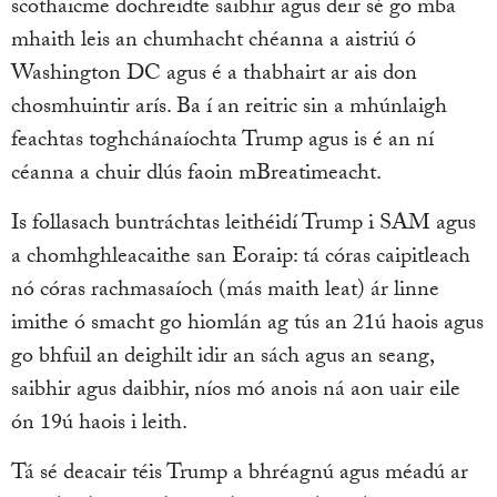
scothaicme dochreidte saibhir agus deir sé go mba
mhaith leis an chumhacht chéanna a aistriú ó
Washington DC agus é a thabhairt ar ais don
chosmhuintir arís. Ba í an reitric sin a mhúnlaigh
feachtas toghchánaíochta Trump agus is é an ní
céanna a chuir dlús faoin mBreatimeacht.
Is follasach buntráchtas leithéidí Trump i SAM agus
a chomhghleacaithe san Eoraip: tá córas caipitleach
nó córas rachmasaíoch (más maith leat) ár linne
imithe ó smacht go hiomlán ag tús an 21ú haois agus
go bhfuil an deighilt idir an sách agus an seang,
saibhir agus daibhir, níos mó anois ná aon uair eile
ón 19ú haois i leith.
Tá sé deacair téis Trump a bhréagnú agus méadú ar