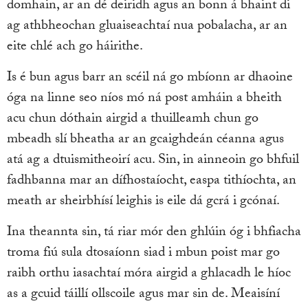
domhain, ar an dé deiridh agus an bonn á bhaint di
ag athbheochan gluaiseachtaí nua pobalacha, ar an
eite chlé ach go háirithe.
Is é bun agus barr an scéil ná go mbíonn ar dhaoine
óga na linne seo níos mó ná post amháin a bheith
acu chun dóthain airgid a thuilleamh chun go
mbeadh slí bheatha ar an gcaighdeán céanna agus
atá ag a dtuismitheoirí acu. Sin, in ainneoin go bhfuil
fadhbanna mar an dífhostaíocht, easpa tithíochta, an
meath ar sheirbhísí leighis is eile dá gcrá i gcónaí.
Ina theannta sin, tá riar mór den ghlúin óg i bhfiacha
troma fiú sula dtosaíonn siad i mbun poist mar go
raibh orthu iasachtaí móra airgid a ghlacadh le híoc
as a gcuid táillí ollscoile agus mar sin de. Meaisíní