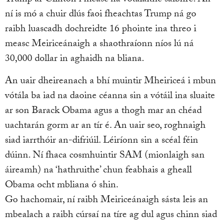
ní is mó a chuir dlús faoi fheachtas Trump ná go
raibh luascadh dochreidte 16 phointe ina threo i
measc Meiriceánaigh a shaothraíonn níos lú ná
30,000 dollar in aghaidh na bliana.
An uair dheireanach a bhí muintir Mheiriceá i mbun
vótála ba iad na daoine céanna sin a vótáil ina sluaite
ar son Barack Obama agus a thogh mar an chéad
uachtarán gorm ar an tír é. An uair seo, roghnaigh
siad iarrthóir an-difriúil. Léiríonn sin a scéal féin
dúinn. Ní fhaca cosmhuintir SAM (mionlaigh san
áireamh) na ‘hathruithe’ chun feabhais a gheall
Obama ocht mbliana ó shin.
Go hachomair, ní raibh Meiriceánaigh sásta leis an
mbealach a raibh cúrsaí na tíre ag dul agus chinn siad