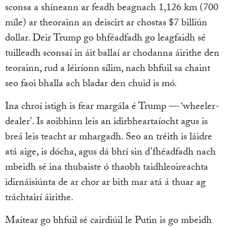
sconsa a shíneann ar feadh beagnach 1,126 km (700
míle) ar theorainn an deiscirt ar chostas $7 billiún
dollar. Deir Trump go bhféadfadh go leagfaidh sé
tuilleadh sconsaí in áit ballaí ar chodanna áirithe den
teorainn, rud a léiríonn sílim, nach bhfuil sa chaint
seo faoi bhalla ach bladar den chuid is mó.
Ina chroí istigh is fear margála é Trump — ‘wheeler-
dealer’. Is aoibhinn leis an idirbheartaíocht agus is
breá leis teacht ar mhargadh. Seo an tréith is láidre
atá aige, is dócha, agus dá bhrí sin d’fhéadfadh nach
mbeidh sé ina thubaiste ó thaobh taidhleoireachta
idirnáisiúnta de ar chor ar bith mar atá á thuar ag
tráchtairí áirithe.
Maítear go bhfuil sé cairdiúil le Putin is go mbeidh