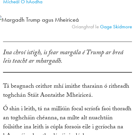
Mícheál Ó hAodha
Grianghraf le
Gage Skidmore
Ina chroí istigh, is fear margála é Trump ar breá
leis teacht ar mhargadh.
Tá beagnach ceithre mhí imithe tharainn ó ritheadh
toghchán Stáit Aontaithe Mheiriceá.
Ó shin i leith, tá na milliúin focal scríofa faoi thoradh
an toghcháin chéanna, na mílte alt nuachtáin
foilsithe ina leith is cúpla foraois eile i gcríocha na