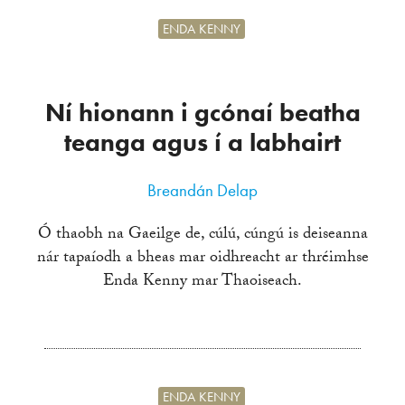
ENDA KENNY
Ní hionann i gcónaí beatha
teanga agus í a labhairt
Breandán Delap
Ó thaobh na Gaeilge de, cúlú, cúngú is deiseanna
nár tapaíodh a bheas mar oidhreacht ar thréimhse
Enda Kenny mar Thaoiseach.
ENDA KENNY