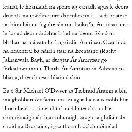
leanaí, le héanlaith na spéire ag canadh agus le deora
drúchta na maidine úire dár mbeannú… ach bristear
na híomhánna íogaire sin san haiku ‘in Amritsar’ mar
in ionad deora drúchta is iad na ‘deora fola ó na
bláthanna’ atá satailte i ngairdín Amritsar. Ceann de
na heachtraí ba náirí i stair na Breataine sléacht
Jallianwala Bagh, ar dtugtar Ár Amritsar go
forleathan inniu. Tharla Ár Amritsar in Aibreán na
bliana, díreach céad bliain ó shin.
Ba é Sir Michael O’Dwyer as Tiobraid Árainn a bhí
ina ghobharnóir faoin am sin agus ba é a scríobh litir
fhormheasa ar imeachtaí míchlúiteacha an lae
chinniúnaigh sin inar mharaigh caoga saighdiúir de
chuid na Breataine, i gcaitheamh deich nóiméad,