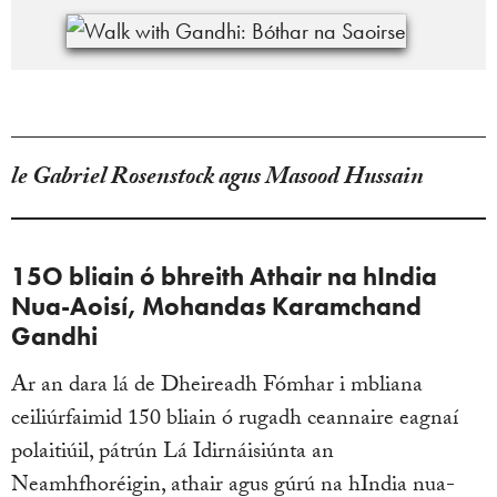
le Gabriel Rosenstock agus Masood Hussain
15O bliain ó bhreith Athair na hIndia
Nua-Aoisí, Mohandas Karamchand
Gandhi
Ar an dara lá de Dheireadh Fómhar i mbliana
ceiliúrfaimid 150 bliain ó rugadh ceannaire eagnaí
polaitiúil, pátrún Lá Idirnáisiúnta an
Neamhfhoréigin, athair agus gúrú na hIndia nua-