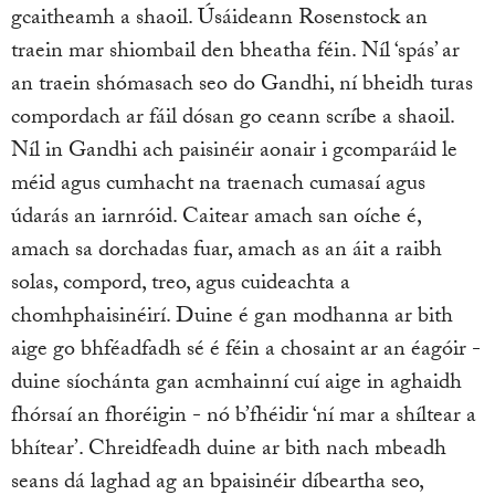
gcaitheamh a shaoil. Úsáideann Rosenstock an
traein mar shiombail den bheatha féin. Níl ‘spás’ ar
an traein shómasach seo do Gandhi, ní bheidh turas
compordach ar fáil dósan go ceann scríbe a shaoil.
Níl in Gandhi ach paisinéir aonair i gcomparáid le
méid agus cumhacht na traenach cumasaí agus
údarás an iarnróid. Caitear amach san oíche é,
amach sa dorchadas fuar, amach as an áit a raibh
solas, compord, treo, agus cuideachta a
chomhphaisinéirí. Duine é gan modhanna ar bith
aige go bhféadfadh sé é féin a chosaint ar an éagóir -
duine síochánta gan acmhainní cuí aige in aghaidh
fhórsaí an fhoréigin - nó b’fhéidir ‘ní mar a shíltear a
bhítear’. Chreidfeadh duine ar bith nach mbeadh
seans dá laghad ag an bpaisinéir díbeartha seo,