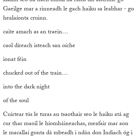
álainn seo ná nach bhfuil na ráitis sin aistrithe go
Gaeilge mar a rinneadh le gach haiku sa leabhar - go
healaíonta cruinn.
caite amach as an traein…
caol díreach isteach san oíche
ionat féin
chucked out of the train…
into the dark night
of the soul
Cuirtear tús le turas an tsaothair seo le haiku atá ag
cur thar maoil le híomháineachas, meafair mar aon
le macallaí gonta dá mbeadh i ndán don Indiach óg i