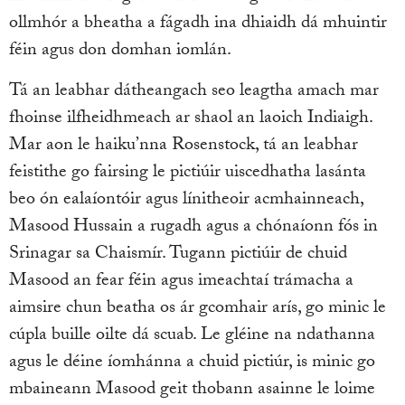
ollmhór a bheatha a fágadh ina dhiaidh dá mhuintir
féin agus don domhan iomlán.
Tá an leabhar dátheangach seo leagtha amach mar
fhoinse ilfheidhmeach ar shaol an laoich Indiaigh.
Mar aon le haiku’nna Rosenstock, tá an leabhar
feistithe go fairsing le pictiúir uiscedhatha lasánta
beo ón ealaíontóir agus línitheoir acmhainneach,
Masood Hussain a rugadh agus a chónaíonn fós in
Srinagar sa Chaismír. Tugann pictiúir de chuid
Masood an fear féin agus imeachtaí trámacha a
aimsire chun beatha os ár gcomhair arís, go minic le
cúpla buille oilte dá scuab. Le gléine na ndathanna
agus le déine íomhánna a chuid pictiúr, is minic go
mbaineann Masood geit thobann asainne le loime