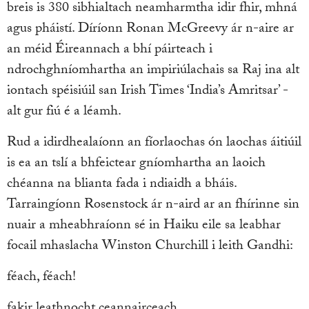
breis is 380 sibhialtach neamharmtha idir fhir, mhná
agus pháistí. Díríonn Ronan McGreevy ár n-aire ar
an méid Éireannach a bhí páirteach i
ndrochghníomhartha an impiriúlachais sa Raj ina alt
iontach spéisiúil san Irish Times ‘India’s Amritsar’ -
alt gur fiú é a léamh.
Rud a idirdhealaíonn an fíorlaochas ón laochas áitiúil
is ea an tslí a bhfeictear gníomhartha an laoich
chéanna na blianta fada i ndiaidh a bháis.
Tarraingíonn Rosenstock ár n-aird ar an fhírinne sin
nuair a mheabhraíonn sé in Haiku eile sa leabhar
focail mhaslacha Winston Churchill i leith Gandhi:
féach, féach!
fakir leathnocht ceannairceach