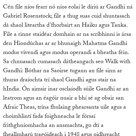
Cén file níos fearr nó níos eolaí le díriú ar Gandhi ná
Gabriel Rosenstock; file a thug suas cuid shuntasach
dá shaol liteartha d’fhorbairt an Haiku agus Tanka.
File a rinne staidéar domhain ar na scríbhinní is ársa
den Hiondúchas ar ar bhunaigh Mahatma Gandhi
modus vivendi agus modus operandi a bheatha féin.
Sa chnuasach cumasach dátheangach seo Walk with
Gandhi: Bóthar na Saoirse tugann an file sinn ar
thuras draíochta trí shaol Gandhi agus stair na
hIndia. Ón aimsir inar osclaíodh súile Gandhi ar an
leatrom agus an éagóir nuair a bhí sé ag obair san
Afraic Theas, trína fhulaing phearsanta uile agus a
choimhlintí fada foighneacha le fórsaí
frithghníomhacha an ansmachta, go dtí a
fheallmharú tragóideach i 1948 agus oidhreacht