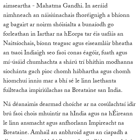
aimseartha - Mahatma Gandhi. In aeráid
nimhneach an náisiúnachais fhoréignigh a bhíonn
ag bagairt ar noirm shóisialta a bunaíodh go
forleathan in Iarthar na hEorpa tar éis uafáis an
Naitsíochais, bíonn teagasc agus eiseamláir bheatha
an tsaoi Indiaigh seo faoi conas éagóir, fuath agus
mí-úsáid chumhachta a shárú trí bhíthin modhanna
síochánta gach pioc chomh hábhartha agus chomh
hiomchuí inniu mar a bhí sé le linn laethanta
fuilteacha impiriúlachas na Breataine san India.
Ná déanaimis dearmad choíche ar na cosúlachtaí idir
brú faoi chois mhuintir na hIndia agus na hÉireann
le linn ansmacht agus anfhorlann Impireacht na
Breataine. Amhail an anbhroid agus an ciapadh a