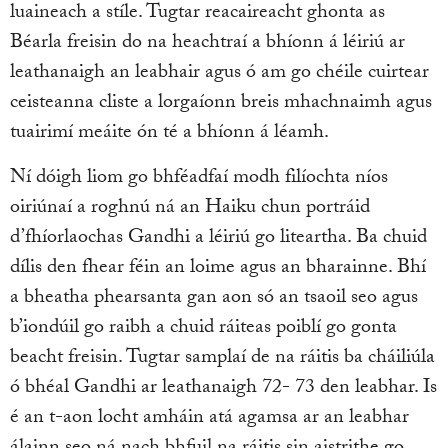
luaineach a stíle. Tugtar reacaireacht ghonta as
Béarla freisin do na heachtraí a bhíonn á léiriú ar
leathanaigh an leabhair agus ó am go chéile cuirtear
ceisteanna cliste a lorgaíonn breis mhachnaimh agus
tuairimí meáite ón té a bhíonn á léamh.
Ní dóigh liom go bhféadfaí modh filíochta níos
oiriúnaí a roghnú ná an Haiku chun portráid
d’fhíorlaochas Gandhi a léiriú go liteartha. Ba chuid
dílis den fhear féin an loime agus an bharainne. Bhí
a bheatha phearsanta gan aon só an tsaoil seo agus
b’iondúil go raibh a chuid ráiteas poiblí go gonta
beacht freisin. Tugtar samplaí de na ráitis ba cháiliúla
ó bhéal Gandhi ar leathanaigh 72- 73 den leabhar. Is
é an t-aon locht amháin atá agamsa ar an leabhar