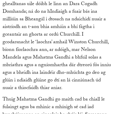
ghealltanas uile dóibh le linn an Dara Cogadh
Domhanda; ná do na hIndiaigh a fuair bás ina
milliúin sa Bheangál i dtosach na ndaichidí nuair a
aistríodh an t-aon bhia amháin a bhí fágtha i
gceantair an ghorta ar ordú Churchill. I
gcodarsnacht le ‘laochra’ amhail Winston Churchill,
bíonn fíorlaochra ann, ar ndóigh, mar Nelson
Mandela agus Mahatma Gandhi a bhfuil solas a
mbriathra agus a ngníomhartha dár dtreorú fós inniu
agus a bheidh ina laindéir dho-mhúchta go deo ag
glúin i ndiaidh glúine go dtí an lá cinniúnach úd
nuair a thiocfaidh thiar aniar.
Thuig Mahatma Gandhi go maith cad ba chiall le
fulaingt agus ba mhinic a mhínigh sé cad iad