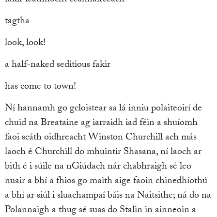
tagtha
look, look!
a half-naked seditious fakir
has come to town!
Ní hannamh go gcloistear sa lá inniu polaiteoirí de
chuid na Breataine ag iarraidh iad féin a shuíomh
faoi scáth oidhreacht Winston Churchill ach más
laoch é Churchill do mhuintir Shasana, ní laoch ar
bith é i súile na nGiúdach nár chabhraigh sé leo
nuair a bhí a fhios go maith aige faoin chinedhíothú
a bhí ar siúl i sluachampaí báis na Naitsithe; ná do na
Polannaigh a thug sé suas do Stalin in ainneoin a