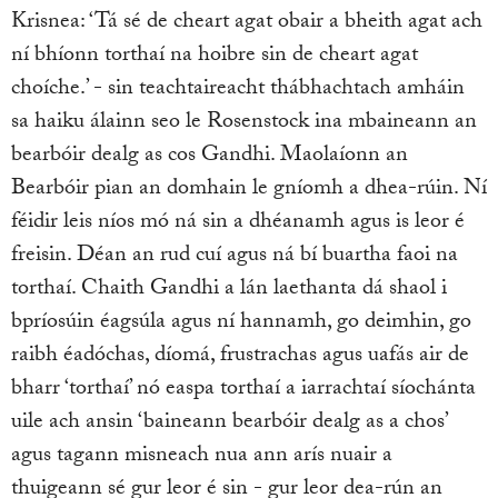
Krisnea: ‘Tá sé de cheart agat obair a bheith agat ach
ní bhíonn torthaí na hoibre sin de cheart agat
choíche.’ - sin teachtaireacht thábhachtach amháin
sa haiku álainn seo le Rosenstock ina mbaineann an
bearbóir dealg as cos Gandhi. Maolaíonn an
Bearbóir pian an domhain le gníomh a dhea-rúin. Ní
féidir leis níos mó ná sin a dhéanamh agus is leor é
freisin. Déan an rud cuí agus ná bí buartha faoi na
torthaí. Chaith Gandhi a lán laethanta dá shaol i
bpríosúin éagsúla agus ní hannamh, go deimhin, go
raibh éadóchas, díomá, frustrachas agus uafás air de
bharr ‘torthaí’ nó easpa torthaí a iarrachtaí síochánta
uile ach ansin ‘baineann bearbóir dealg as a chos’
agus tagann misneach nua ann arís nuair a
thuigeann sé gur leor é sin - gur leor dea-rún an