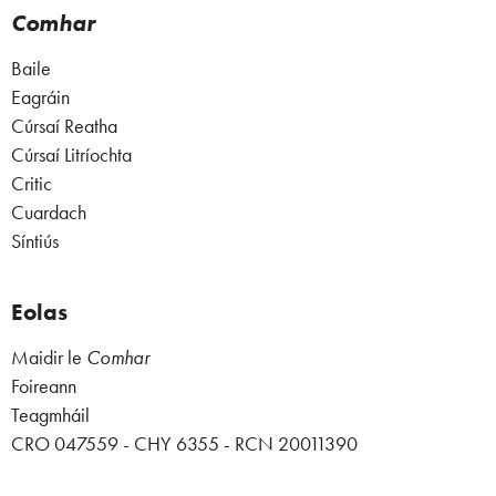
Comhar
Baile
Eagráin
Cúrsaí Reatha
Cúrsaí Litríochta
Critic
Cuardach
Síntiús
Eolas
Maidir le
Comhar
Foireann
Teagmháil
CRO 047559 - CHY 6355 - RCN 20011390