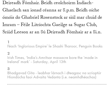
Deireadh Fómhair. Beidh ceolchoirm Indiach-
Ghaelach san ionad céanna ar 8.p.m. Beidh oíche
ómóis do Ghabriel Rosenstock ar siúl mar chuid de
Imram – Féile Litríochta Gaeilge sa Sugar Club,
Sráid Leeson ar an 8ú Deireadh Fómhair ar a 8i.n.
1
Féach ‘Inglorious Empire’ le Shashi Tharoor, Penguin Books
2
Irish Times, ‘India’s Amritsar massacre bore the ‘made in
Ireland’ mark’ - Saturday, April 13th
3
Bhadgavad Gita - leabhar lárnach i dteagasc na scrioptúr
Hiondúcha faoi Advaita Vedanta (i.e. neamhdhéachas)