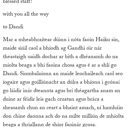
blessed staff!
with you all the way
to Dandi
Mar a mheabhraítear dúinn i nóta faoin Haiku sin,
maide siúil caol a bhíodh ag Gandhi óir nár
theastaigh uaidh dochar ar bith a dhéanamh do na
míolta beaga a bhí faoina chosa agus é ar a shlí go
Dandi. Siombalaíonn an maide leochaileach caol seo
íogaire agus goilliúnacht an dúlra a bhíonn i gcónaí
go láidir inár dteannta agus brí théagartha anam an
duine ar féidir leis gach cruatan agus bráca a
sheasamh chun an ceart a bhaint amach, ní hamháin
don chine daonna ach do na mílte milliún de mhíolta
beaga a thriallann de shíor faoinár gcosa.