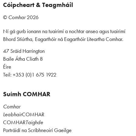
Cóipcheart & Teagmháil
©
Comhar
2026
Ní gá gurb ionann na tuairimí a nochtar anseo agus tuairimí
Bhord Stiúrtha, Eagarthóir ná Eagarthóir Liteartha Comhar.
47 Sráid Harrington
Baile Átha Cliath 8
Éire
Teil: +353 (0)1 675 1922
Suímh COMHAR
Comhar
Leabhair
COMHAR
COMHAR
Taighde
Portráidí na Scríbhneoirí Gaeilge