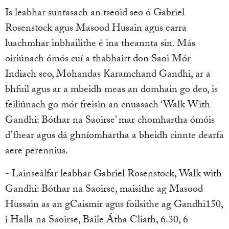
Is leabhar suntasach an tseoid seo ó Gabriel
Rosenstock agus Masood Husain agus earra
luachmhar inbhailithe é ina theannta sin. Más
oiriúnach ómós cuí a thabhairt don Saoi Mór
Indiach seo, Mohandas Karamchand Gandhi, ar a
bhfuil agus ar a mbeidh meas an domhain go deo, is
feiliúnach go mór freisin an cnuasach ‘Walk With
Gandhi: Bóthar na Saoirse’ mar chomhartha ómóis
d’fhear agus dá ghníomhartha a bheidh cinnte dearfa
aere perennius.
- Lainseálfar leabhar Gabriel Rosenstock, Walk with
Gandhi: Bóthar na Saoirse, maisithe ag Masood
Hussain as an gCaismír agus foilsithe ag Gandhi150,
i Halla na Saoirse, Baile Átha Cliath, 6.30, 6