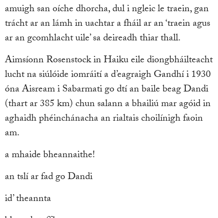
amuigh san oíche dhorcha, dul i ngleic le traein, gan
trácht ar an lámh in uachtar a fháil ar an ‘traein agus
ar an gcomhlacht uile’ sa deireadh thiar thall.
Aimsíonn Rosenstock in Haiku eile diongbháilteacht
lucht na siúlóide iomráití a d’eagraigh Gandhí i 1930
óna Aisream i Sabarmati go dtí an baile beag Dandi
(thart ar 385 km) chun salann a bhailiú mar agóid in
aghaidh phéinchánacha an rialtais choilínigh faoin
am.
a mhaide bheannaithe!
an tslí ar fad go Dandi
id’ theannta