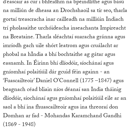
d’eascair as cur i bhfeidhm na bpéindlíthe agus bású
na milliún de dheasa an Drochshaoil sa tír seo, tharla
gortaí treascracha inar cailleadh na milliúin Indiach
trí pholasaithe urchóideacha inseachanta Impireacht
na Breataine. Tharla sléachtaí suaracha gránna agus
imríodh gach uile shórt leatrom agus cruálacht ar
phobal na hIndia a bhí bochtaithe ag gátar agus
easnamh. In Éirinn bhí dlíodóir, síochánaí agus
gníomhaí polaitiúil dár gcuid féin againn - an
‘Fuascailteoir’ Daniel O’Connell (1775 –1847) agus
beagnach céad bliain níos déanaí san India tháinig
dlíodóir, síochánaí agus gníomhaí polaitiúil eile ar an
saol a bhí ina fhuascailteoir agus ina threoraí don
Domhan ar fad - Mohandas Karamchand Gandhi
(1869 - 1948)