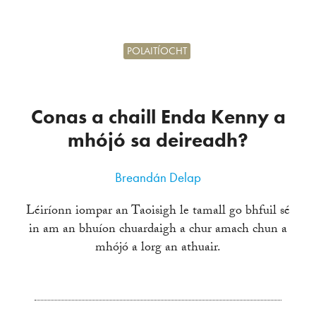
POLAITÍOCHT
Conas a chaill Enda Kenny a
mhójó sa deireadh?
Breandán Delap
Léiríonn iompar an Taoisigh le tamall go bhfuil sé
in am an bhuíon chuardaigh a chur amach chun a
mhójó a lorg an athuair.