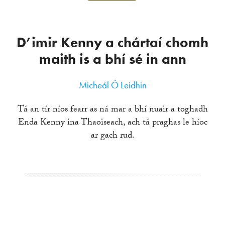
D’imir Kenny a chártaí chomh
maith is a bhí sé in ann
Micheál Ó Leidhin
Tá an tír níos fearr as ná mar a bhí nuair a toghadh
Enda Kenny ina Thaoiseach, ach tá praghas le híoc
ar gach rud.