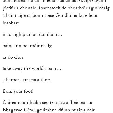
bunchúiseanna an aineolais ba chúis léi. Spreagann
pictiúr a chonaic Rosenstock de bhearbóir agus dealg
á baint aige as bonn coise Gandhi haiku eile sa
leabhar:
maolaigh pian an domhain…
baineann bearbóir dealg
as do chos
take away the world’s pain…
a barber extracts a thorn
from your foot!
Cuireann an haiku seo teagasc a fheictear sa
Bhagavad Gita i gcuimhne dúinn nuair a deir