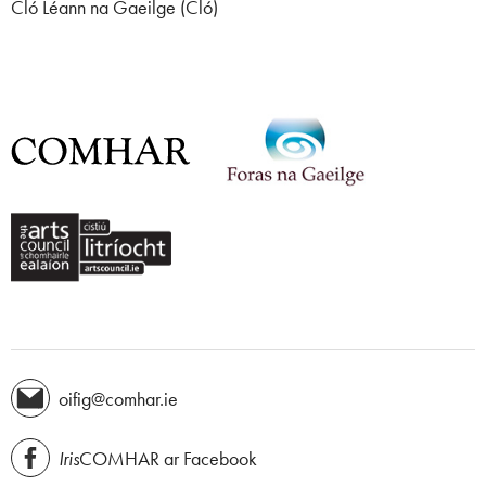
Cló Léann na Gaeilge (Cló)
oifig@comhar.ie
Iris
COMHAR ar Facebook