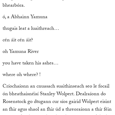
bhearbóra.
ó, a Abhainn Yamuna
thugais leat a luaithreach…
cén áit cén áit?
oh Yamuna River
you have taken his ashes…
where oh where? !
Críochaíonn an cnuasach suaithinseach seo le focail
ón bheathaisnéisí Stanley Wolpert. Dealraíonn do
Rosenstock go dtugann cur síos gairid Wolpert eisint
an fhir agus shaol an fhir úd a threoraíonn a thír féin