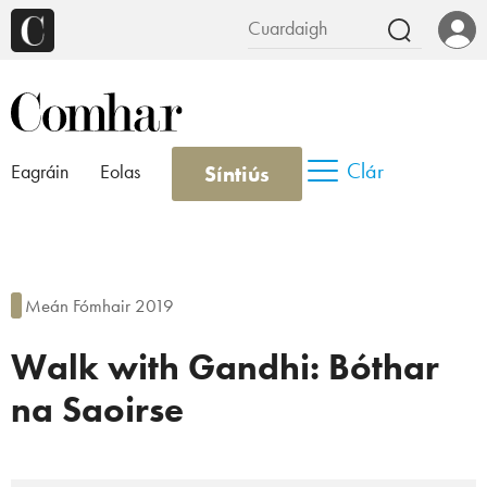
Clár
Síntiús
Eagráin
Eolas
Meán Fómhair 2019
Walk with Gandhi: Bóthar
na Saoirse