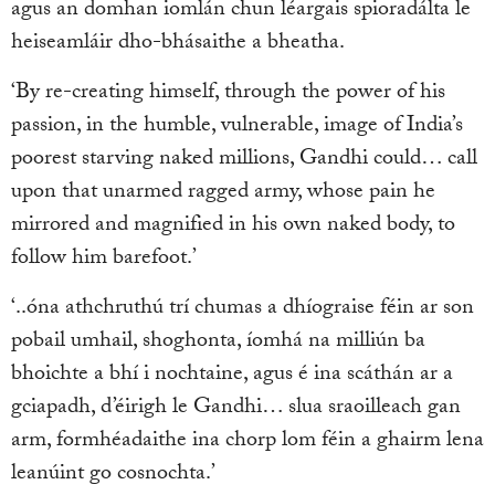
agus an domhan iomlán chun léargais spioradálta le
heiseamláir dho-bhásaithe a bheatha.
‘By re-creating himself, through the power of his
passion, in the humble, vulnerable, image of India’s
poorest starving naked millions, Gandhi could… call
upon that unarmed ragged army, whose pain he
mirrored and magnified in his own naked body, to
follow him barefoot.’
‘..óna athchruthú trí chumas a dhíograise féin ar son
pobail umhail, shoghonta, íomhá na milliún ba
bhoichte a bhí i nochtaine, agus é ina scáthán ar a
gciapadh, d’éirigh le Gandhi… slua sraoilleach gan
arm, formhéadaithe ina chorp lom féin a ghairm lena
leanúint go cosnochta.’