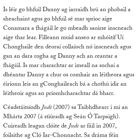
Is léir go bhfuil Danny ag iarraidh brú an phobail a
sheachaint agus go bhfuil sé mar sprioc aige
Conamara a fhágáil le go mbeadh saoirse inscneach
aige thar lear. Filleann muid anseo ar mhóitíf Uí
Chonghaile den deoraí collaíoch nó inscneach agus
gan an dara rogha ag Danny ach an ceantar a
fhágáil. Is mar charachtar ar imeall na sochaí a
dhéantar Danny a chur os comhair an léitheora agus
éiríonn leis an gConghaileach bá a chothú idir an
léitheoir agus an príomhcharachtar dá bharr.
Céadstáitsíodh
Jude
(2007) sa Taibhdhearc i mí an
Mhárta 2007 (á stiúradh ag Seán Ó Tarpaigh).
Cuireadh leagan clóite de
Jude
ar fáil in 2007,
foilsithe ag Cló Iar-Chonnacht. Sa dráma féin