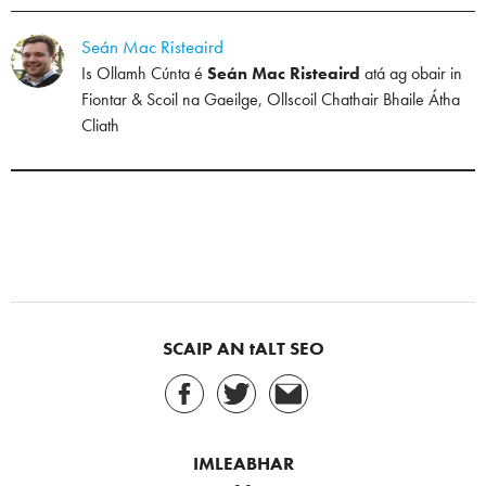
Seán Mac Risteaird
Is Ollamh Cúnta é
Seán Mac Risteaird
atá ag obair in
Fiontar & Scoil na Gaeilge, Ollscoil Chathair Bhaile Átha
Cliath
SCAIP AN tALT SEO
IMLEABHAR