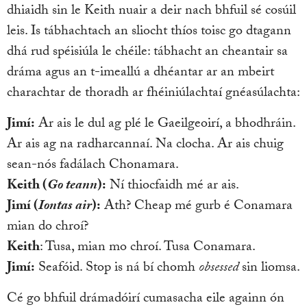
dhiaidh sin le Keith nuair a deir nach bhfuil sé cosúil
leis. Is tábhachtach an sliocht thíos toisc go dtagann
dhá rud spéisiúla le chéile: tábhacht an cheantair sa
dráma agus an t-imeallú a dhéantar ar an mbeirt
charachtar de thoradh ar fhéiniúlachtaí gnéasúlachta:
Jimí:
Ar ais le dul ag plé le Gaeilgeoirí, a bhodhráin.
Ar ais ag na radharcannaí. Na clocha. Ar ais chuig
sean-nós fadálach Chonamara.
Keith (
Go teann
):
Ní thiocfaidh mé ar ais.
Jimí (
Iontas air
):
Ath? Cheap mé gurb é Conamara
mian do chroí?
Keith
: Tusa, mian mo chroí. Tusa Conamara.
Jimí:
Seafóid. Stop is ná bí chomh
obsessed
sin liomsa.
Cé go bhfuil drámadóirí cumasacha eile againn ón