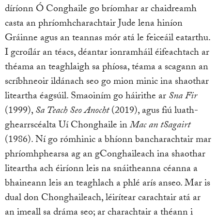
díríonn Ó Conghaile go bríomhar ar chaidreamh
casta an phríomhcharachtair Jude lena hiníon
Gráinne agus an teannas mór atá le feiceáil eatarthu.
I gcroílár an téacs, déantar ionramháil éifeachtach ar
théama an teaghlaigh sa phíosa, téama a scagann an
scríbhneoir ildánach seo go mion minic ina shaothar
liteartha éagsúil. Smaoiním go háirithe ar
Sna Fir
(1999),
Sa Teach Seo Anocht
(2019), agus fiú luath-
ghearrscéalta Uí Chonghaile in
Mac an tSagairt
(1986). Ní go rómhinic a bhíonn bancharachtair mar
phríomhphearsa ag an gConghaileach ina shaothar
liteartha ach éiríonn leis na snáitheanna céanna a
bhaineann leis an teaghlach a phlé arís anseo. Mar is
dual don Chonghaileach, léirítear carachtair atá ar
an imeall sa dráma seo; ar charachtair a théann i