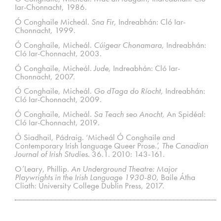
Iar-Chonnacht, 1986.
Ó Conghaile Micheál.
Sna Fir,
Indreabhán: Cló Iar-
Chonnacht, 1999.
Ó Conghaile, Micheál.
Cúigear Chonamara,
Indreabhán:
Cló Iar-Chonnacht, 2003.
Ó Conghaile, Micheál.
Jude,
Indreabhán: Cló Iar-
Chonnacht, 2007.
Ó Conghaile, Micheál.
Go dTaga do Ríocht,
Indreabhán:
Cló Iar-Chonnacht, 2009.
Ó Conghaile, Micheál.
Sa Teach seo Anocht,
An Spidéal:
Cló Iar-Chonnacht, 2019.
Ó Siadhail, Pádraig. ‘Micheál Ó Conghaile and
Contemporary Irish language Queer Prose.’,
The Canadian
Journal of Irish Studies.
36.1. 2010: 143-161.
O’Leary, Phillip.
An Underground Theatre: Major
Playwrights in the Irish Language 1930-80,
Baile Átha
Cliath: University College Dublin Press, 2017.