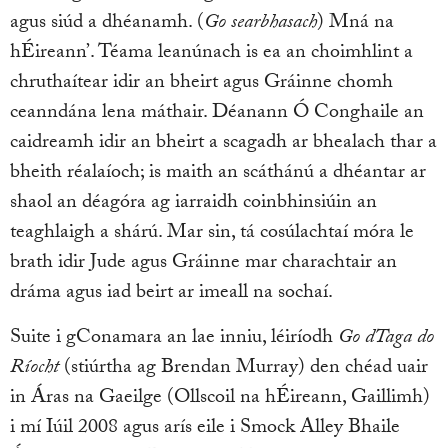
agus siúd a dhéanamh. (
Go searbhasach
) Mná na
hÉireann’. Téama leanúnach is ea an choimhlint a
chruthaítear idir an bheirt agus Gráinne chomh
ceanndána lena máthair. Déanann Ó Conghaile an
caidreamh idir an bheirt a scagadh ar bhealach thar a
bheith réalaíoch; is maith an scáthánú a dhéantar ar
shaol an déagóra ag iarraidh coinbhinsiúin an
teaghlaigh a shárú. Mar sin, tá cosúlachtaí móra le
brath idir Jude agus Gráinne mar charachtair an
dráma agus iad beirt ar imeall na sochaí.
Suite i gConamara an lae inniu, léiríodh
Go dTaga do
Ríocht
(stiúrtha ag Brendan Murray) den chéad uair
in Áras na Gaeilge (Ollscoil na hÉireann, Gaillimh)
i mí Iúil 2008 agus arís eile i Smock Alley Bhaile