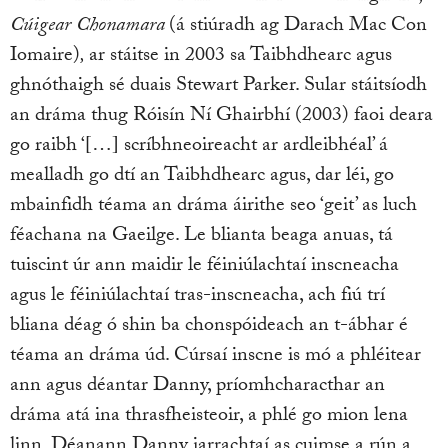
Cúigear Chonamara
(á stiúradh ag Darach Mac Con
Iomaire)
,
ar stáitse in 2003 sa Taibhdhearc agus
ghnóthaigh sé duais Stewart Parker. Sular stáitsíodh
an dráma thug Róisín Ní Ghairbhí (2003) faoi deara
go raibh ‘[…] scríbhneoireacht ar ardleibhéal’ á
mealladh go dtí an Taibhdhearc agus, dar léi, go
mbainfidh téama an dráma áirithe seo ‘geit’ as luch
féachana na Gaeilge. Le blianta beaga anuas, tá
tuiscint úr ann maidir le féiniúlachtaí inscneacha
agus le féiniúlachtaí tras-inscneacha, ach fiú trí
bliana déag ó shin ba chonspóideach an t-ábhar é
téama an dráma úd. Cúrsaí inscne is mó a phléitear
ann agus déantar Danny, príomhcharacthar an
dráma atá ina thrasfheisteoir, a phlé go mion lena
linn. Déanann Danny iarrachtaí as cuimse a rún a