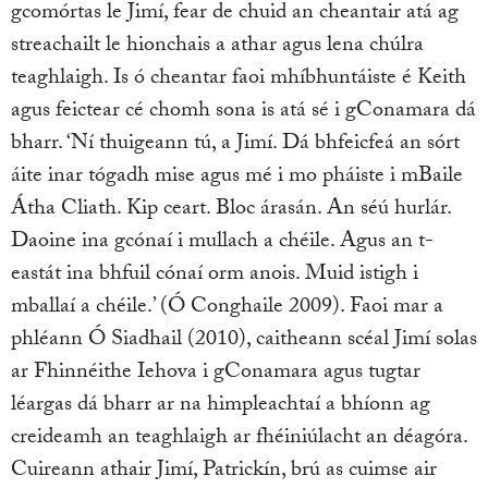
gcomórtas le Jimí, fear de chuid an cheantair atá ag
streachailt le hionchais a athar agus lena chúlra
teaghlaigh. Is ó cheantar faoi mhíbhuntáiste é Keith
agus feictear cé chomh sona is atá sé i gConamara dá
bharr. ‘Ní thuigeann tú, a Jimí. Dá bhfeicfeá an sórt
áite inar tógadh mise agus mé i mo pháiste i mBaile
Átha Cliath. Kip ceart. Bloc árasán. An séú hurlár.
Daoine ina gcónaí i mullach a chéile. Agus an t-
eastát ina bhfuil cónaí orm anois. Muid istigh i
mballaí a chéile.’ (Ó Conghaile 2009). Faoi mar a
phléann Ó Siadhail (2010), caitheann scéal Jimí solas
ar Fhinnéithe Iehova i gConamara agus tugtar
léargas dá bharr ar na himpleachtaí a bhíonn ag
creideamh an teaghlaigh ar fhéiniúlacht an déagóra.
Cuireann athair Jimí, Patrickín, brú as cuimse air