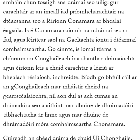
amháin chun tosaigh sna drámaí seo uilig: gur
carachtair ar an imeall iad príomhcharachtair na
dtéacsanna seo a léiríonn Conamara ar bhealaí
éagsúla. Is é Conamara suíomh na ndrámaí seo ar
fad, agus léirítear saol na Gaeltachta iontu i dtéarmaí
comhaimseartha. Go cinnte, is iomaí téama a
chíorann an Conghaileach ina shaothar drámaíochta
agus éiríonn leis a chuid carachtar a léiriú ar
bhealach réalaíoch, inchreidte. Bíodh go bhfuil cáil ar
an gConghaileach mar mháistir cheird na
gearrscéalaíochta, níl aon dul as ach cumas an
drámadóra seo a aithint mar dhuine de dhrámadóirí
tábhachtacha ár linne agus mar dhuine de
dhrámadóirí móra comhaimseartha Chonamara.
Cuireadh an chéad dráma de chuid Uí Chonghaile,