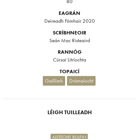
80
EAGRÁN
Deireadh Fómhair 2020
SCRÍBHNEOIR
Seán Mac Risteaird
RANNÓG
Cúrsaí Litríochta
TOPAICÍ
Gaillimh
Drámaíocht
LÉIGH TUILLEADH
AISTEOIRÍ BULFIN