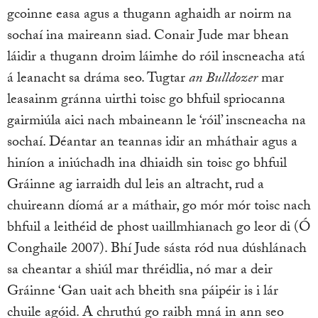
gcoinne easa agus a thugann aghaidh ar noirm na
sochaí ina maireann siad. Conair Jude mar bhean
láidir a thugann droim láimhe do róil inscneacha atá
á leanacht sa dráma seo. Tugtar
an Bulldozer
mar
leasainm gránna uirthi toisc go bhfuil spriocanna
gairmiúla aici nach mbaineann le ‘róil’ inscneacha na
sochaí. Déantar an teannas idir an mháthair agus a
hiníon a iniúchadh ina dhiaidh sin toisc go bhfuil
Gráinne ag iarraidh dul leis an altracht, rud a
chuireann díomá ar a máthair, go mór mór toisc nach
bhfuil a leithéid de phost uaillmhianach go leor di (Ó
Conghaile 2007). Bhí Jude sásta ród nua dúshlánach
sa cheantar a shiúl mar thréidlia, nó mar a deir
Gráinne ‘Gan uait ach bheith sna páipéir is i lár
chuile agóid. A chruthú go raibh mná in ann seo