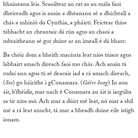
bhaineann leis. Scaoiltear an cat as an mála faoi
dheireadh agus is ansin a dhéanann sé a dhícheall a
chás a mhíniú do Cynthia, a pháirtí. Feictear thíos
tábhacht an cheantair dá rún agus an chaoi a
mbraitheann sé gur duine ar an imeall é dá bharr:
Ba chóir dom a bheith macánta leat níos túisce agus
labhairt amach díreach faoi mo chás. Ach ansin tá
rudaí ann agus tá sé deacair iad a rá amach díreach,
(
Sos
) go háirithe i gConamara. (
Gáire beag
) In aon
áit, b’fhéidir, mar nach é Conamara an áit is iargúlta
sa tír níos mó. Ach mar a dúirt mé leat, nó mar a shíl
mé a rá leat anocht, tá mar a bheadh duine eile istigh
ionam.