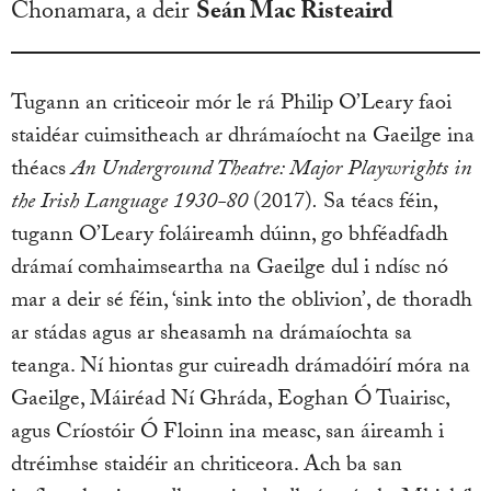
Chonamara, a deir
Seán Mac Risteaird
Tugann an criticeoir mór le rá Philip O’Leary faoi
staidéar cuimsitheach ar dhrámaíocht na Gaeilge ina
théacs
An Underground Theatre: Major Playwrights in
the Irish Language 1930-80
(2017)
.
Sa téacs féin,
tugann O’Leary foláireamh dúinn, go bhféadfadh
drámaí comhaimseartha na Gaeilge dul i ndísc nó
mar a deir sé féin, ‘sink into the oblivion’, de thoradh
ar stádas agus ar sheasamh na drámaíochta sa
teanga. Ní hiontas gur cuireadh drámadóirí móra na
Gaeilge, Máiréad Ní Ghráda, Eoghan Ó Tuairisc,
agus Críostóir Ó Floinn ina measc, san áireamh i
dtréimhse staidéir an chriticeora. Ach ba san