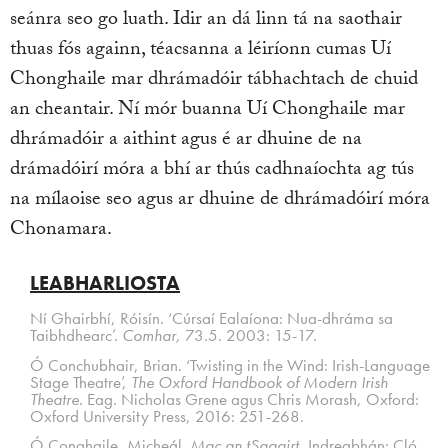
seánra seo go luath. Idir an dá linn tá na saothair
thuas fós againn, téacsanna a léiríonn cumas Uí
Chonghaile mar dhrámadóir tábhachtach de chuid
an cheantair. Ní mór buanna Uí Chonghaile mar
dhrámadóir a aithint agus é ar dhuine de na
drámadóirí móra a bhí ar thús cadhnaíochta ag tús
na mílaoise seo agus ar dhuine de dhrámadóirí móra
Chonamara.
LEABHARLIOSTA
Ní Ghairbhí, Róisín. ‘Cúrsaí Ealaíona: Nua-dhráma sa
Taibhdhearc’.
Comhar,
73.5. 2003: 15-17.
Ó Conchubhair, Brian. ‘Twisting in the Wind: Irish-Language
Stage Theatre’,
The Oxford Handbook of Modern Irish
Theatre.
Eag. Nicholas Grene agus Chris Morash, Oxford:
Oxford University Press, 2016: 251-268.
Ó Conghaile, Micheál.
Mac an tSagairt,
Indreabhán: Cló