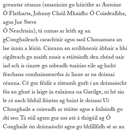
gceantar céanna (smaoiním go háirithe ar Antoine
Ó Flatharta, Johnny Chóil Mhaidhc Ó Coisdealbha,
agus Joe Steve
Ó Neachtain), tá cumas ar leith ag an
gConghaileach carachtair agus saol Chonamara an
lae inniu a léiriú. Cíorann an scríbhneoir ábhair a bhí
cigilteach go maith nuair a stáitsíodh den chéad uair
iad ach is cinnte go mbeadh tuairim eile ag lucht
féachana comhaimseartha ár linne ar na drámaí
céanna. Cé gur féidir a áiteamh gurb í an drámaíocht
fós an ghné is laige in ealaíona na Gaeilge, ní hé sin
le rá nach bhfuil fiúntas ag baint le drámaí Uí
Chonghaile a cuireadh ar stáitse agus a foilsíodh go
dtí seo. Tá súil agam gur sos atá á thógáil ag Ó
Conghaile ón drámaíocht agus go bhfillfidh sé ar an