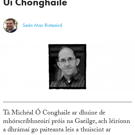
Uí Chonghaile
Seán Mac Risteaird
Tá Michéal Ó Conghaile ar dhuine de
mhórscríbhneoirí próis na Gaeilge, ach léiríonn
a dhrámaí go paiteanta leis a thuiscint ar