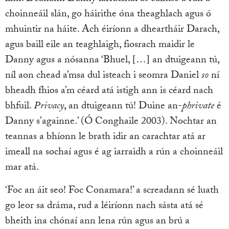
choinneáil slán, go háirithe óna theaghlach agus ó
mhuintir na háite. Ach éiríonn a dheartháir Darach,
agus baill eile an teaghlaigh, fiosrach maidir le
Danny agus a nósanna ‘Bhuel, […] an dtuigeann tú,
níl aon chead a’msa dul isteach i seomra Daniel
so
ní
bheadh fhios a’m céard atá istigh ann is céard nach
bhfuil.
Privacy
, an dtuigeann tú! Duine an-
phrivate
é
Danny s’againne.’ (Ó Conghaile 2003). Nochtar an
teannas a bhíonn le brath idir an carachtar atá ar
imeall na sochaí agus é ag iarraidh a rún a choinneáil
mar atá.
‘Foc an áit seo! Foc Conamara!’ a screadann sé luath
go leor sa dráma, rud a léiríonn nach sásta atá sé
bheith ina chónaí ann lena rún agus an brú a