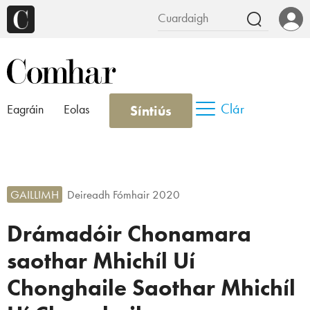
Clár
Síntiús
Eagráin
Eolas
GAILLIMH
Deireadh Fómhair 2020
Drámadóir Chonamara
saothar Mhichíl Uí
Chonghaile Saothar Mhichíl