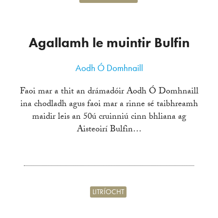
Agallamh le muintir Bulfin
Aodh Ó Domhnaill
Faoi mar a thit an drámadóir Aodh Ó Domhnaill
ina chodladh agus faoi mar a rinne sé taibhreamh
maidir leis an 50ú cruinniú cinn bhliana ag
Aisteoirí Bulfin…
LITRÍOCHT