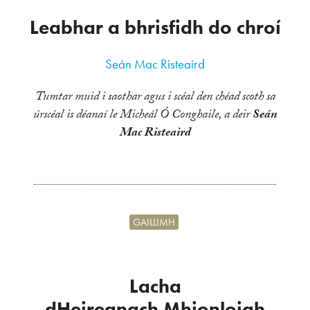
Leabhar a bhrisfidh do chroí
Seán Mac Risteaird
Tumtar muid i saothar agus i scéal den chéad scoth sa
úrscéal is déanaí le Micheál Ó Conghaile, a deir
Seán
Mac Risteaird
GAILLIMH
Lacha
dHeireanach Mhionloigh