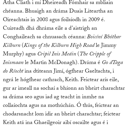
Átha Cliath i mí Dheireadh Fómhair sa mbliain
chéanna. Bhuaigh an dráma Duais Liteartha an
Oireachtais in 2008 agus foilsíodh in 2009 é.
Cuireadh dhá dhráma eile a d’aistrigh an
Conghaileach sa chnuasach céanna:
Boicíní Bhóthar
Kilburn
(
Kings of the Kilburn High Road
le Jimmy
Murphy) agus
Cripil Inis Meáin
(
The Cripple of
Inismaan
le Martin McDonagh). Dráma é
Go dTaga
do Ríocht
ina dtiteann Jimí, ógfhear Gaeltachta, i
ngrá le hógfhear cathrach, Keith. Feictear arís eile,
gur ar imeall na sochaí a bhíonn an bheirt charachtar
sa dráma seo agus iad ag teacht in inmhe na
collaíochta agus na mothúchán. Ó thús, feictear an
chodarsnacht lom idir an bheirt charachtar; feictear
Keith atá ina Ghaeilgeoir aibí oscailte agus é i