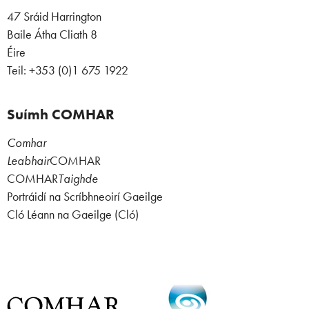
47 Sráid Harrington
Baile Átha Cliath 8
Éire
Teil: +353 (0)1 675 1922
Suímh COMHAR
Comhar
Leabhair
COMHAR
COMHAR
Taighde
Portráidí na Scríbhneoirí Gaeilge
Cló Léann na Gaeilge (Cló)