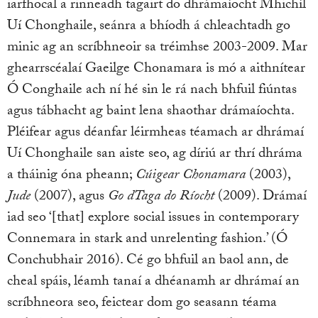
iarfhocal a rinneadh tagairt do dhrámaíocht Mhichíl
Uí Chonghaile, seánra a bhíodh á chleachtadh go
minic ag an scríbhneoir sa tréimhse 2003-2009. Mar
ghearrscéalaí Gaeilge Chonamara is mó a aithnítear
Ó Conghaile ach ní hé sin le rá nach bhfuil fiúntas
agus tábhacht ag baint lena shaothar drámaíochta.
Pléifear agus déanfar léirmheas téamach ar dhrámaí
Uí Chonghaile san aiste seo, ag díriú ar thrí dhráma
a tháinig óna pheann;
Cúigear Chonamara
(2003),
Jude
(2007), agus
Go dTaga do Ríocht
(2009). Drámaí
iad seo ‘[that] explore social issues in contemporary
Connemara in stark and unrelenting fashion.’ (Ó
Conchubhair 2016). Cé go bhfuil an baol ann, de
cheal spáis, léamh tanaí a dhéanamh ar dhrámaí an
scríbhneora seo, feictear dom go seasann téama