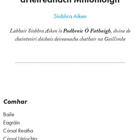
Síobhra Aiken
Labhair Síobhra Aiken le
Padhraic Ó Fathaigh
, duine de
chainteoirí dúchais deireanacha chathair na Gaillimhe
Comhar
Baile
Eagráin
Cúrsaí Reatha
Cúrsaí Litríochta