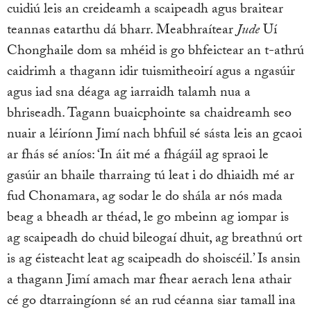
cuidiú leis an creideamh a scaipeadh agus braitear
teannas eatarthu dá bharr. Meabhraítear
Jude
Uí
Chonghaile dom sa mhéid is go bhfeictear an t-athrú
caidrimh a thagann idir tuismitheoirí agus a ngasúir
agus iad sna déaga ag iarraidh talamh nua a
bhriseadh. Tagann buaicphointe sa chaidreamh seo
nuair a léiríonn Jimí nach bhfuil sé sásta leis an gcaoi
ar fhás sé aníos: ‘In áit mé a fhágáil ag spraoi le
gasúir an bhaile tharraing tú leat i do dhiaidh mé ar
fud Chonamara, ag sodar le do shála ar nós mada
beag a bheadh ar théad, le go mbeinn ag iompar is
ag scaipeadh do chuid bileogaí dhuit, ag breathnú ort
is ag éisteacht leat ag scaipeadh do shoiscéil.’ Is ansin
a thagann Jimí amach mar fhear aerach lena athair
cé go dtarraingíonn sé an rud céanna siar tamall ina