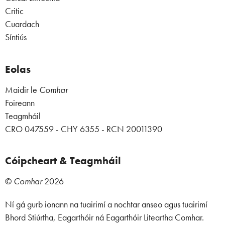
Critic
Cuardach
Síntiús
Eolas
Maidir le
Comhar
Foireann
Teagmháil
CRO 047559 - CHY 6355 - RCN 20011390
Cóipcheart & Teagmháil
©
Comhar
2026
Ní gá gurb ionann na tuairimí a nochtar anseo agus tuairimí
Bhord Stiúrtha, Eagarthóir ná Eagarthóir Liteartha Comhar.