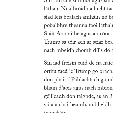
Sin í an cheist mhór agus sin
láthair. Ní athróidh a lucht t
siad leis bealach amháin nó b
pobalbhreitheanna faoi láthai
Stáit Aontaithe agus an córa
Trump sa tóir ach ar sciar bea
nach mbeidh chomh dílis dó ag
Sin iad freisin cuid de na ha
orthu tacú le Trump go brách.
don pháirtí Poblachtach go m
bliain d’aois agus nach mbíon
géilleadh don taighde, as an 2
vóta a chaitheamh, ní bheidh 