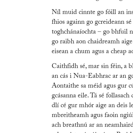
Níl muid cinnte go fóill an in
fhios againn go gcreideann sé 
toghchánaíochta – go bhfuil n
go raibh aon chaidreamh aige
eisean a chum agus a cheap ao
Caithfidh sé, mar sin féin, a 
an cás i Nua-Eabhrac ar an gcás
Aontaithe sa méid agus gur cúi
gcásanna eile. Tá sé follasac
dlí cé gur mhór aige an deis le
mbreitheamh agus faoin ngiú
ach breathnú ar an neamhaird 