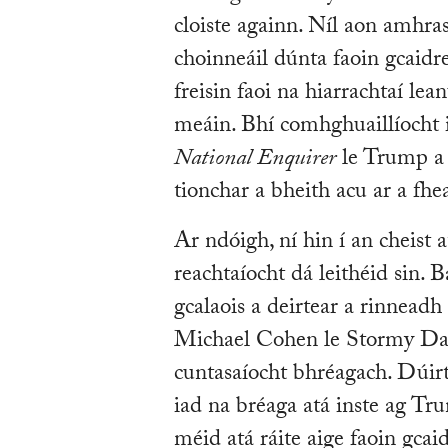
cloiste againn. Níl aon amhra
choinneáil dúnta faoin gcaidr
freisin faoi na hiarrachtaí l
meáin. Bhí comhghuaillíocht 
National Enquirer
le Trump a 
tionchar a bheith acu ar a fh
Ar ndóigh, ní hin í an cheist 
reachtaíocht dá leithéid sin.
gcalaois a deirtear a rinneadh
Michael Cohen le Stormy Danie
cuntasaíocht bhréagach. Dúirt
iad na bréaga atá inste ag Tr
méid atá ráite aige faoin gcaid