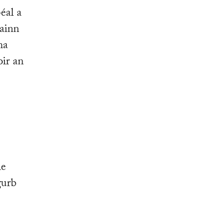
éal a
gainn
na
oir an
le
gurb