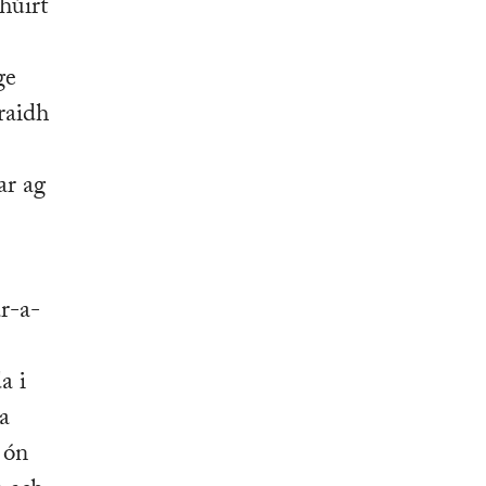
húirt
ge
raidh
ar ag
ar-a-
a i
 a
 ón