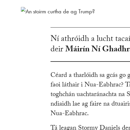
Ní athróidh a lucht taca
deir
Máirín Ní Ghadhr
Céard a tharlóidh sa gcás go g
faoi láthair i Nua-Eabhrac? T
toghchán uachtaránachta na S
ndiaidh lae ag faire na dtuair
Nua-Eabhrac.
Tá leagan Stormy Daniels den