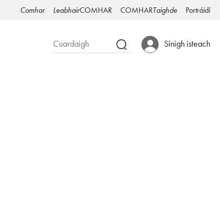
Comhar
Leabhair
COMHAR
COMHAR
Taighde
Portráidí
Sínigh isteach