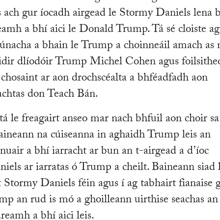
s ach gur íocadh airgead le Stormy Daniels lena b
eamh a bhí aici le Donald Trump. Tá sé cloiste a
eanúnacha a bhain le Trump a choinneáil amach as 
idir dlíodóir Trump Michel Cohen agus foilsithe
chosaint ar aon drochscéalta a bhféadfadh aon
eachtas don Teach Bán.
atá le freagairt anseo mar nach bhfuil aon choir sa
 Baineann na cúiseanna in aghaidh Trump leis an
 nuair a bhí iarracht ar bun an t-airgead a d’íoc
ls ar iarratas ó Trump a cheilt. Baineann siad 
 Stormy Daniels féin agus í ag tabhairt fianaise 
ump an rud is mó a ghoilleann uirthise seachas an
reamh a bhí aici leis.