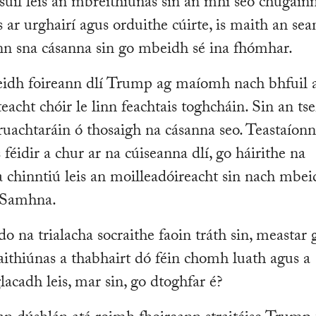
 súil leis an mbreithiúnas sin an mhí seo chugain
is ar urghairí agus orduithe cúirte, is maith an sea
n sna cásanna sin go mbeidh sé ina fhómhar.
mbeidh foireann dlí Trump ag maíomh nach bhfuil 
acht chóir le linn feachtais toghcháin. Sin an tse
aruachtaráin ó thosaigh na cásanna seo. Teastaíon
 féidir a chur ar na cúiseanna dlí, go háirithe na
a chinntiú leis an moilleadóireacht sin nach mbe
a Samhna.
 na trialacha socraithe faoin tráth sin, meastar 
thiúnas a thabhairt dó féin chomh luath agus a
lacadh leis, mar sin, go dtoghfar é?