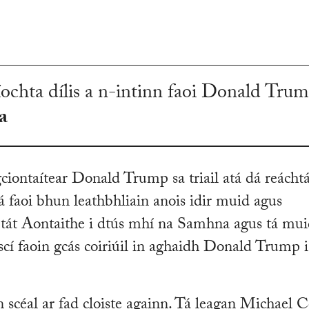
íochta dílis a n-intinn faoi Donald Trum
a
ciontaítear Donald Trump sa triail atá dá reáchtá
á faoi bhun leathbhliain anois idir muid agus
tát Aontaithe i dtús mhí na Samhna agus tá muid
iscí faoin gcás coiriúil in aghaidh Donald Trump i
 scéal ar fad cloiste againn. Tá leagan Michael 