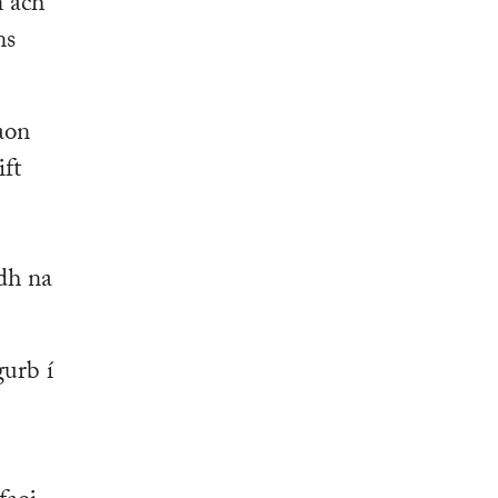
n ach
ns
aon
ift
n
idh na
gurb í