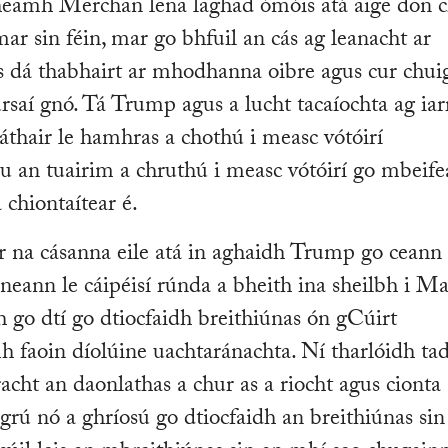
heamh Merchan lena laghad ómóis atá aige don c
mar sin féin, mar go bhfuil an cás ag leanacht ar
as dá thabhairt ar mhodhanna oibre agus cur chui
rsaí gnó. Tá Trump agus a lucht tacaíochta ag iar
láthair le hamhras a chothú i measc vótóirí
 an tuairim a chruthú i measc vótóirí go mbeife
chiontaítear é.
r na cásanna eile atá in aghaidh Trump go ceann
aineann le cáipéisí rúnda a bheith ina sheilbh i M
h go dtí go dtiocfaidh breithiúnas ón gCúirt
 faoin díolúine uachtaránachta. Ní tharlóidh tad
cht an daonlathas a chur as a riocht agus cionta
grú nó a ghríosú go dtiocfaidh an breithiúnas sin