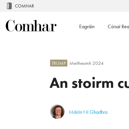
COMHAR
Eagráin
Cúrsaí Re
TRUMP
Meitheamh 2024
An stoirm c
Máirín Ní Ghadhra