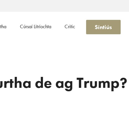
Síntiús
atha
Cúrsaí Litríochta
Critic
urtha de ag Trump?