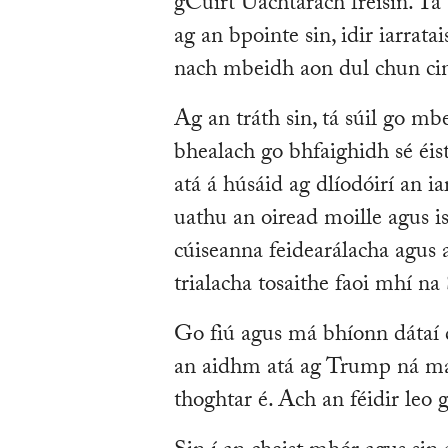
gCúirt Uachtarach freisin. Tá
ag an bpointe sin, idir iarrata
nach mbeidh aon dul chun cin
Ag an tráth sin, tá súil go 
bhealach go bhfaighidh sé éiste
atá á húsáid ag dlíodóirí an i
uathu an oiread moille agus is
cúiseanna feidearálacha agus 
trialacha tosaithe faoi mhí n
Go fiú agus má bhíonn dátaí do
an aidhm atá ag Trump ná mai
thoghtar é. Ach an féidir leo g