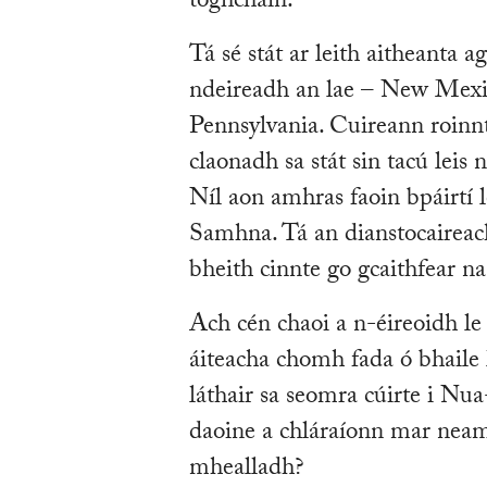
toghcháin.
Tá sé stát ar leith aitheanta 
ndeireadh an lae – New Mexi
Pennsylvania. Cuireann roinnt
claonadh sa stát sin tacú leis
Níl aon amhras faoin bpáirtí 
Samhna. Tá an dianstocaireacht
bheith cinnte go gcaithfear na
Ach cén chaoi a n-éireoidh l
áiteacha chomh fada ó bhaile
láthair sa seomra cúirte i Nu
daoine a chláraíonn mar neamh
mhealladh?