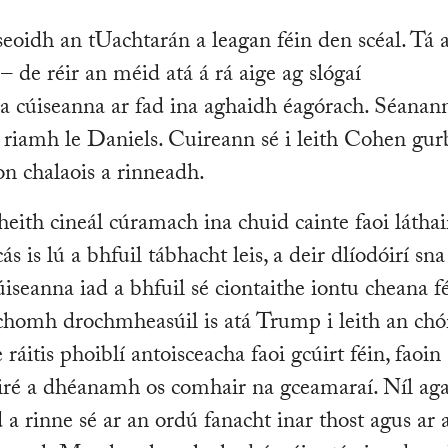
seoidh an tUachtarán a leagan féin den scéal. Tá 
– de réir an méid atá á rá aige ag slógaí
a cúiseanna ar fad ina aghaidh éagórach. Séanan
 riamh le Daniels. Cuireann sé i leith Cohen gur
n chalaois a rinneadh.
bheith cineál cúramach ina chuid cainte faoi láthai
 is lú a bhfuil tábhacht leis, a deir dlíodóirí sna
seanna iad a bhfuil sé ciontaithe iontu cheana fé
h chomh drochmheasúil is atá Trump i leith an chó
 ráitis phoiblí antoisceacha faoi gcúirt féin, faoin
iré a dhéanamh os comhair na gceamaraí. Níl ag
a rinne sé ar an ordú fanacht inar thost agus ar 