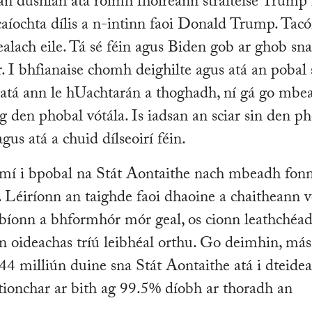
 an dúshlán atá roimh fhoireann straitéise Trump 
acaíochta dílis a n-intinn faoi Donald Trump. Tac
ealach eile. Tá sé féin agus Biden gob ar ghob sn
r. I bhfianaise chomh deighilte agus atá an pobal
s atá ann le hUachtarán a thoghadh, ní gá go mbe
g den phobal vótála. Is iadsan an sciar sin den p
us atá a chuid dílseoirí féin.
icmí i bpobal na Stát Aontaithe nach mbeadh fon
 Léiríonn an taighde faoi dhaoine a chaitheann v
bíonn a bhformhór mór geal, os cionn leathchéa
n oideachas tríú leibhéal orthu. Go deimhin, más
44 milliún duine sna Stát Aontaithe atá i dteidea
tionchar ar bith ag 99.5% díobh ar thoradh an