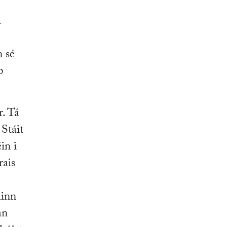
a
n sé
b
r. Tá
 Stáit
in i
rais
ainn
an