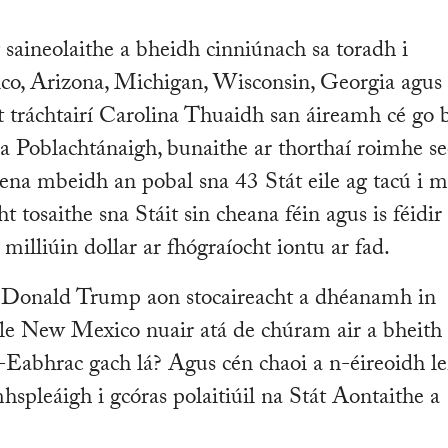
ag saineolaithe a bheidh cinniúnach sa toradh i
co, Arizona, Michigan, Wisconsin, Georgia agus
 tráchtairí Carolina Thuaidh san áireamh cé go 
 na Poblachtánaigh, bunaithe ar thorthaí roimhe se
lena mbeidh an pobal sna 43 Stát eile ag tacú i m
 tosaithe sna Stáit sin cheana féin agus is féidir
 milliúin dollar ar fhógraíocht iontu ar fad.
e Donald Trump aon stocaireacht a dhéanamh in
 le New Mexico nuair atá de chúram air a bheith 
a-Eabhrac gach lá? Agus cén chaoi a n-éireoidh le
spleáigh i gcóras polaitiúil na Stát Aontaithe a