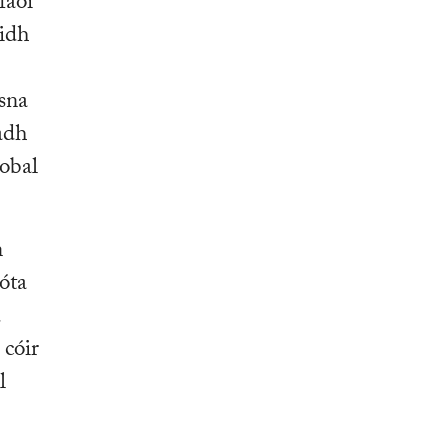
faoi
óidh
a
 sna
adh
hobal
n
óta
d
 cóir
l