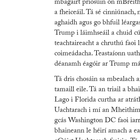
mbagairt príosúin ón mBreit
a fheiceáil. Tá sé cinniúnach, 
aghaidh agus go bhfuil léarg
Trump i láimhseáil a chuid cú
teachtaireacht a chruthú faoi 
coimeádacha. Teastaíonn uathu
déanamh éagóir ar Trump má 
Tá dris chosáin sa mbealach a
tamaill eile. Tá an triail a bh
Lago i Florida curtha ar atrát
Uachtarach i mí an Mheithimh
gcás Washington DC faoi iarra
bhaineann le héirí amach a ea