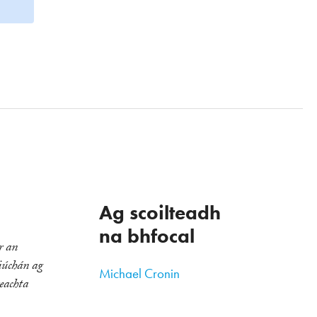
Ag scoilteadh
na bhfocal
r an
riúchán ag
Michael Cronin
reachta