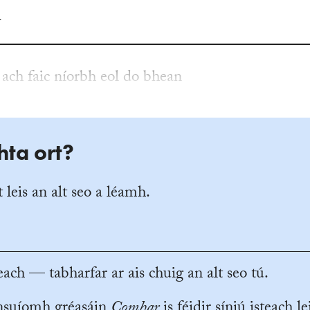
n
 ach faic níorbh eol do bhean
hta ort?
 leis an alt seo a léamh.
ach — tabharfar ar ais chuig an alt seo tú.
ansuíomh gréasáin
Comhar
is féidir síniú isteach le