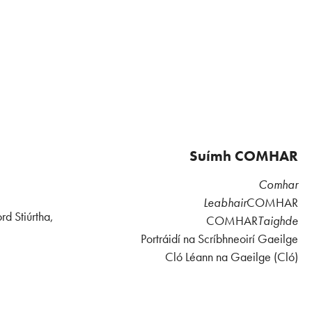
Suímh COMHAR
Comhar
Leabhair
COMHAR
rd Stiúrtha,
COMHAR
Taighde
Portráidí na Scríbhneoirí Gaeilge
Cló Léann na Gaeilge (Cló)