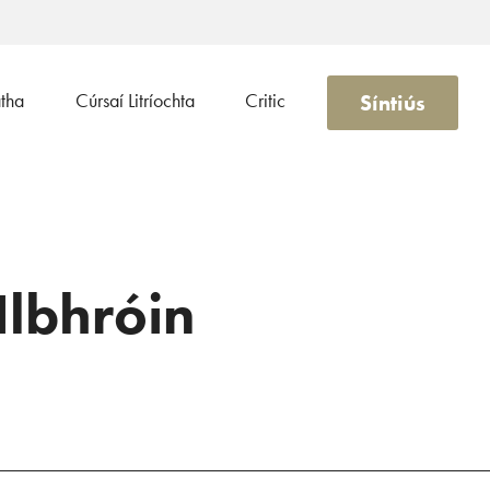
Síntiús
atha
Cúrsaí Litríochta
Critic
Ilbhróin