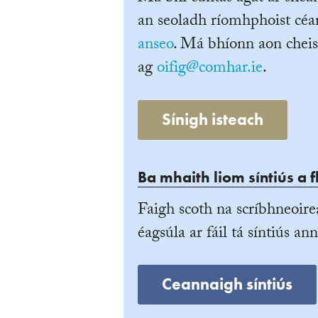
an seoladh ríomhphoist céan
anseo
. Má bhíonn aon cheis
ag
oifig@comhar.ie
.
Sínigh isteach
Ba mhaith liom síntiús a f
Faigh scoth na scríbhneoire
éagsúla ar fáil tá síntiús ann
Ceannaigh síntiús