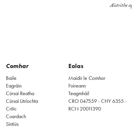
Aistrithe 
Comhar
Eolas
Baile
Maidir le
Comhar
Eagráin
Foireann
Cúrsaí Reatha
Teagmháil
Cúrsaí Litríochta
CRO 047559 - CHY 6355 -
Critic
RCN 20011390
Cuardach
Síntiús