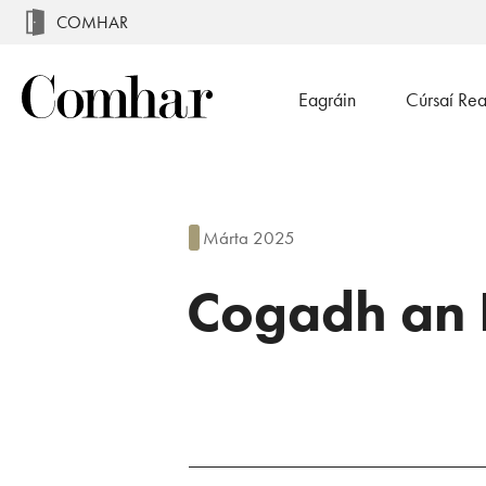
COMHAR
Eagráin
Cúrsaí Re
Márta 2025
Cogadh an 