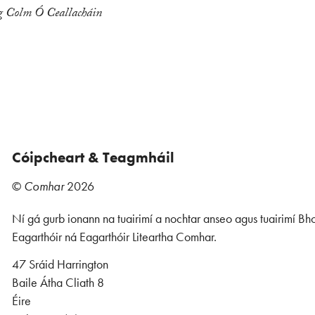
ag Colm Ó Ceallacháin
Cóipcheart & Teagmháil
©
Comhar
2026
Ní gá gurb ionann na tuairimí a nochtar anseo agus tuairimí Bho
Eagarthóir ná Eagarthóir Liteartha Comhar.
47 Sráid Harrington
Baile Átha Cliath 8
Éire