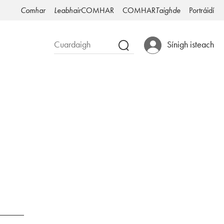
Comhar
Leabhair
COMHAR
COMHAR
Taighde
Portráidí
Sínigh isteach