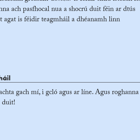
na ach pasfhocal nua a shocrú duit féin ar dtús
t agat is féidir teagmháil a dhéanamh linn
háil
achta gach mí, i gcló agus ar líne. Agus roghanna
 duit!