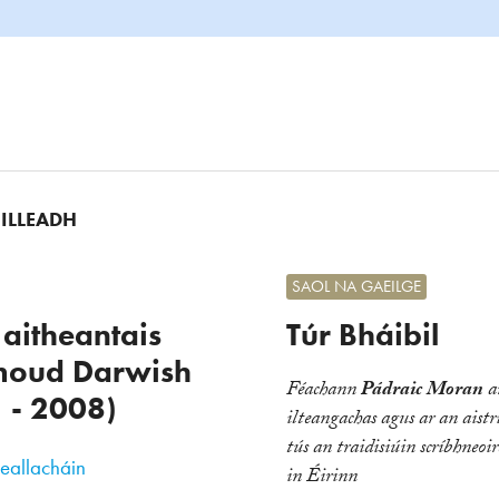
UILLEADH
SAOL NA GAEILGE
 aitheantais
Túr Bháibil
oud Darwish
Féachann
Pádraic Moran
a
 - 2008)
ilteangachas agus ar an aist
tús an traidisiúin scríbhneoi
eallacháin
in Éirinn