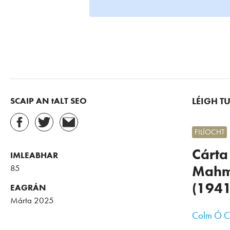
SCAIP AN tALT SEO
LÉIGH T
FILÍOCHT
Cárta
IMLEABHAR
85
Mahm
(1941
EAGRÁN
Márta 2025
Colm Ó C