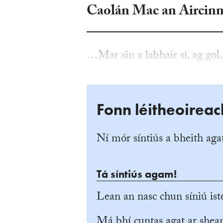
Caolán Mac an Aircin
…Mar sin a labhair sí, ag gol,
Fonn léitheoireac
Ní mór síntiús a bheith agat
Tá síntiús agam!
Lean an nasc chun síniú iste
Má bhí cuntas agat ar she