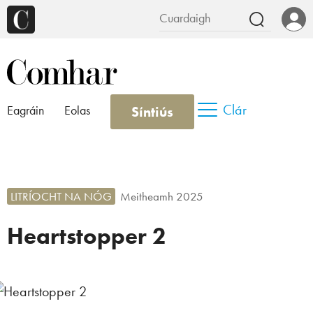
Clár
Síntiús
Eagráin
Eolas
LITRÍOCHT NA NÓG
Meitheamh 2025
Heartstopper 2