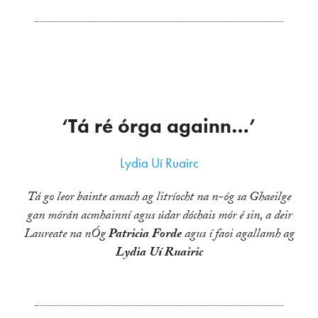
‘Tá ré órga againn…’
Lydia Uí Ruairc
Tá go leor bainte amach ag litríocht na n-óg sa Ghaeilge
gan mórán acmhainní agus údar dóchais mór é sin, a deir
Laureate na nÓg
Patricia Forde
agus í faoi agallamh ag
Lydia Uí Ruairic