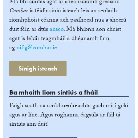
Má bhí cuntas agat ar sheansuíomh gréasáin
Comhar
is féidir síniú isteach leis an seoladh
ríomhphoist céanna ach pasfhocal nua a shocrú
duit féin ar dtús
anseo
. Má bhíonn aon cheist
agat is féidir teagmháil a dhéanamh linn
ag
oifig@comhar.ie
.
Sínigh isteach
Ba mhaith liom síntiús a fháil
Faigh scoth na scríbhneoireachta gach mí, i gcló
agus ar líne. Agus roghanna éagsúla ar fáil tá
síntiús ann duit!