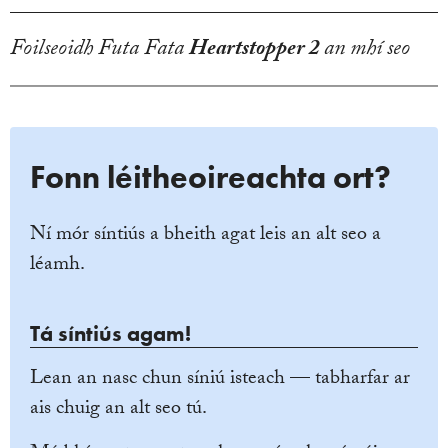
Foilseoidh Futa Fata
Heartstopper
2
an mhí seo
Fonn léitheoireachta ort?
Ní mór síntiús a bheith agat leis an alt seo a
léamh.
Tá síntiús agam!
Lean an nasc chun síniú isteach — tabharfar ar
ais chuig an alt seo tú.