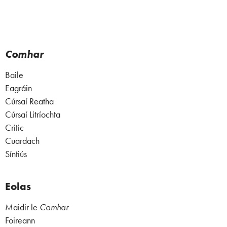
Comhar
Baile
Eagráin
Cúrsaí Reatha
Cúrsaí Litríochta
Critic
Cuardach
Síntiús
Eolas
Maidir le
Comhar
Foireann