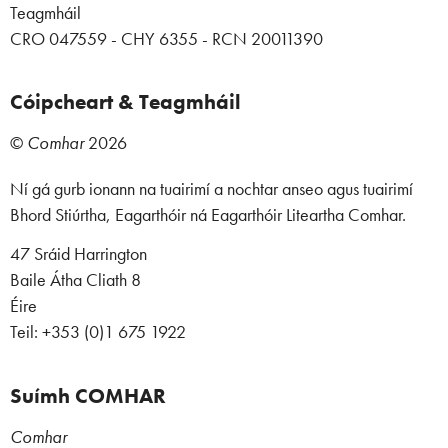
Teagmháil
CRO 047559 - CHY 6355 - RCN 20011390
Cóipcheart & Teagmháil
©
Comhar
2026
Ní gá gurb ionann na tuairimí a nochtar anseo agus tuairimí
Bhord Stiúrtha, Eagarthóir ná Eagarthóir Liteartha Comhar.
47 Sráid Harrington
Baile Átha Cliath 8
Éire
Teil: +353 (0)1 675 1922
Suímh COMHAR
Comhar