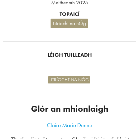
Meitheamh 2025
TOPAICÍ
Litríocht na nÓg
LÉIGH TUILLEADH
LITRÍOCHT NA NÓG
Glór an mhionlaigh
Claire Marie Dunne