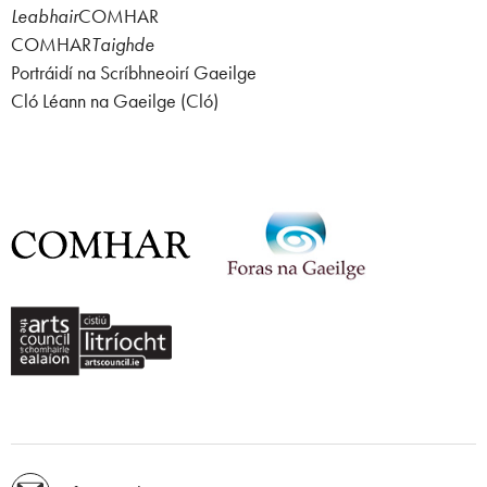
Leabhair
COMHAR
COMHAR
Taighde
Portráidí na Scríbhneoirí Gaeilge
Cló Léann na Gaeilge (Cló)