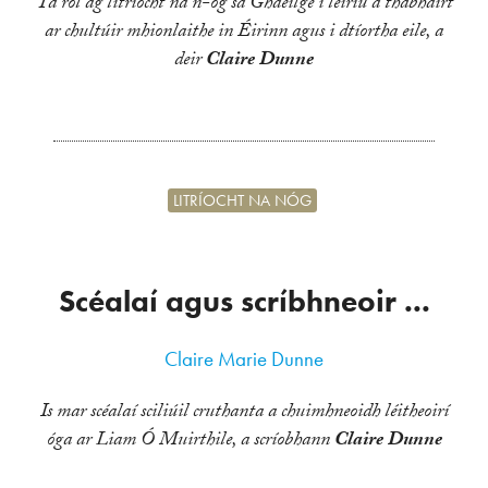
Tá ról ag litríocht na n-óg sa Ghaeilge i léiriú a thabhairt
ar chultúir mhionlaithe in Éirinn agus i dtíortha eile, a
deir
Claire Dunne
LITRÍOCHT NA NÓG
Scéalaí agus scríbhneoir ...
Claire Marie Dunne
Is mar scéalaí sciliúil cruthanta a chuimhneoidh léitheoirí
óga ar Liam Ó Muirthile, a scríobhann
Claire Dunne