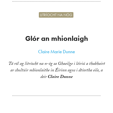
LITRÍOCHT NA NÓG
Glór an mhionlaigh
Claire Marie Dunne
Tá ról ag litríocht na n-óg sa Ghaeilge i léiriú a thabhairt
ar chultúir mhionlaithe in Éirinn agus i dtíortha eile, a
deir
Claire Dunne