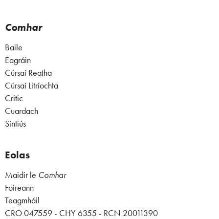
Comhar
Baile
Eagráin
Cúrsaí Reatha
Cúrsaí Litríochta
Critic
Cuardach
Síntiús
Eolas
Maidir le
Comhar
Foireann
Teagmháil
CRO 047559 - CHY 6355 - RCN 20011390