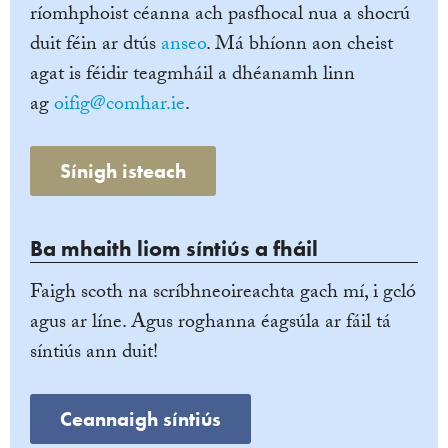
ríomhphoist céanna ach pasfhocal nua a shocrú
duit féin ar dtús
anseo
. Má bhíonn aon cheist
agat is féidir teagmháil a dhéanamh linn
ag
oifig@comhar.ie
.
Sínigh isteach
Ba mhaith liom síntiús a fháil
Faigh scoth na scríbhneoireachta gach mí, i gcló
agus ar líne. Agus roghanna éagsúla ar fáil tá
síntiús ann duit!
Ceannaigh síntiús