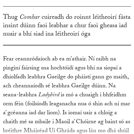
Thug
Comhar
cuireadh do roinnt léitheoirí fásta
insint dúinn faoi leabhar a chur faoi gheasa iad
nuair a bhí siad ina léitheoirí óga
Fear ceannródaíoch ab ea m’athair. Ní raibh na
pinginí fairsing sna hochtóidí agus bhí na siopaí a
dhíolfadh leabhra Gaeilge do pháistí gann go maith,
ach cheannaíodh sé leabhra Gaeilge dúinn. Na
seana-leabhra
Ladybird
is mó a chuaigh i bhfeidhm
orm féin (foilsíodh leaganacha nua ó shin ach ní mar
a’ gcéanna iad dar liom). Is iomaí uair a chloig a
chaith mé sa mbaile i Maoil a’ Chóirne ag baint só as
bréithre Mháiréad Uí Ghráda agus lán mo dhá shúil