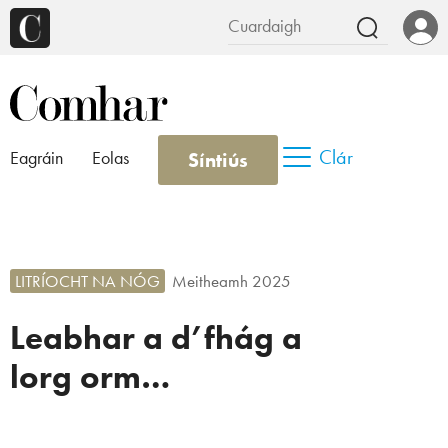
Clár
Síntiús
Eagráin
Eolas
LITRÍOCHT NA NÓG
Meitheamh 2025
Leabhar a d’fhág a
lorg orm…