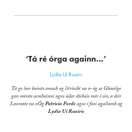
‘Tá ré órga againn…’
Lydia Uí Ruairc
Tá go leor bainte amach ag litríocht na n-óg sa Ghaeilge
gan mórán acmhainní agus údar dóchais mór é sin, a deir
Laureate na nÓg
Patricia Forde
agus í faoi agallamh ag
Lydia Uí Ruairic