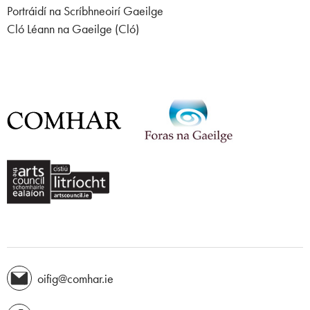
Portráidí na Scríbhneoirí Gaeilge
Cló Léann na Gaeilge (Cló)
oifig@comhar.ie