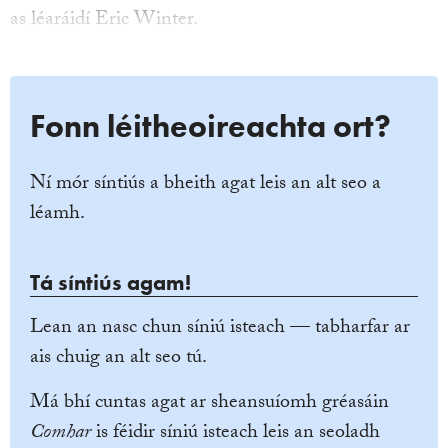
as léaráidí Eric Winter.
Fonn léitheoireachta ort?
Ní mór síntiús a bheith agat leis an alt seo a
léamh.
Tá síntiús agam!
Lean an nasc chun síniú isteach — tabharfar ar
ais chuig an alt seo tú.
Má bhí cuntas agat ar sheansuíomh gréasáin
Comhar
is féidir síniú isteach leis an seoladh