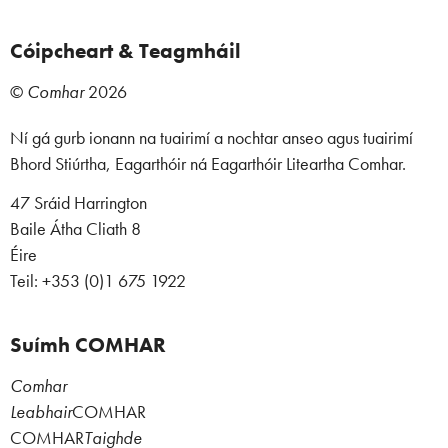
Cóipcheart & Teagmháil
©
Comhar
2026
Ní gá gurb ionann na tuairimí a nochtar anseo agus tuairimí
Bhord Stiúrtha, Eagarthóir ná Eagarthóir Liteartha Comhar.
47 Sráid Harrington
Baile Átha Cliath 8
Éire
Teil: +353 (0)1 675 1922
Suímh COMHAR
Comhar
Leabhair
COMHAR
COMHAR
Taighde