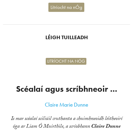
Litríocht na nÓg
LÉIGH TUILLEADH
LITRÍOCHT NA NÓG
Scéalaí agus scríbhneoir ...
Claire Marie Dunne
Is mar scéalaí sciliúil cruthanta a chuimhneoidh léitheoirí
óga ar Liam Ó Muirthile, a scríobhann
Claire Dunne