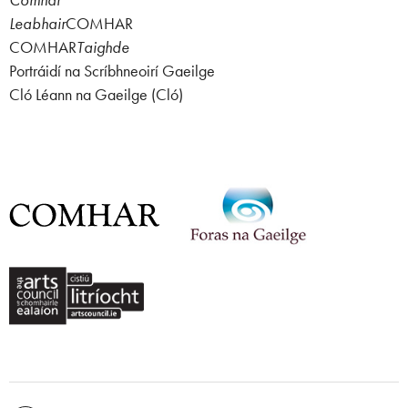
Leabhair
COMHAR
COMHAR
Taighde
Portráidí na Scríbhneoirí Gaeilge
Cló Léann na Gaeilge (Cló)