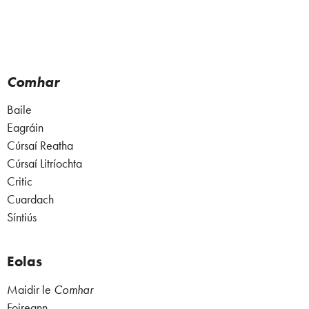
Comhar
Baile
Eagráin
Cúrsaí Reatha
Cúrsaí Litríochta
Critic
Cuardach
Síntiús
Eolas
Maidir le
Comhar
Foireann