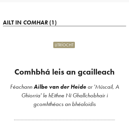
AILT IN
COMHAR
(1)
LITRÍOCHT
Comhbhá leis an gcailleach
Féachann
Ailbe van der Heide
ar 'Múscail, A
Ghiorria' le hEithne Ní Ghallchobhair i
gcomhthéacs an bhéaloidis