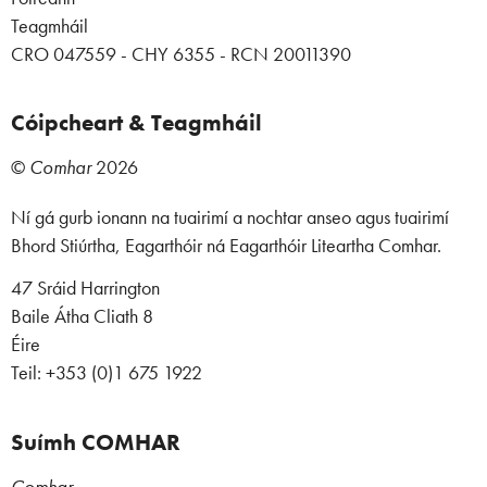
Teagmháil
CRO 047559 - CHY 6355 - RCN 20011390
Cóipcheart & Teagmháil
©
Comhar
2026
Ní gá gurb ionann na tuairimí a nochtar anseo agus tuairimí
Bhord Stiúrtha, Eagarthóir ná Eagarthóir Liteartha Comhar.
47 Sráid Harrington
Baile Átha Cliath 8
Éire
Teil: +353 (0)1 675 1922
Suímh COMHAR
Comhar