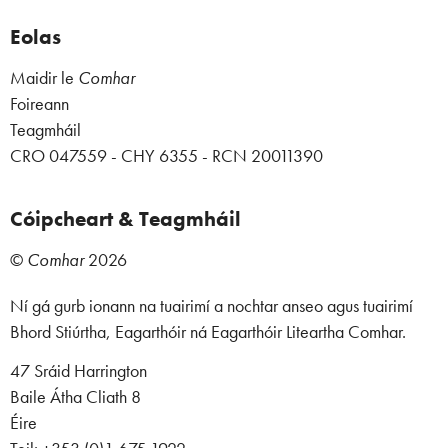
Eolas
Maidir le
Comhar
Foireann
Teagmháil
CRO 047559 - CHY 6355 - RCN 20011390
Cóipcheart & Teagmháil
©
Comhar
2026
Ní gá gurb ionann na tuairimí a nochtar anseo agus tuairimí
Bhord Stiúrtha, Eagarthóir ná Eagarthóir Liteartha Comhar.
47 Sráid Harrington
Baile Átha Cliath 8
Éire