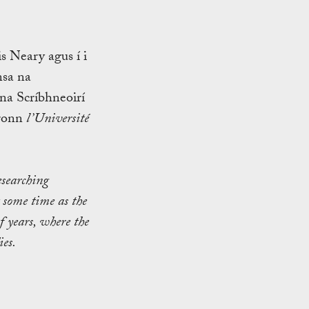
s Neary agus í i
nsa na
 na Scríbhneoirí
hronn
l’Université
searching
t some time as the
 years, where the
es.