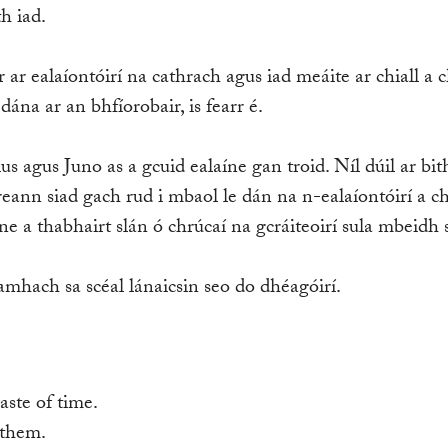
th iad.
ir ar ealaíontóirí na cathrach agus iad meáite ar chiall a c
ána ar an bhfíorobair, is fearr é.
s agus Juno as a gcuid ealaíne gan troid. Níl dúil ar bit
eann siad gach rud i mbaol le dán na n-ealaíontóirí a ch
ine a thabhairt slán ó chrúcaí na gcráiteoirí sula mbeidh
amhach sa scéal lánaicsin seo do dhéagóirí.
aste of time.
 them.