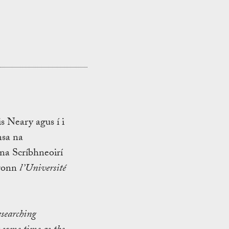
s Neary agus í i
nsa na
 na Scríbhneoirí
hronn
l’Université
searching