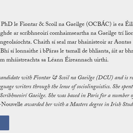
r PhD le Fiontar & Scoil na Gaeilge (OCBÁC) is ea Éili
ghde ar scríbhneoirí comhaimseartha na Gaeilge trí lio
ngeolaíochta. Chaith sí seal mar bhainisteoir ar Aontas
Bhí sí lonnaithe i bPáras le tamall de bhlianta, áit ar b
m mháistreachta sa Léann Éireannach uirthi.
candidate with Fiontar & Scoil na Gaeilge (DCU) and is re
uage writers through the lense of sociolinguistics. She spen
críbhneoirí Gaeilge. She was based in Paris for a number of
-Nouvelle
awarded her with a Masters degree in Irish Studi
s