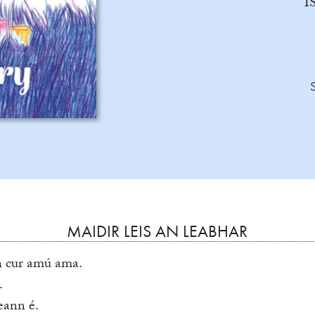
I
MAIDIR LEIS AN LEABHAR
h cur amú ama.
.
eann é.