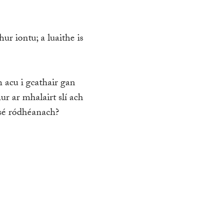
hur iontu; a luaithe is
h acu i gcathair gan
ur ar mhalairt slí ach
 sé ródhéanach?