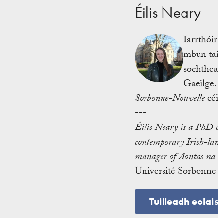
Éilis Neary
Iarrthói
mbun tai
sochthea
Gaeilge. 
Sorbonne-Nouvelle
céi
---
Éilis Neary is a PhD 
contemporary Irish-lang
manager of Aontas na S
Université Sorbonne
Tuilleadh eolai