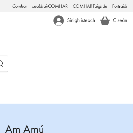
Comhar
Leabhair
COMHAR
COMHAR
Taighde
Portráidí
Sínigh isteach
Ciseán
Am Amú