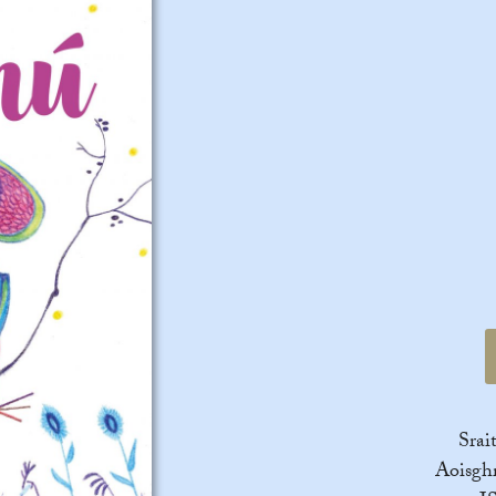
Srai
Aoisghr