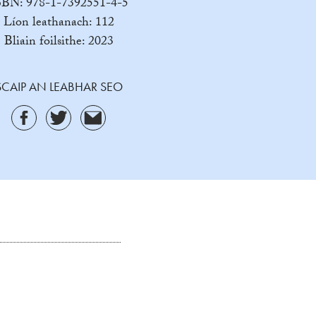
SBN: 978-1-7392551-4-5
Líon leathanach: 112
Bliain foilsithe: 2023
SCAIP AN LEABHAR SEO