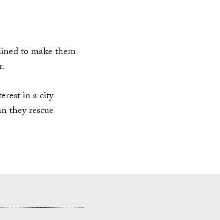
rmined to make them
r.
rest in a city
can they rescue