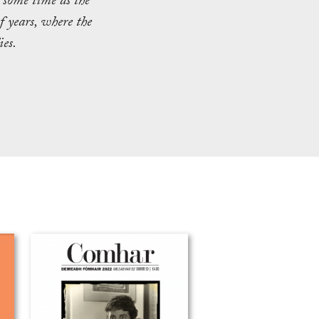
t some time as the
 years, where the
es.