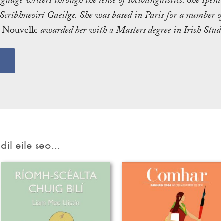
uage writers through the lense of sociolinguistics. She spen
críbhneoirí Gaeilge. She was based in Paris for a number of
-Nouvelle
awarded her with a Masters degree in Irish Studi
s
idil eile seo…