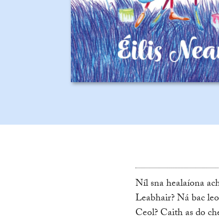
Níl sna healaíona ac
Leabhair? Ná bac leo
Ceol? Caith as do ch