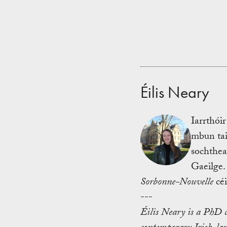
Éilis Neary
Iarrthói
mbun tai
sochthea
Gaeilge. 
Sorbonne-Nouvelle
céi
---
Éilis Neary is a PhD 