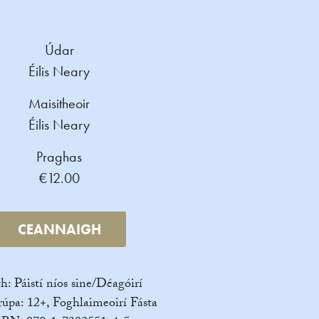
Údar
Éilis Neary
Maisitheoir
Éilis Neary
Praghas
€12.00
CEANNAIGH
th: Páistí níos sine/Déagóirí
úpa: 12+, Foghlaimeoirí Fásta