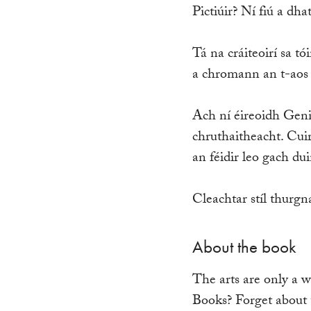
Pictiúir? Ní fiú a dha
Tá na cráiteoirí sa tó
a chromann an t-aos d
Ach ní éireoidh Geniu
chruthaitheacht. Cuir
an féidir leo gach du
Cleachtar stíl thurgn
About the book
The arts are only a w
Books? Forget about