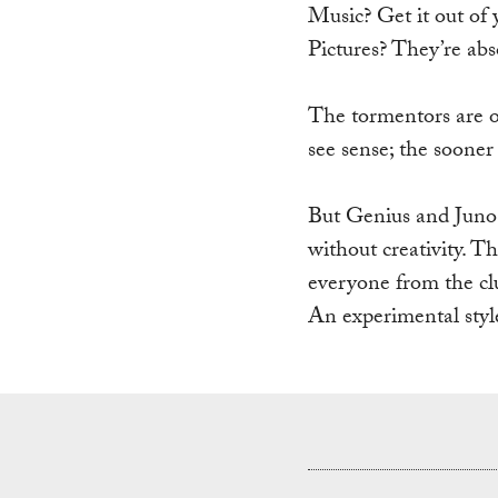
Music? Get it out of 
Pictures? They’re abso
The tormentors are on
see sense; the sooner 
But Genius and Juno w
without creativity. Th
everyone from the clu
An experimental style 