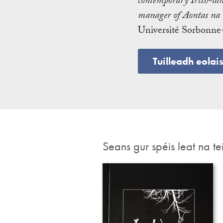
contemporary Irish-lang
manager of Aontas na S
Université Sorbonne
Tuilleadh eolai
Seans gur spéis leat na te