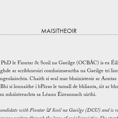
MAISITHEOIR
r PhD le Fiontar & Scoil na Gaeilge (OCBÁC) is ea Éili
ghde ar scríbhneoirí comhaimseartha na Gaeilge trí lio
ngeolaíochta. Chaith sí seal mar bhainisteoir ar Aontas
Bhí sí lonnaithe i bPáras le tamall de bhlianta, áit ar b
m mháistreachta sa Léann Éireannach uirthi.
candidate with Fiontar & Scoil na Gaeilge (DCU) and is re