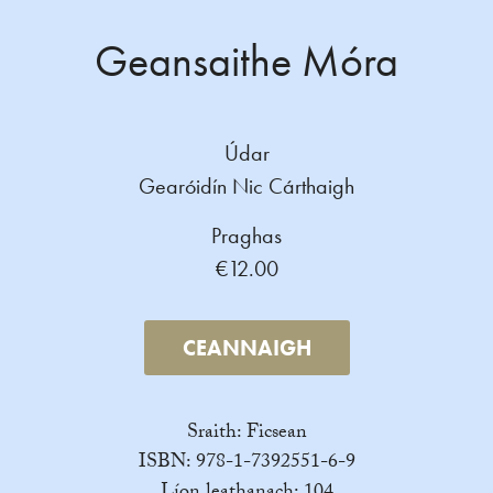
Geansaithe Móra
Údar
Gearóidín Nic Cárthaigh
Praghas
€12.00
CEANNAIGH
Sraith: Ficsean
ISBN: 978-1-7392551-6-9