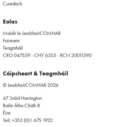
Cuardach
Eolas
Maidir le
Leabhair
COMHAR
Foireann
Teagmháil
CRO 047559 - CHY 6355 - RCN 20011390
Cóipcheart & Teagmháil
©
Leabhair
COMHAR
2026
47 Sráid Harrington
Baile Átha Cliath 8
Éire
Teil: +353 (0)1 675 1922