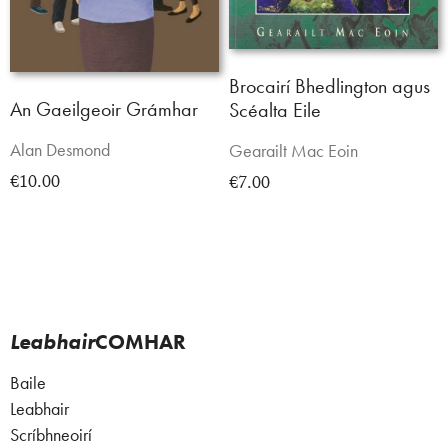
Brocairí Bhedlington agus
An Gaeilgeoir Grámhar
Scéalta Eile
Alan Desmond
Gearailt Mac Eoin
€10.00
€7.00
Leabhair
COMHAR
Baile
Leabhair
Scríbhneoirí