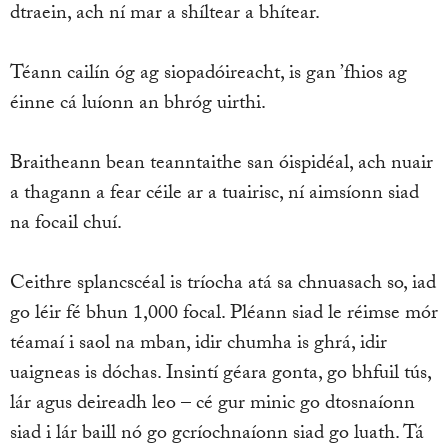
dtraein, ach ní mar a shíltear a bhítear.
Téann cailín óg ag siopadóireacht, is gan ’fhios ag
éinne cá luíonn an bhróg uirthi.
Braitheann bean teanntaithe san óispidéal, ach nuair
a thagann a fear céile ar a tuairisc, ní aimsíonn siad
na focail chuí.
Ceithre splancscéal is tríocha atá sa chnuasach so, iad
go léir fé bhun 1,000 focal. Pléann siad le réimse mór
téamaí i saol na mban, idir chumha is ghrá, idir
uaigneas is dóchas. Insintí géara gonta, go bhfuil tús,
lár agus deireadh leo – cé gur minic go dtosnaíonn
siad i lár baill nó go gcríochnaíonn siad go luath. Tá