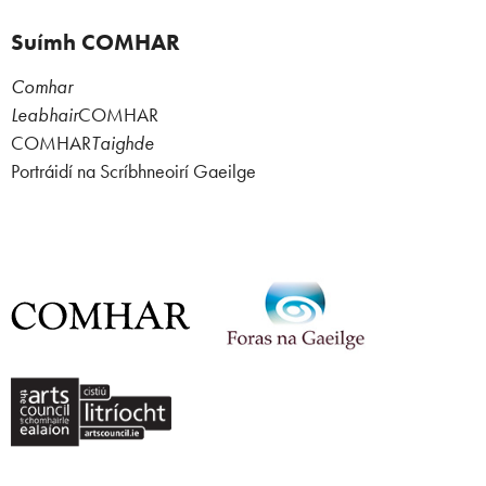
Suímh COMHAR
Comhar
Leabhair
COMHAR
COMHAR
Taighde
Portráidí na Scríbhneoirí Gaeilge