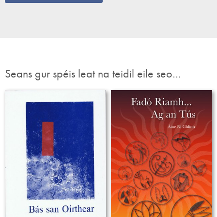
Seans gur spéis leat na teidil eile seo…