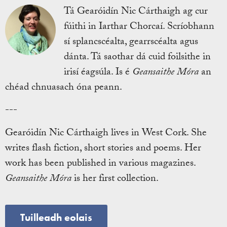
Tá Gearóidín Nic Cárthaigh ag cur
fúithi in Iarthar Chorcaí. Scríobhann
sí splancscéalta, gearrscéalta agus
dánta. Tá saothar dá cuid foilsithe in
irisí éagsúla. Is é
Geansaithe Móra
an
chéad chnuasach óna peann.
---
Gearóidín Nic Cárthaigh lives in West Cork. She
writes flash fiction, short stories and poems. Her
work has been published in various magazines.
Geansaithe Móra
is her first collection.
Tuilleadh eolais