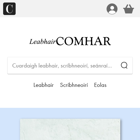
Leabhair
Scríbhneoirí
Eolas