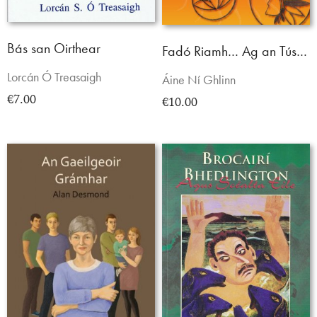
Bás san Oirthear
Fadó Riamh… Ag an Tús…
Lorcán Ó Treasaigh
Áine Ní Ghlinn
€7.00
€10.00