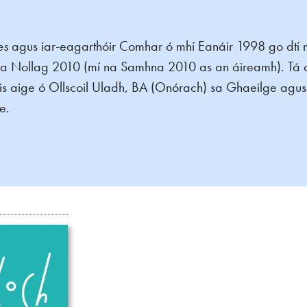
mes
agus iar-eagarthóir Comhar ó mhí Eanáir 1998 go dtí
 Nollag 2010 (mí na Samhna 2010 as an áireamh). Tá ceit
ige ó Ollscoil Uladh, BA (Onórach) sa Ghaeilge agus 
e.