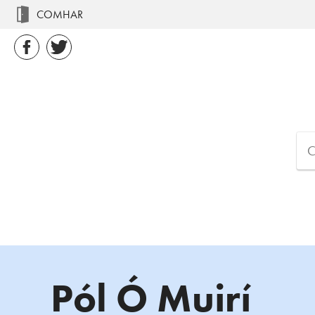
COMHAR
Pól Ó Muirí