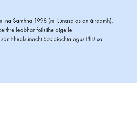
 mí na Samhna 1998 (mí Lúnasa as an áireamh),
hre leabhar foilsithe aige le
san Fhealsúnacht Scolaíochta agus PhD sa