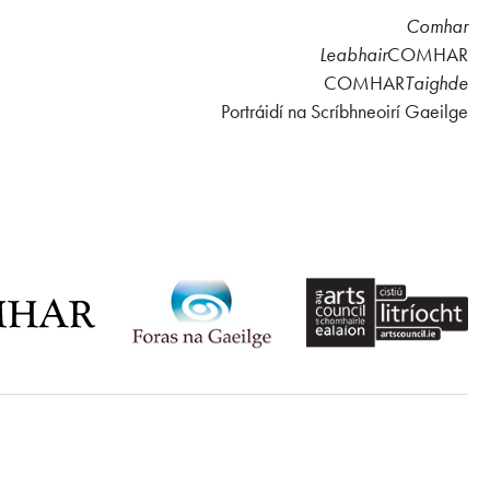
Comhar
Leabhair
COMHAR
COMHAR
Taighde
Portráidí na Scríbhneoirí Gaeilge