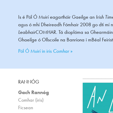
Is é Pól Ó Muirí eagarthóir Gaeilge an
Irish Ti
agus ó mhí Dheireadh Fómhair 2008 go dtí mí na
Leabhair
COMHAR. Tá dioplóma sa Ghearmáinis a
Ghaeilge ó Ollscoile na Banríona i mBéal Feirist
Pól Ó Muirí in iris
Comhar
»
RANNÓG
Gach Rannóg
Comhar (iris)
Ficsean