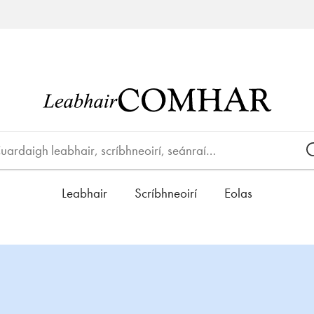
Leabhair
Scríbhneoirí
Eolas