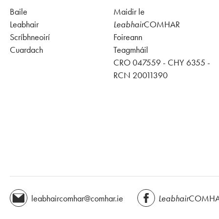
Baile
Maidir le
Leabhair
Leabhair
COMHAR
Scríbhneoirí
Foireann
Cuardach
Teagmháil
CRO 047559 - CHY 6355 -
RCN 20011390
leabhaircomhar@comhar.ie
Leabhair
COMHAR