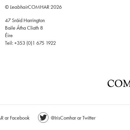
©
Leabhair
COMHAR
2026
47 Sráid Harrington
Baile Átha Cliath 8
Éire
Teil: +353 (0)1 675 1922
 ar Facebook
@IrisComhar ar Twitter