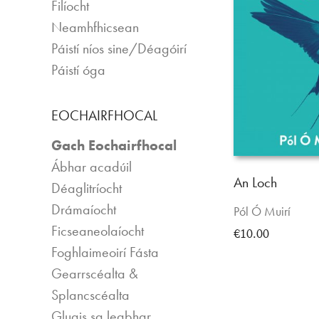
Filíocht
Neamhfhicsean
Páistí níos sine/Déagóirí
Páistí óga
EOCHAIRFHOCAL
Gach Eochairfhocal
Ábhar acadúil
An Loch
Déaglitríocht
Drámaíocht
Pól Ó Muirí
Ficseaneolaíocht
€10.00
Foghlaimeoirí Fásta
Gearrscéalta &
Splancscéalta
Gluais sa leabhar