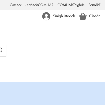
Comhar
Leabhair
COMHAR
COMHAR
Taighde
Portráidí
Sínigh isteach
Ciseán