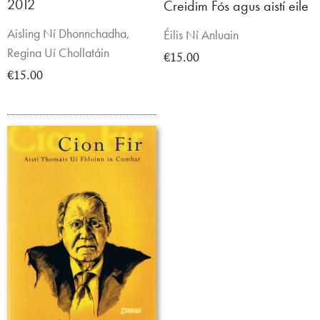
2012
Creidim Fós agus aistí eile
Aisling Ní Dhonnchadha,
Éilis Ní Anluain
Regina Uí Chollatáin
€15.00
€15.00