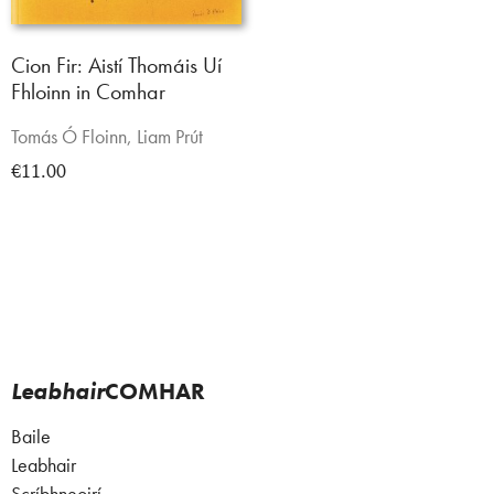
Cion Fir: Aistí Thomáis Uí
Fhloinn in Comhar
Tomás Ó Floinn, Liam Prút
€11.00
Leabhair
COMHAR
Baile
Leabhair
Scríbhneoirí