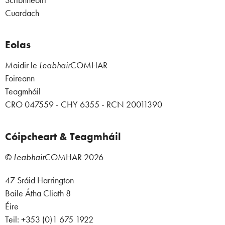
Cuardach
Eolas
Maidir le
Leabhair
COMHAR
Foireann
Teagmháil
CRO 047559 - CHY 6355 - RCN 20011390
Cóipcheart & Teagmháil
©
Leabhair
COMHAR
2026
47 Sráid Harrington
Baile Átha Cliath 8
Éire
Teil: +353 (0)1 675 1922