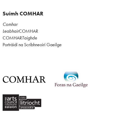
Suímh COMHAR
Comhar
Leabhair
COMHAR
COMHAR
Taighde
Portráidí na Scríbhneoirí Gaeilge