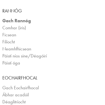
RANNÓG
Gach Rannóg
Comhar (iris)
Ficsean
Filíocht
Neamhfhicsean
Páistí níos sine/Déagóirí
Páistí óga
EOCHAIRFHOCAL
Gach Eochairfhocal
Ábhar acadúil
Déaglitríocht