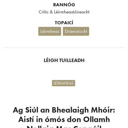
RANNÓG
Critic & Léirmheastóireacht
TOPAICÍ
Léirmheas
Drámaíocht
LÉIGH TUILLEADH
LÉIRMHEAS
Ag Siúl an Bhealaigh Mhóir:
Aistí in ómós don Ollamh