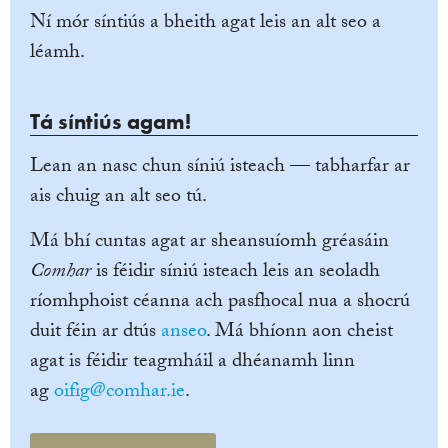
Ní mór síntiús a bheith agat leis an alt seo a
léamh.
Tá síntiús agam!
Lean an nasc chun síniú isteach — tabharfar ar
ais chuig an alt seo tú.
Má bhí cuntas agat ar sheansuíomh gréasáin
Comhar
is féidir síniú isteach leis an seoladh
ríomhphoist céanna ach pasfhocal nua a shocrú
duit féin ar dtús
anseo
. Má bhíonn aon cheist
agat is féidir teagmháil a dhéanamh linn
ag
oifig@comhar.ie
.