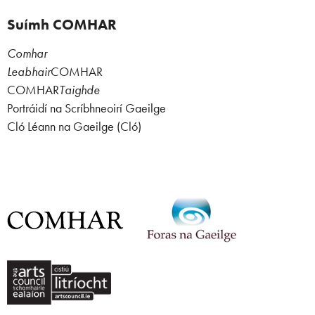
Suímh COMHAR
Comhar
Leabhair
COMHAR
COMHAR
Taighde
Portráidí na Scríbhneoirí Gaeilge
Cló Léann na Gaeilge (Cló)