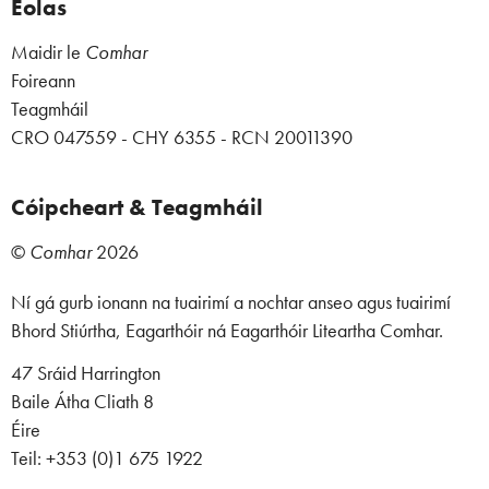
Eolas
Maidir le
Comhar
Foireann
Teagmháil
CRO 047559 - CHY 6355 - RCN 20011390
Cóipcheart & Teagmháil
©
Comhar
2026
Ní gá gurb ionann na tuairimí a nochtar anseo agus tuairimí
Bhord Stiúrtha, Eagarthóir ná Eagarthóir Liteartha Comhar.
47 Sráid Harrington
Baile Átha Cliath 8
Éire
Teil: +353 (0)1 675 1922