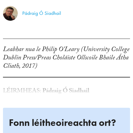
Pádraig Ó Siadhail
Leabhar nua le Philip O’Leary (University College
Dublin Press/Preas Choláiste Ollscoile Bhaile Átha
Cliath, 2017)
LÉIRMHEAS:
Pádraig Ó Siadhail
Fonn léitheoireachta ort?