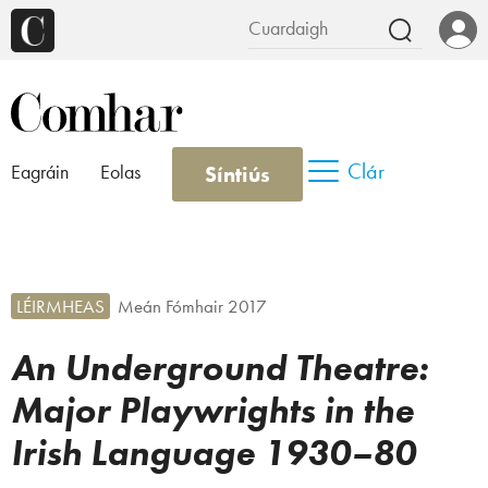
Clár
Síntiús
Eagráin
Eolas
LÉIRMHEAS
Meán Fómhair 2017
An Underground Theatre:
Major Playwrights in the
Irish Language 1930–80