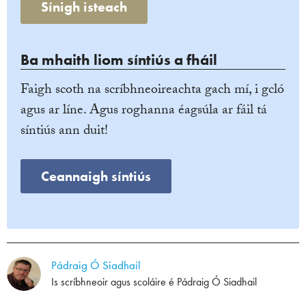
Sínigh isteach
Ba mhaith liom síntiús a fháil
Faigh scoth na scríbhneoireachta gach mí, i gcló
agus ar líne. Agus roghanna éagsúla ar fáil tá
síntiús ann duit!
Ceannaigh síntiús
Pádraig Ó Siadhail
Is scríbhneoir agus scoláire é Pádraig Ó Siadhail