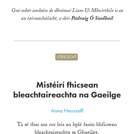
Gné mhór amháin de dhrámaí Liam Uí Mhuirthile is ea
an tairseachúlacht, a deir
Pádraig Ó Siadhail
LITRÍOCHT
Mistéirí fhicsean
bleachtaireachta na Gaeilge
Anna Heussaff
Tá sé thar am cur leis an bplé faoin bhficsean
bleachtaireachta sa Ghaeilge.