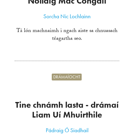
Nollaig Mac Congáil
Sorcha Nic Lochlainn
Tá lón machnaimh i ngach aiste sa chnuasach
téagartha seo.
DRÁMAÍOCHT
Tine chnámh lasta - drámaí
Liam Uí Mhuirthile
Pádraig Ó Siadhail