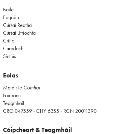
Baile
Eagráin
Cúrsaí Reatha
Cúrsaí Litríochta
Critic
Cuardach
Síntiús
Eolas
Maidir le
Comhar
Foireann
Teagmháil
CRO 047559 - CHY 6355 - RCN 20011390
Cóipcheart & Teagmháil