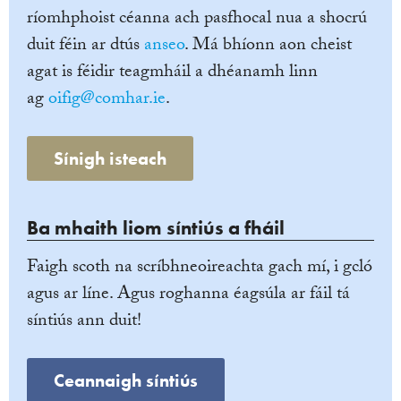
ríomhphoist céanna ach pasfhocal nua a shocrú
duit féin ar dtús
anseo
. Má bhíonn aon cheist
agat is féidir teagmháil a dhéanamh linn
ag
oifig@comhar.ie
.
Sínigh isteach
Ba mhaith liom síntiús a fháil
Faigh scoth na scríbhneoireachta gach mí, i gcló
agus ar líne. Agus roghanna éagsúla ar fáil tá
síntiús ann duit!
Ceannaigh síntiús