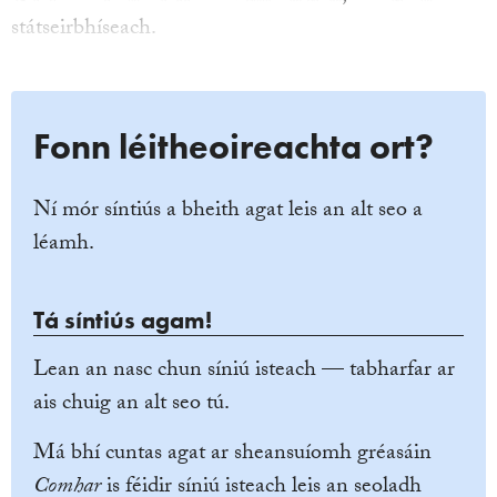
státseirbhíseach.
Fonn léitheoireachta ort?
Ní mór síntiús a bheith agat leis an alt seo a
léamh.
Tá síntiús agam!
Lean an nasc chun síniú isteach — tabharfar ar
ais chuig an alt seo tú.
Má bhí cuntas agat ar sheansuíomh gréasáin
Comhar
is féidir síniú isteach leis an seoladh