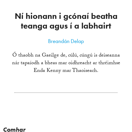
Ní hionann i gcónaí beatha
teanga agus í a labhairt
Breandán Delap
Ó thaobh na Gaeilge de, cúlú, cúngú is deiseanna
nár tapaíodh a bheas mar oidhreacht ar thréimhse
Enda Kenny mar Thaoiseach.
Comhar