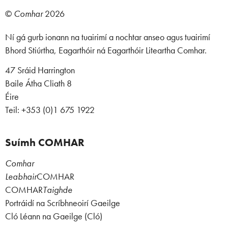
©
Comhar
2026
Ní gá gurb ionann na tuairimí a nochtar anseo agus tuairimí
Bhord Stiúrtha, Eagarthóir ná Eagarthóir Liteartha Comhar.
47 Sráid Harrington
Baile Átha Cliath 8
Éire
Teil: +353 (0)1 675 1922
Suímh COMHAR
Comhar
Leabhair
COMHAR
COMHAR
Taighde
Portráidí na Scríbhneoirí Gaeilge
Cló Léann na Gaeilge (Cló)