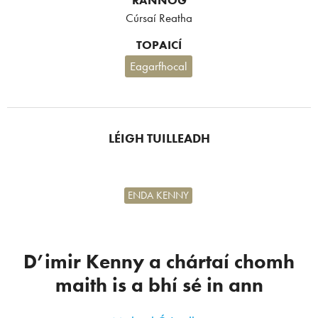
RANNÓG
Cúrsaí Reatha
TOPAICÍ
Eagarfhocal
LÉIGH TUILLEADH
ENDA KENNY
D’imir Kenny a chártaí chomh
maith is a bhí sé in ann