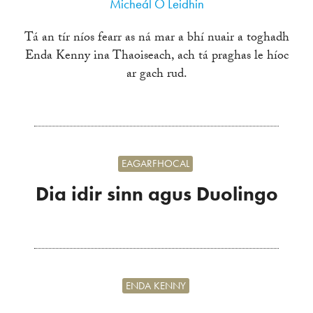
Micheál Ó Leidhin
Tá an tír níos fearr as ná mar a bhí nuair a toghadh
Enda Kenny ina Thaoiseach, ach tá praghas le híoc
ar gach rud.
EAGARFHOCAL
Dia idir sinn agus Duolingo
ENDA KENNY