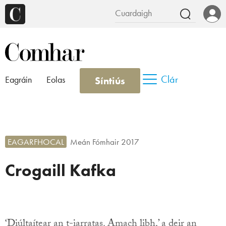
Clár
Síntiús
Eagráin
Eolas
EAGARFHOCAL
Meán Fómhair 2017
Crogaill Kafka
‘Diúltaítear an t-iarratas. Amach libh,’ a deir an