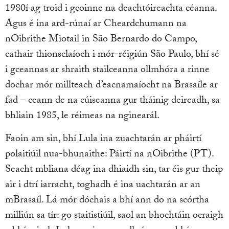
1980í ag troid i gcoinne na deachtóireachta céanna.
Agus é ina ard-rúnaí ar Cheardchumann na
nOibrithe Miotail in São Bernardo do Campo,
cathair thionsclaíoch i mór-réigiún São Paulo, bhí sé
i gceannas ar shraith stailceanna ollmhóra a rinne
dochar mór millteach d’eacnamaíocht na Brasaíle ar
fad – ceann de na cúiseanna gur tháinig deireadh, sa
bhliain 1985, le réimeas na nginearál.
Faoin am sin, bhí Lula ina zuachtarán ar pháirtí
polaitiúil nua-bhunaithe: Páirtí na nOibrithe (PT).
Seacht mbliana déag ina dhiaidh sin, tar éis gur theip
air i dtrí iarracht, toghadh é ina uachtarán ar an
mBrasaíl. Lá mór dóchais a bhí ann do na scórtha
milliún sa tír: go staitistiúil, saol an bhochtáin ocraigh