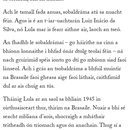
Ach le tamall fada anuas, sobaldráma atá sa nuacht
féin. Agus is é an t-iar-uachtarán Luiz Inácio da
Silva, nó Lula mar is fearr aithne air, laoch an tseó.
An fhadhb le sobaldrámaí – go háirithe na cinn a
bhíonn lonnaithe i bhfad ónár dtolg teolaí féin – ná
nach gcuirimid spéis iontu go dtí go mbíonn siad faoi
lánseol. Ach i gcás an tsobaldráma a bhfuil muintir
na Brasaíle faoi gheasa aige faoi láthair, caithfimid
dul ar ais chuig an tús.
Tháinig Lula ar an saol sa bhliain 1945 in
oirthuaisceart thur, thirim na Brasaíle. Nuair a bhí sé
seacht mbliana d’aois, shocraigh a mháthair
teitheadh ón triomach agus ón anachain. Thug sí a