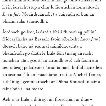
idirnáisiúnta ar aon tuairim faoi go bhfuarthas réidh
léi in iarracht stop a chur le fiosrúchán iomráiteach
Lava Jato
(‘Scairdsciúradh’) a cuireadh ar bun an
bhliain sular táinsíodh í.
Íorónach go leor, is éard a bhí á fhiosrú ag póilíní
feidearálacha na Brasaíle faoin oibríocht
Lava Jato
i
dtosach báire ná scannal caimiléireachta a
bhainfeadh go dlúth le Lula féin (mangaireacht
tionchair atá i gceist, an iarraidh seo) ach faoin am
seo is beag polaiteoir náisiúnta nach bhfuil luaite leis
an scannal. Tá an t-uachtarán reatha Michel Temer,
a tháinig i gcomharbacht ar Dilma Rousseff nuair a
táinsíodh í, ina measc.
Ach is ar Lula a dhírigh an fiosrúchán ar dtús –