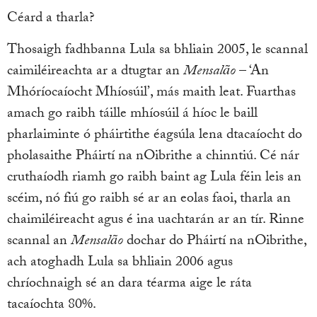
Céard a tharla?
Thosaigh fadhbanna Lula sa bhliain 2005, le scannal
caimiléireachta ar a dtugtar an
Mensalão
– ‘An
Mhóríocaíocht Mhíosúil’, más maith leat. Fuarthas
amach go raibh táille mhíosúil á híoc le baill
pharlaiminte ó pháirtithe éagsúla lena dtacaíocht do
pholasaithe Pháirtí na nOibrithe a chinntiú. Cé nár
cruthaíodh riamh go raibh baint ag Lula féin leis an
scéim, nó fiú go raibh sé ar an eolas faoi, tharla an
chaimiléireacht agus é ina uachtarán ar an tír. Rinne
scannal an
Mensalão
dochar do Pháirtí na nOibrithe,
ach atoghadh Lula sa bhliain 2006 agus
chríochnaigh sé an dara téarma aige le ráta
tacaíochta 80%.