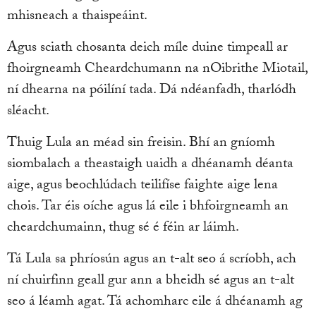
mhisneach a thaispeáint.
Agus sciath chosanta deich míle duine timpeall ar
fhoirgneamh Cheardchumann na nOibrithe Miotail,
ní dhearna na póilíní tada. Dá ndéanfadh, tharlódh
sléacht.
Thuig Lula an méad sin freisin. Bhí an gníomh
siombalach a theastaigh uaidh a dhéanamh déanta
aige, agus beochlúdach teilifíse faighte aige lena
chois. Tar éis oíche agus lá eile i bhfoirgneamh an
cheardchumainn, thug sé é féin ar láimh.
Tá Lula sa phríosún agus an t-alt seo á scríobh, ach
ní chuirfinn geall gur ann a bheidh sé agus an t-alt
seo á léamh agat. Tá achomharc eile á dhéanamh ag