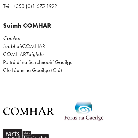
Teil: +353 (0)1 675 1922
Suímh COMHAR
Comhar
Leabhair
COMHAR
COMHAR
Taighde
Portráidí na Scríbhneoirí Gaeilge
Cló Léann na Gaeilge (Cló)