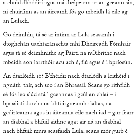
a chuid dlíodóirí agus má theipeann ar an gceann sin,
ní chuirfinn as an áireamh fós go mbeidh lá eile ag
an Lulach.
Go deimhin, tá sé ar intinn ar Lula seasamh i
dtoghchán uachtaránachta mhí Dheireadh Fómhair
agus tá sé deimhnithe ag Páirtí na nOibrithe nach
mbeidh aon iarrthóir acu ach é, fiú agus é i bpríosún.
An dtarlóidh sé? B’fhéidir nach dtarlódh a leithéid i
ngnáth-thír, ach seo í an Bhrasaíl. Seans go rithfidh
sé fós leo siúd atá i gceannas i gcúl an chlaí – i
bpasáistí dorcha na bhfoirgneamh rialtas, na
gcúirteanna agus in áiteanna eile nach iad – gur fearr
an diabhal a bhfuil aithne agat air ná an diabhal
nach bhfuil: mura seasfaidh Lula, seans mór gurb é