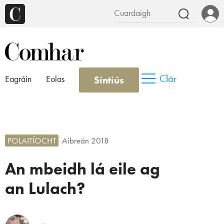
Clár
Síntiús
Eagráin
Eolas
POLAITÍOCHT
Aibreán 2018
An mbeidh lá eile ag
an Lulach?