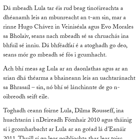
Dá mbeadh Lula tar éis rud beag tincéireachta a
dhéanamh leis an mbunreacht an t-am sin, mar a
rinne Hugo Chávez in Veiniséala agus Evo Morales
sa Bholaiv, seans nach mbeadh sé sa chruachás ina
bhfuil sé inniu. Dá bhféadfaí é a atoghadh go deo,
seans mór go mbeadh sé fós i gcumhacht.
Ach bhí meas ag Lula ar an daonlathas agus ar an
srian dhá théarma a bhaineann leis an uachtaránacht
sa Bhrasaíl – sin, nó bhí sé lánchinnte de go n-
oibreodh seift eile.
Toghadh ceann foirne Lula, Dilma Rousseff, ina
huachtarán i nDeireadh Fómhair 2010 agus tháinig
sí i gcomharbacht ar Lula ar an gcéad lá d’Eanáir