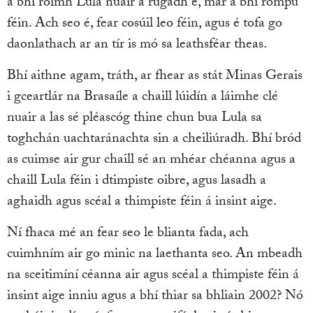
a bhí roimh Lula nuair a rugadh é, mar a bhí rompu
féin. Ach seo é, fear cosúil leo féin, agus é tofa go
daonlathach ar an tír is mó sa leathsféar theas.
Bhí aithne agam, tráth, ar fhear as stát Minas Gerais
i gceartlár na Brasaíle a chaill lúidín a láimhe clé
nuair a las sé pléascóg thine chun bua Lula sa
toghchán uachtaránachta sin a cheiliúradh. Bhí bród
as cuimse air gur chaill sé an mhéar chéanna agus a
chaill Lula féin i dtimpiste oibre, agus lasadh a
aghaidh agus scéal a thimpiste féin á insint aige.
Ní fhaca mé an fear seo le blianta fada, ach
cuimhním air go minic na laethanta seo. An mbeadh
na sceitimíní céanna air agus scéal a thimpiste féin á
insint aige inniu agus a bhí thiar sa bhliain 2002? Nó