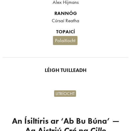
Alex Hijmans
RANNÓG
Cúrsaí Reatha
TOPAICÍ
Polaitíocht
LÉIGH TUILLEADH
LITRÍOCHT
An Ísiltíris ar ‘Ab Bu Búna’ —
Ag Aistriú
Cré na Cille