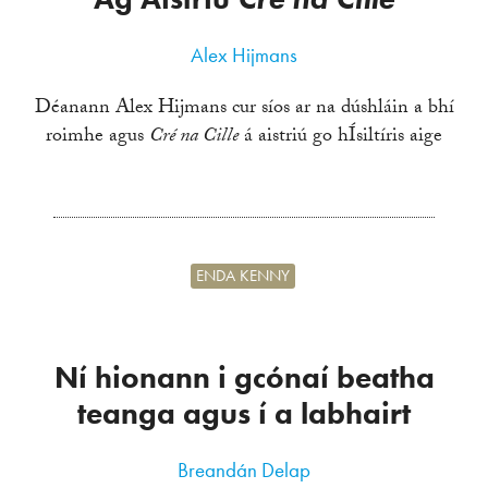
Alex Hijmans
Déanann Alex Hijmans cur síos ar na dúshláin a bhí
roimhe agus
Cré na Cille
á aistriú go hÍsiltíris aige
ENDA KENNY
Ní hionann i gcónaí beatha
teanga agus í a labhairt
Breandán Delap