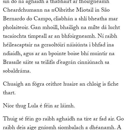
sin dó ná aghaidh a thabhairt ar fhoirgneamh
Cheardchumann na nOibrithe Miotail in São
Bernardo do Campo, cliabhán a shlí bheatha mar
pholaiteoir. Gan mhoill, bhailigh na mílte dá lucht
tacaíochta timpeall ar an bhfoirgneamh. Ní raibh
héileacaptair na gcraoltóirí náisiúnta i bhfad ina
ndiaidh, agus ar an bpointe boise bhí muintir na
Brasaíle sáite sa teilifís d’eagrán cinniúnach sa
sobaldráma.
Chuaigh an fógra ceithre huaire an chloig is fiche
thart.
Níor thug Lula é féin ar láimh.
Thuig sé féin go raibh aghaidh na tíre ar fad air. Go
raibh deis aige gníomh siombalach a dhéanamh. A