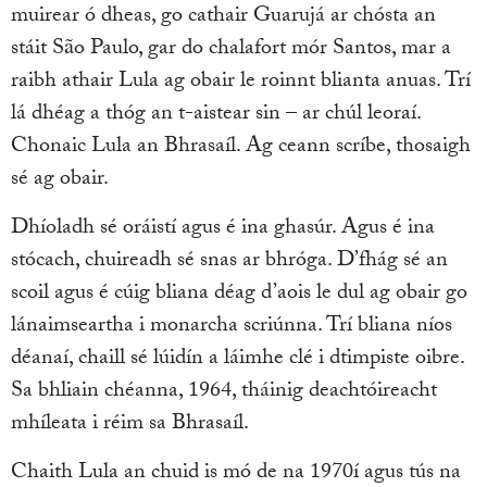
muirear ó dheas, go cathair Guarujá ar chósta an
stáit São Paulo, gar do chalafort mór Santos, mar a
raibh athair Lula ag obair le roinnt blianta anuas. Trí
lá dhéag a thóg an t-aistear sin – ar chúl leoraí.
Chonaic Lula an Bhrasaíl. Ag ceann scríbe, thosaigh
sé ag obair.
Dhíoladh sé oráistí agus é ina ghasúr. Agus é ina
stócach, chuireadh sé snas ar bhróga. D’fhág sé an
scoil agus é cúig bliana déag d’aois le dul ag obair go
lánaimseartha i monarcha scriúnna. Trí bliana níos
déanaí, chaill sé lúidín a láimhe clé i dtimpiste oibre.
Sa bhliain chéanna, 1964, tháinig deachtóireacht
mhíleata i réim sa Bhrasaíl.
Chaith Lula an chuid is mó de na 1970í agus tús na