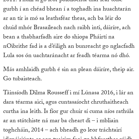
2011. Thuill sí go leor poiblíochta thar lear toisc
gurbh í an chéad bhean í a toghadh ina huachtarán
ar an tír is mó sa leathsféar theas, ach ba léir do
chuid mhór Brasaíleach nach raibh inti, dáiríre, ach
bean a thabharfadh aire do shiopa Pháirtí na
nOibrithe fad is a d’éiligh an bunreacht go nglacfadh
Lula sos ón uachtaránacht ar feadh téarma nó dhó.
Más amhlaidh gurbh é sin an plean dáiríre, theip air.
Go tubaisteach.
Táinsíodh Dilma Rousseff i mí Lúnasa 2016, i lár an
dara téarma aici, agus cuntasaíocht chruthaitheach
curtha ina leith. Is fíor gur chuir sí cuma níos rathúla
ar an státchiste ná mar ba cheart di – i mbliain
toghcháin, 2014 – ach bheadh go leor tráchtairí