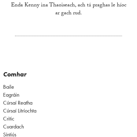
Enda Kenny ina Thaoiseach, ach tá praghas le híoc
ar gach rud.
Comhar
Baile
Eagráin
Cúrsaí Reatha
Cúrsaí Litríochta
Critic
Cuardach
Síntiús