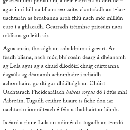
géarleanúint pholaitiúil, a deir Páirtí na nOibrithe –
agus i mí Iúil na bliana seo caite, ciontaíodh an t-iar-
uachtarán as breabanna arbh fhiú nach mór milliún
euro í a ghlacadh. Gearradh tréimhse príosúin naoi
mbliana go leith air.
Agus ansin, thosaigh an sobaldráma i gceart. Ar
feadh bliana, nach mór, bhí cosán dearg á dhéanamh
ag Lula agus ag a chuid dlíodóirí chuig cúirteanna
éagsúla ag déanamh achomhairc i ndiaidh
achomhairc, go dtí gur dhiúltaigh an Chúirt
Uachtarach Fheidearálach
habeas corpus
dó i dtús mhí
Aibreáin. Tugadh ceithre huaire is fiche don iar-
uachtarán iomráiteach é féin a thabhairt ar láimh.
Is éard a rinne Lula an nóiméad a tugadh an t-ordú