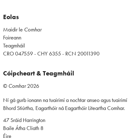
Eolas
Maidir le
Comhar
Foireann
Teagmháil
CRO 047559 - CHY 6355 - RCN 20011390
Cóipcheart & Teagmháil
©
Comhar
2026
Ní gá gurb ionann na tuairimí a nochtar anseo agus tuairimí
Bhord Stiúrtha, Eagarthóir ná Eagarthóir Liteartha Comhar.
47 Sráid Harrington
Baile Átha Cliath 8
Éire