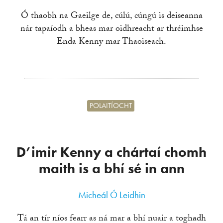
Ó thaobh na Gaeilge de, cúlú, cúngú is deiseanna
nár tapaíodh a bheas mar oidhreacht ar thréimhse
Enda Kenny mar Thaoiseach.
POLAITÍOCHT
D’imir Kenny a chártaí chomh
maith is a bhí sé in ann
Micheál Ó Leidhin
Tá an tír níos fearr as ná mar a bhí nuair a toghadh