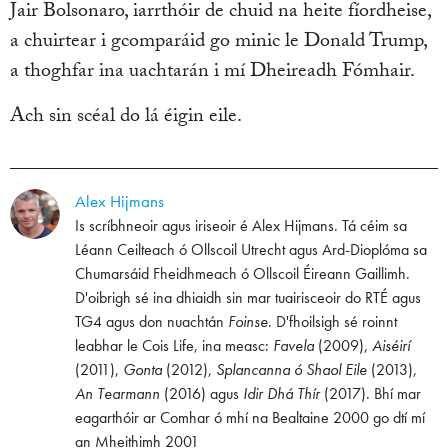
Jair Bolsonaro, iarrthóir de chuid na heite fíordheise,
a chuirtear i gcomparáid go minic le Donald Trump,
a thoghfar ina uachtarán i mí Dheireadh Fómhair.
Ach sin scéal do lá éigin eile.
Alex Hijmans
Is scríbhneoir agus iriseoir é Alex Hijmans. Tá céim sa
Léann Ceilteach ó Ollscoil Utrecht agus Ard-Dioplóma sa
Chumarsáid Fheidhmeach ó Ollscoil Éireann Gaillimh.
D'oibrigh sé ina dhiaidh sin mar tuairisceoir do RTÉ agus
TG4 agus don nuachtán
Foinse
. D'fhoilsigh sé roinnt
leabhar le Cois Life, ina measc:
Favela
(2009),
Aiséirí
(2011),
Gonta
(2012),
Splancanna ó Shaol Eile
(2013),
An Tearmann
(2016) agus
Idir Dhá Thír
(2017). Bhí mar
eagarthóir ar Comhar ó mhí na Bealtaine 2000 go dtí mí
an Mheithimh 2001