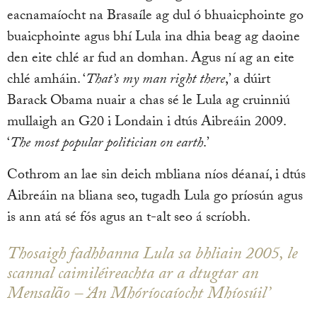
eacnamaíocht na Brasaíle ag dul ó bhuaicphointe go
buaicphointe agus bhí Lula ina dhia beag ag daoine
den eite chlé ar fud an domhan. Agus ní ag an eite
chlé amháin. ‘
That’s my man right there
,’ a dúirt
Barack Obama nuair a chas sé le Lula ag cruinniú
mullaigh an G20 i Londain i dtús Aibreáin 2009.
‘
The most popular politician on earth
.’
Cothrom an lae sin deich mbliana níos déanaí, i dtús
Aibreáin na bliana seo, tugadh Lula go príosún agus
is ann atá sé fós agus an t-alt seo á scríobh.
Thosaigh fadhbanna Lula sa bhliain 2005, le
scannal caimiléireachta ar a dtugtar an
Mensalão – ‘An Mhóríocaíocht Mhíosúil’