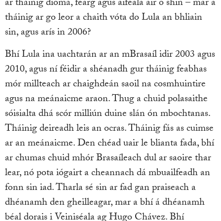
ar tháinig díomá, fearg agus aiféala air ó shin – mar a
tháinig ar go leor a chaith vóta do Lula an bhliain
sin, agus arís in 2006?
Bhí Lula ina uachtarán ar an mBrasaíl idir 2003 agus
2010, agus ní féidir a shéanadh gur tháinig feabhas
mór millteach ar chaighdeán saoil na cosmhuintire
agus na meánaicme araon. Thug a chuid polasaithe
sóisialta dhá scór milliún duine slán ón mbochtanas.
Tháinig deireadh leis an ocras. Tháinig fás as cuimse
ar an meánaicme. Den chéad uair le blianta fada, bhí
ar chumas chuid mhór Brasaíleach dul ar saoire thar
lear, nó pota iógairt a cheannach dá mbuailfeadh an
fonn sin iad. Tharla sé sin ar fad gan praiseach a
dhéanamh den gheilleagar, mar a bhí á dhéanamh
béal dorais i Veiniséala ag Hugo Chávez. Bhí