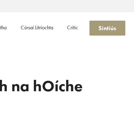
Síntiús
atha
Cúrsaí Litríochta
Critic
h na hOíche