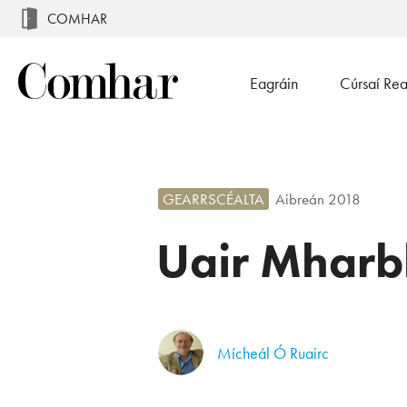
COMHAR
Eagráin
Cúrsaí Re
GEARRSCÉALTA
Aibreán 2018
Uair Mharb
Mícheál Ó Ruairc