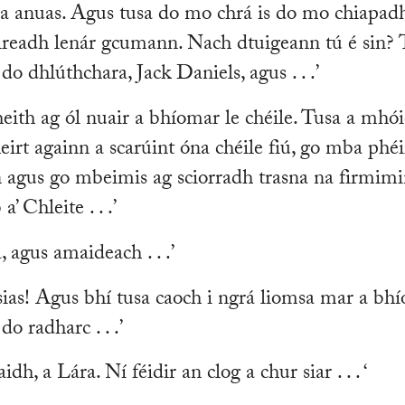
na anuas. Agus tusa do mo chrá is do mo chiapad
ireadh lenár gcumann. Nach dtuigeann tú é sin?
 do dhlúthchara, Jack Daniels, agus . . .’
 bheith ag ól nuair a bhíomar le chéile. Tusa a mhó
irt againn a scarúint óna chéile fiú, go mba phéi
nn agus go mbeimis ag sciorradh trasna na firmimi
’ Chleite . . .’
a, agus amaideach . . .’
insias! Agus bhí tusa caoch i ngrá liomsa mar a bhí
do radharc . . .’
idh, a Lára. Ní féidir an clog a chur siar . . . ‘