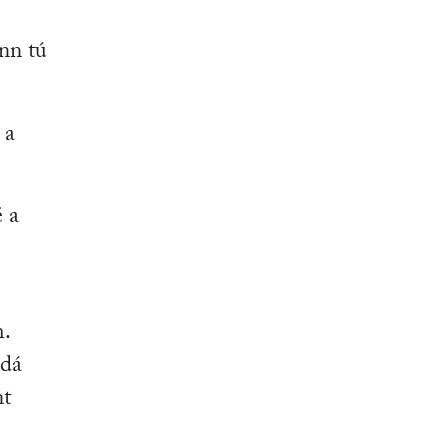
ann tú
 a
é a
.
 dá
nt