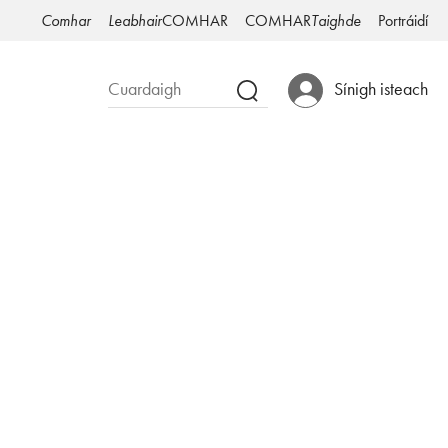
Comhar
Leabhair
COMHAR
COMHAR
Taighde
Portráidí
Sínigh isteach