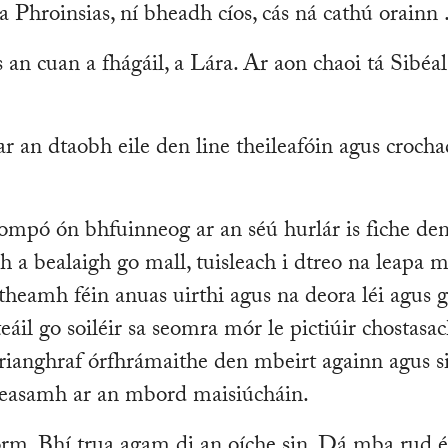
a Phroinsias, ní bheadh cíos, cás ná cathú orainn . .
 éis an cuan a fhágáil, a Lára. Ar aon chaoi tá Sibéa
ar an dtaobh eile den line theileafóin agus croch
 iompó ón bhfuinneog ar an séú hurlár is fiche de
a bealaigh go mall, tuisleach i dtreo na leapa m
itheamh féin anuas uirthi agus na deora léi agus 
teáil go soiléir sa seomra mór le pictiúir chostasa
 grianghraf órfhrámaithe den mbeirt againn agus s
heasamh ar an mbord maisiúcháin.
orm. Bhí trua agam di an oíche sin. Dá mba rud é