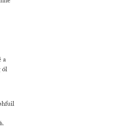
inne
é a
 ól
e
bhfuil
%.