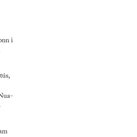
onn i
s
tús,
 Nua-
o
gam