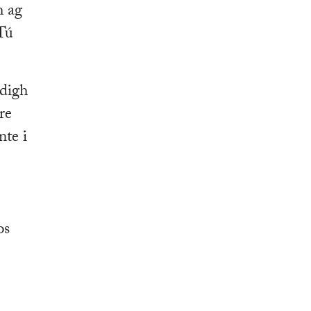
h ag
 Tú
idigh
re
nte i
os