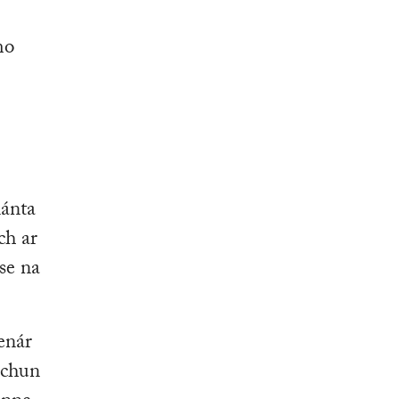
mo
lánta
ch ar
se na
enár
 chun