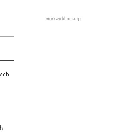
markwickham.org
each
.
dh