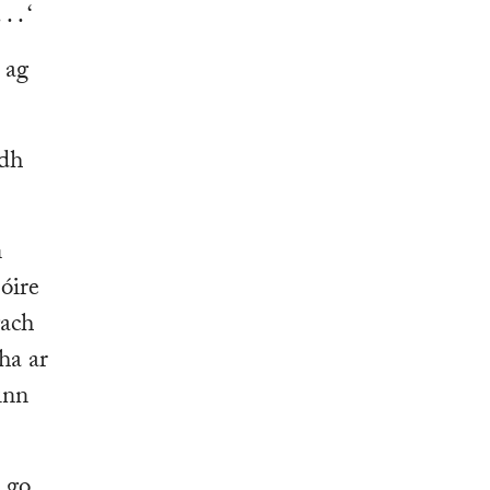
 . ‘
l ag
adh
n
óire
gach
cha ar
inn
 go