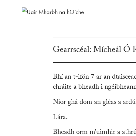
Gearrscéal: Mícheál Ó 
Bhí an t-ifón 7 ar an dtaiscea
chráite a bheadh i ngéibheann 
Níor ghá dom an gléas a ardú 
Lára.
Bheadh orm m’uimhir a athrú 