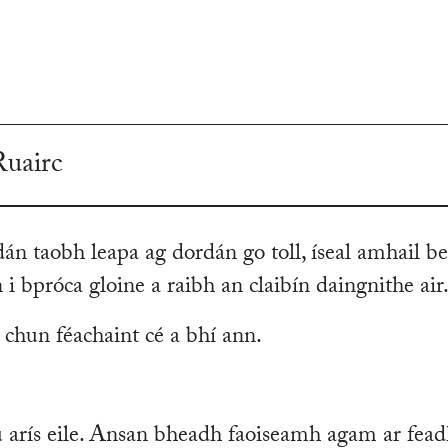
Ruairc
dán taobh leapa ag dordán go toll, íseal amhail b
i bpróca gloine a raibh an claibín daingnithe air
chun féachaint cé a bhí ann.
arís eile. Ansan bheadh faoiseamh agam ar fea