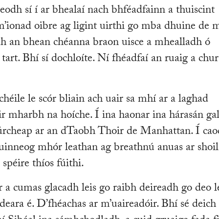
eodh sí í ar bhealaí nach bhféadfainn a thuiscint
m’ionad oibre ag ligint uirthi go mba dhuine de 
adh an bhean chéanna braon uisce a mhealladh ó
tart. Bhí sí dochloíte. Ní fhéadfaí an ruaig a chur
héile le scór bliain ach uair sa mhí ar a laghad
air mharbh na hoíche. Í ina haonar ina hárasán ga
 túrcheap ar an dTaobh Thoir de Manhattan. Í cao
uinneog mhór leathan ag breathnú anuas ar shoil
spéire thíos fúithi.
r a cumas glacadh leis go raibh deireadh go deo l
deara é. D’fhéachas ar m’uaireadóir. Bhí sé deich