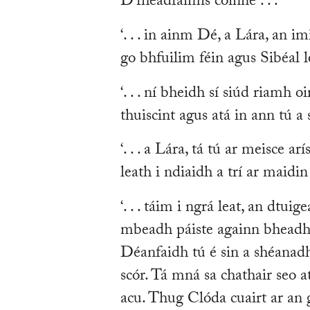
D’fhéadfaimis coinne . . .’
‘. . . in ainm Dé, a Lára, an 
go bhfuilim féin agus Sibéal le 
‘. . . ní bheidh sí siúd riamh 
thuiscint agus atá in ann tú a 
‘. . . a Lára, tá tú ar meisce 
leath i ndiaidh a trí ar maidin a
‘. . . táim i ngrá leat, an dtu
mbeadh páiste againn bheadh 
Déanfaidh tú é sin a shéanadh 
scór. Tá mná sa chathair seo a
acu. Thug Clóda cuairt ar an g