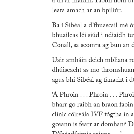
a trí ar maidin. Taobh liom b
leata amach ar an bpiliúr.
Ba í Sibéal a d’fhuascail mé 
bhuaileas léi siúd i ndiaidh 
Conall, sa seomra ag bun an d
Uair amháin deich mbliana roi
dhúiseacht as mo thromshuan. 
agus bhí Sibéal ag fanacht i 
‘A Phroin . . . Phroin . . . Phr
bharr go raibh an braon faoin b
clinic cóireála IVF tógtha in 
gceann is fearr ar domhan? De