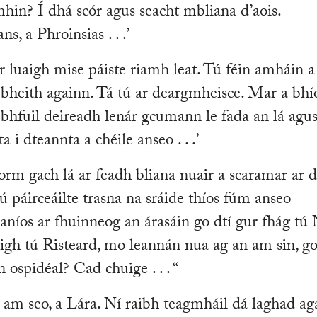
hin? Í dhá scór agus seacht mbliana d’aois.
s, a Phroinsias . . .’
íor luaigh mise páiste riamh leat. Tú féin amháin a
a bheith againn. Tá tú ar deargmheisce. Mar a bhí
bhfuil deireadh lenár gcumann le fada an lá agu
 i dteannta a chéile anseo . . .’
ú orm gach lá ar feadh bliana nuair a scaramar ar d
ú páirceáilte trasna na sráide thíos fúm anseo
 aníos ar fhuinneog an árasáin go dtí gur fhág tú
igh tú Risteard, mo leannán nua ag an am sin, g
an ospidéal? Cad chuige . . . “
faoin am seo, a Lára. Ní raibh teagmháil dá laghad a