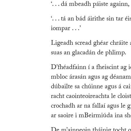
‘. . . dá mbeadh páiste againn, 
‘. . . tá an bád áirithe sin tar
iompar . . .’
Ligeadh scread ghéar chráite 
suas an glacadán de phlimp.
D’fhéadfainn í a fheiscint ag
mbloc árasán agus ag déanamh 
dúbailte sa chúinne agus á ca
racht caointeoireachta le clois
crochadh ar na fallaí agus le
ar saoire i mBeirmiúda ina s
De m’ainneoin tháinig tocht 