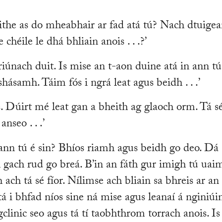
imithe as do mheabhair ar fad atá tú? Nach dtuige
chéile le dhá bhliain anois . . .?’
oiriúnach duit. Is mise an t-aon duine atá in ann tú
shásamh. Táim fós i ngrá leat agus beidh . . .’
arís. Dúirt mé leat gan a bheith ag glaoch orm. Tá s
nseo . . .’
igeann tú é sin? Bhíos riamh agus beidh go deo. Dá
gach rud go breá. B’in an fáth gur imigh tú uaim
ach tá sé fíor. Nílimse ach bliain sa bhreis ar an
tá i bhfad níos sine ná mise agus leanaí á nginiúi
clinic seo agus tá tí taobhthrom torrach anois. Is