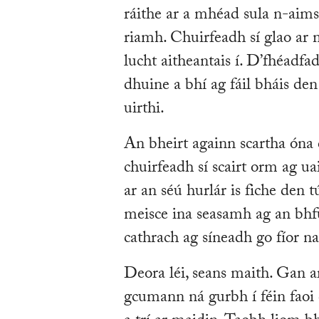
ráithe ar a mhéad sula n-aims
riamh. Chuirfeadh sí glao ar 
lucht aitheantais í. D’fhéadf
dhuine a bhí ag fáil bháis den 
uirthi.
An bheirt againn scartha óna c
chuirfeadh sí scairt orm ag u
ar an séú hurlár is fiche den
meisce ina seasamh ag an bhf
cathrach ag síneadh go fíor na 
Deora léi, seans maith. Gan a
gcumann ná gurbh í féin faoi 