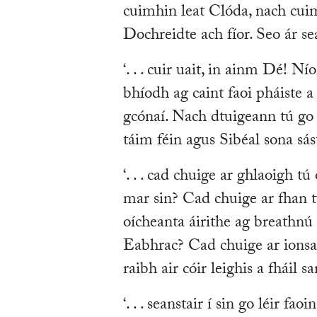
cuimhin leat Clóda, nach cuim
Dochreidte ach fíor. Seo ár sean
‘. . . cuir uait, in ainm Dé! N
bhíodh ag caint faoi pháiste 
gcónaí. Nach dtuigeann tú go 
táim féin agus Sibéal sona sásta
‘. . . cad chuige ar ghlaoigh t
mar sin? Cad chuige ar fhan t
oícheanta áirithe ag breathnú
Eabhrac? Cad chuige ar ionsa
raibh air cóir leighis a fháil s
‘. . . seanstair í sin go léir 