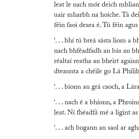
leat le nach mór deich mblia
uair mharbh na hoíche. Tá de
féin faoi deara é. Tú féin agus
‘. . . bhí tú breá sásta liom a
nach bhféadfadh an bás an bhe
réaltaí reatha an bheirt agai
dteannta a chéile go Lá Philib a
‘. . . bíonn an grá caoch, a Lár
‘. . . nach é a bhíonn, a Phro
leat. Ní fhéadfá mé a ligint as 
‘. . . ach bogann an saol ar agha