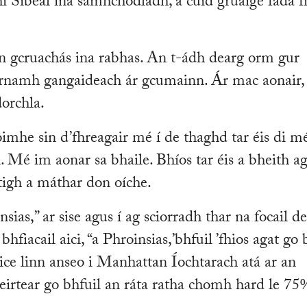
hí Sibéal ina sámhchodladh, a cuid gruaige fada f
ón gcruachás ina rabhas. An t-ádh dearg orm gur
turnamh gangaideach ár gcumainn. Ár mac aonair,
orchla.
mhe sin d’fhreagair mé í de thaghd tar éis di m
Mé im aonar sa bhaile. Bhíos tar éis a bheith ag
dtigh a máthar don oíche.
oinsias,” ar sise agus í ag sciorradh thar na focail d
hfiacail aici, “a Phroinsias,’bhfuil ’fhios agat go 
aice linn anseo i Manhattan Íochtarach atá ar an
irtear go bhfuil an ráta ratha chomh hard le 75