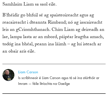
Samhlaím Liam sa saol eile.
B’fhéidir go bhfuil sé ag spaisteoireacht agus ag
reacaireacht i dteannta Rimbaud; nó ag iascaireacht
leis an gCriomhthanach. Chím Liam ag deireadh an
lae, lampa lasta ar an mbord, páipéar leagtha amach,
todóg ina bhéal, peann ina láimh – ag luí isteach ar
an obair arís eile.
Liam Carson
Is scríbhneoir é Liam Carson agus tá sé ina stiúrthóir ar
Imram — féile litríochta na Gaeilge