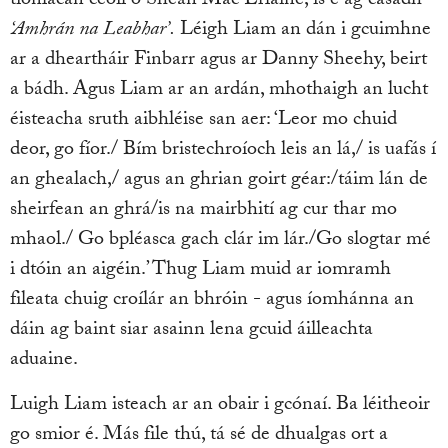
tionlacan ceoil ó Sheán Mac Erlaine, is é ag casadh
‘Amhrán na Leabhar’.
Léigh Liam an dán i gcuimhne
ar a dheartháir Finbarr agus ar Danny Sheehy, beirt
a bádh. Agus Liam ar an ardán, mhothaigh an lucht
éisteacha sruth aibhléise san aer: ‘Leor mo chuid
deor, go fíor./ Bím bristechroíoch leis an lá,/ is uafás í
an ghealach,/ agus an ghrian goirt géar:/táim lán de
sheirfean an ghrá/is na mairbhití ag cur thar mo
mhaol./ Go bpléasca gach clár im lár./Go slogtar mé
i dtóin an aigéin.’ Thug Liam muid ar iomramh
fileata chuig croílár an bhróin - agus íomhánna an
dáin ag baint siar asainn lena gcuid áilleachta
aduaine.
Luigh Liam isteach ar an obair i gcónaí. Ba léitheoir
go smior é. Más file thú, tá sé de dhualgas ort a