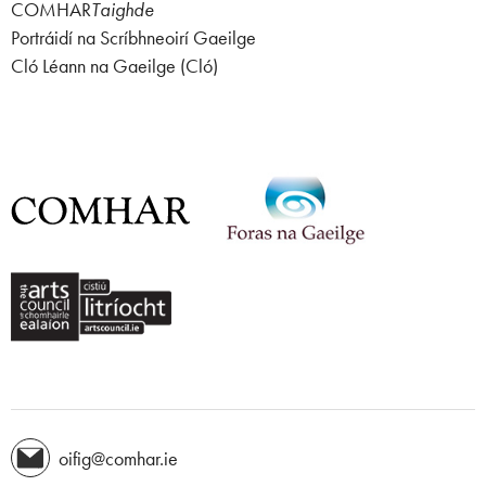
COMHAR
Taighde
Portráidí na Scríbhneoirí Gaeilge
Cló Léann na Gaeilge (Cló)
oifig@comhar.ie