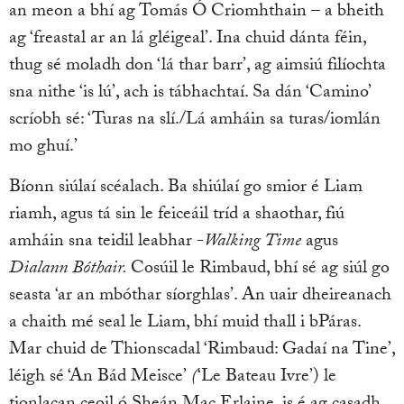
an meon a bhí ag Tomás Ó Criomhthain – a bheith
ag ‘freastal
ar an lá gléigeal’. Ina chuid dánta féin,
thug sé moladh don ‘lá thar barr’, ag aimsiú filíochta
sna nithe ‘is lú’, ach is tábhachtaí. Sa dán ‘Camino’
scríobh sé: ‘Turas na slí./Lá amháin sa turas/iomlán
mo ghuí.’
Bíonn siúlaí scéalach. Ba shiúlaí go smior é Liam
riamh, agus tá sin le feiceáil tríd a shaothar, fiú
amháin sna teidil leabhar -
Walking Time
agus
Dialann Bóthair.
Cosúil le Rimbaud, bhí sé ag siúl go
seasta ‘ar an mbóthar síorghlas’. An uair dheireanach
a chaith mé seal le Liam, bhí muid thall i bPáras.
Mar chuid de Thionscadal ‘Rimbaud: Gadaí na Tine’,
léigh sé ‘An Bád Meisce’
(
‘Le Bateau Ivre’) le