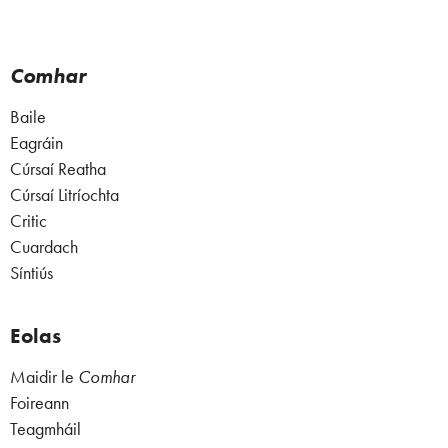
Comhar
Baile
Eagráin
Cúrsaí Reatha
Cúrsaí Litríochta
Critic
Cuardach
Síntiús
Eolas
Maidir le
Comhar
Foireann
Teagmháil