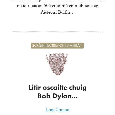
maidir leis an 50ú cruinniú cinn bhliana ag
Aisteoirí Bulfin…
SCRÍBHNEOIREACHT AMHRÁN
Litir oscailte chuig
Bob Dylan...
Liam Carson