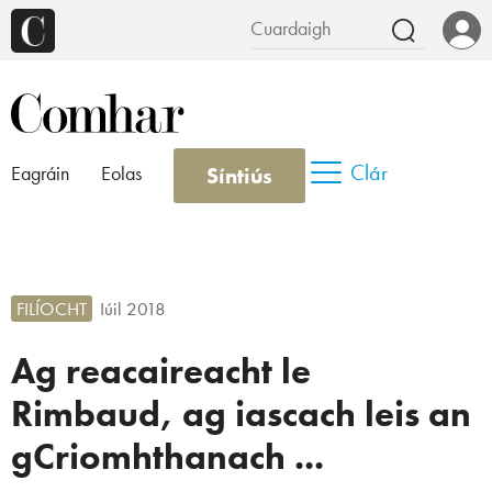
Clár
Síntiús
Eagráin
Eolas
FILÍOCHT
Iúil 2018
Ag reacaireacht le
Rimbaud, ag iascach leis an
gCriomhthanach ...