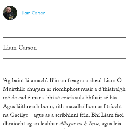
Liam Carson
Liam Carson
‘Ag baint lá amach’. B’in an freagra a sheol Liam Ó
Muirthile chugam ar ríomhphost nuair a d’fhiafraigh
mé de cad é mar a bhí sé coicís sula bhfuair sé bás.
Agus láithreach bonn, rith macallaí liom as litríocht
na Gaeilge - agus as a scríbhinní féin. Bhí Liam faoi
dhraíocht ag an leabhar
Allagar na h-Inise,
agus leis