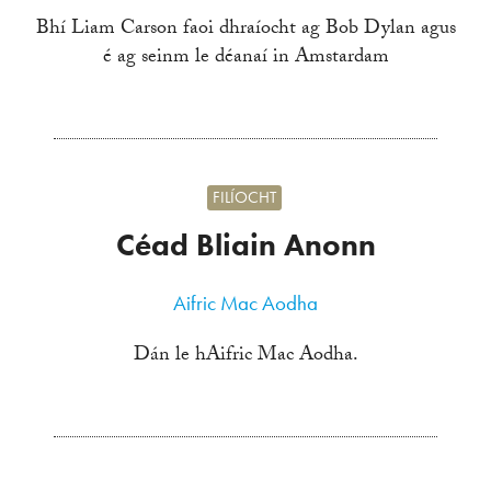
Bhí Liam Carson faoi dhraíocht ag Bob Dylan agus
é ag seinm le déanaí in Amstardam
FILÍOCHT
Céad Bliain Anonn
Aifric Mac Aodha
Dán le hAifric Mac Aodha.