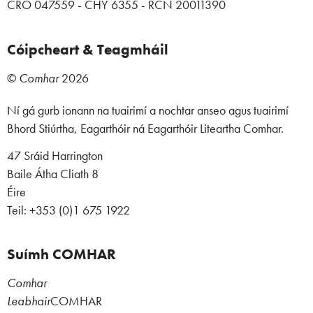
CRO 047559 - CHY 6355 - RCN 20011390
Cóipcheart & Teagmháil
©
Comhar
2026
Ní gá gurb ionann na tuairimí a nochtar anseo agus tuairimí
Bhord Stiúrtha, Eagarthóir ná Eagarthóir Liteartha Comhar.
47 Sráid Harrington
Baile Átha Cliath 8
Éire
Teil: +353 (0)1 675 1922
Suímh COMHAR
Comhar
Leabhair
COMHAR