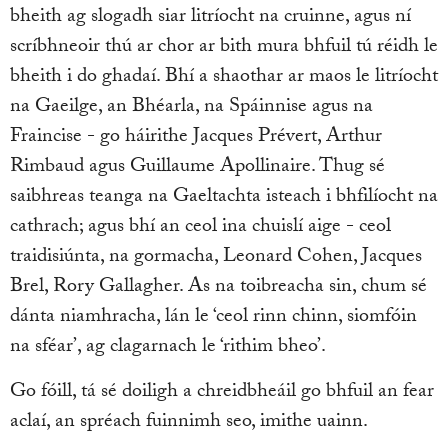
bheith ag slogadh siar litríocht na cruinne, agus ní
scríbhneoir thú ar chor ar bith mura bhfuil tú réidh le
bheith i do ghadaí. Bhí a shaothar ar maos le litríocht
na Gaeilge, an Bhéarla, na Spáinnise agus na
Fraincise - go háirithe Jacques Prévert, Arthur
Rimbaud agus Guillaume Apollinaire. Thug sé
saibhreas teanga na Gaeltachta isteach i bhfilíocht na
cathrach; agus bhí an ceol ina chuislí aige - ceol
traidisiúnta, na gormacha, Leonard Cohen, Jacques
Brel, Rory Gallagher. As na toibreacha sin, chum sé
dánta niamhracha, lán le ‘ceol rinn chinn, siomfóin
na sféar’, ag clagarnach le ‘rithim bheo’.
Go fóill, tá sé doiligh a chreidbheáil go bhfuil an fear
aclaí, an spréach fuinnimh seo, imithe uainn.