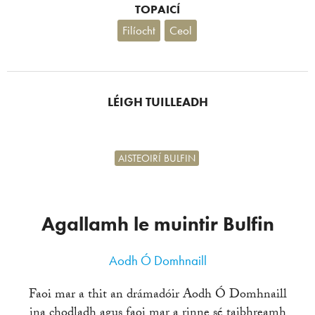
TOPAICÍ
Filíocht
Ceol
LÉIGH TUILLEADH
AISTEOIRÍ BULFIN
Agallamh le muintir Bulfin
Aodh Ó Domhnaill
Faoi mar a thit an drámadóir Aodh Ó Domhnaill
ina chodladh agus faoi mar a rinne sé taibhreamh