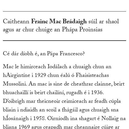
Caitheann
Frainc Mac Brádaigh
súil ar shaol
agus ar chur chuige an Phápa Proinsias
Cé dár díobh é, an
Pápa Francesco?
Mac le himirceach Iodálach a chuaigh chun an
hAirgintíne i 1929 chun éalú ó Fhaisisteachas
Mussolini. An mac is sine de cheathrar clainne, beirt
bhuachaillí is beirt chailíní, rugadh é i 1936.
D’oibrigh mar theicneoir ceimiceach ar feadh cúpla
bliain i ndiaidh an scoil a fhágáil agus chuaigh sna
hÍosánaigh i 1958. Oirníodh ina shagart é Nollaig na
bliana 1969 agus ceapadh mar cheannaire cúige ar