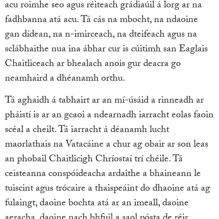
acu roimhe seo agus réiteach grádiaúil á lorg ar na
fadhbanna atá acu. Tá cás na mbocht, na ndaoine
gan dídean, na n-imirceach, na dteifeach agus na
sclábhaithe nua ina ábhar cur is cúitimh san Eaglais
Chaitliceach ar bhealach anois gur deacra go
neamhaird a dhéanamh orthu.
Tá aghaidh á tabhairt ar an mí-úsáid a rinneadh ar
pháistí is ar an gcaoi a ndearnadh iarracht eolas faoin
scéal a cheilt. Tá iarracht á déanamh lucht
maorlathais na Vatacáine a chur ag obair ar son leas
an phobail Chaitlicigh Chríostaí trí chéile. Tá
ceisteanna conspóideacha ardaithe a bhaineann le
tuiscint agus trócaire a thaispeáint do dhaoine atá ag
fulaingt, daoine bochta atá ar an imeall, daoine
aeracha, daoine nach bhfuil a saol pósta de réir