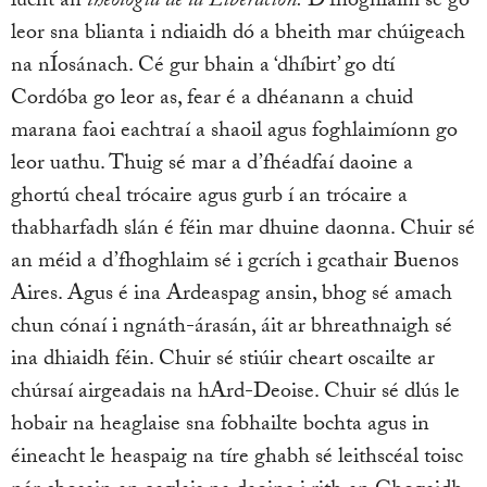
lucht an
theologia de la Liberacion.
D’fhoghlaim sé go
leor sna blianta i ndiaidh dó a bheith mar chúigeach
na nÍosánach. Cé gur bhain a ‘dhíbirt’ go dtí
Cordóba go leor as, fear é a dhéanann a chuid
marana faoi eachtraí a shaoil agus foghlaimíonn go
leor uathu. Thuig sé mar a d’fhéadfaí daoine a
ghortú cheal trócaire agus gurb í an trócaire a
thabharfadh slán é féin mar dhuine daonna. Chuir sé
an méid a d’fhoghlaim sé i gcrích i gcathair Buenos
Aires. Agus é ina Ardeaspag ansin, bhog sé amach
chun cónaí i ngnáth-árasán, áit ar bhreathnaigh sé
ina dhiaidh féin. Chuir sé stiúir cheart oscailte ar
chúrsaí airgeadais na hArd-Deoise. Chuir sé dlús le
hobair na heaglaise sna fobhailte bochta agus in
éineacht le heaspaig na tíre ghabh sé leithscéal toisc