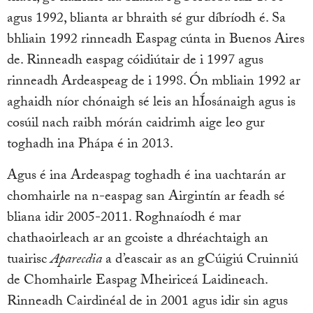
agus 1992, blianta ar bhraith sé gur díbríodh é. Sa
bhliain 1992 rinneadh Easpag cúnta in Buenos Aires
de. Rinneadh easpag cóidiútair de i 1997 agus
rinneadh Ardeaspeag de i 1998. Ón mbliain 1992 ar
aghaidh níor chónaigh sé leis an hÍosánaigh agus is
cosúil nach raibh mórán caidrimh aige leo gur
toghadh ina Phápa é in 2013.
Agus é ina Ardeaspag toghadh é ina uachtarán ar
chomhairle na n-easpag san Airgintín ar feadh sé
bliana idir 2005-2011. Roghnaíodh é mar
chathaoirleach ar an gcoiste a dhréachtaigh an
tuairisc
Aparecdia
a d’eascair as an gCúigiú Cruinniú
de Chomhairle Easpag Mheiriceá Laidineach.
Rinneadh Cairdinéal de in 2001 agus idir sin agus