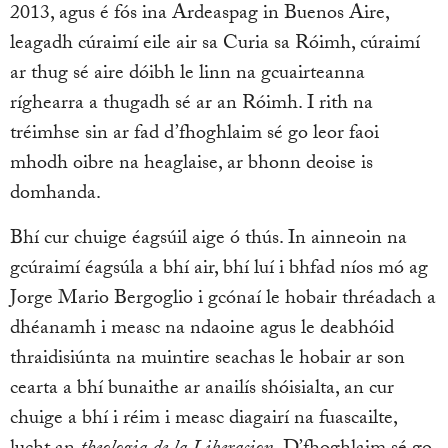
2013, agus é fós ina Ardeaspag in Buenos Aire,
leagadh cúraimí eile air sa Curia sa Róimh, cúraimí
ar thug sé aire dóibh le linn na gcuairteanna
ríghearra a thugadh sé ar an Róimh. I rith na
tréimhse sin ar fad d’fhoghlaim sé go leor faoi
mhodh oibre na heaglaise, ar bhonn deoise is
domhanda.
Bhí cur chuige éagsúil aige ó thús. In ainneoin na
gcúraimí éagsúla a bhí air, bhí luí i bhfad níos mó ag
Jorge Mario Bergoglio i gcónaí le hobair thréadach a
dhéanamh i measc na ndaoine agus le deabhóid
thraidisiúnta na muintire seachas le hobair ar son
cearta a bhí bunaithe ar anailís shóisialta, an cur
chuige a bhí i réim i measc diagairí na fuascailte,