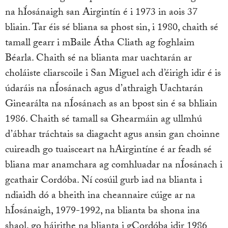
na hÍosánaigh san Airgintín é i 1973 in aois 37
bliain. Tar éis sé bliana sa phost sin, i 1980, chaith sé
tamall gearr i mBaile Átha Cliath ag foghlaim
Béarla. Chaith sé na blianta mar uachtarán ar
choláiste cliarscoile i San Miguel ach d’éirigh idir é is
údaráis na nÍosánach agus d’athraigh Uachtarán
Ginearálta na nÍosánach as an bpost sin é sa bhliain
1986. Chaith sé tamall sa Ghearmáin ag ullmhú
d’ábhar tráchtais sa diagacht agus ansin gan choinne
cuireadh go tuaisceart na hAirgintíne é ar feadh sé
bliana mar anamchara ag comhluadar na nÍosánach i
gcathair Cordóba. Ní cosúil gurb iad na blianta i
ndiaidh dó a bheith ina cheannaire cúige ar na
hÍosánaigh, 1979-1992, na blianta ba shona ina
shaol, go háirithe na blianta i gCordóba idir 1986