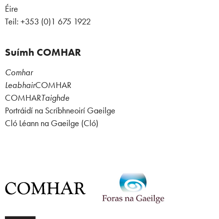
Éire
Teil: +353 (0)1 675 1922
Suímh COMHAR
Comhar
Leabhair
COMHAR
COMHAR
Taighde
Portráidí na Scríbhneoirí Gaeilge
Cló Léann na Gaeilge (Cló)