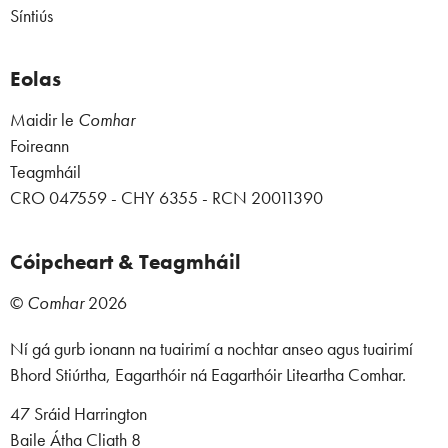
Síntiús
Eolas
Maidir le
Comhar
Foireann
Teagmháil
CRO 047559 - CHY 6355 - RCN 20011390
Cóipcheart & Teagmháil
©
Comhar
2026
Ní gá gurb ionann na tuairimí a nochtar anseo agus tuairimí
Bhord Stiúrtha, Eagarthóir ná Eagarthóir Liteartha Comhar.
47 Sráid Harrington
Baile Átha Cliath 8