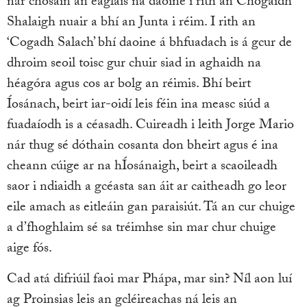
nár chosain an eaglais na daoine i rith an Chogaidh
Shalaigh nuair a bhí an Junta i réim. I rith an
‘Cogadh Salach’ bhí daoine á bhfuadach is á gcur de
dhroim seoil toisc gur chuir siad in aghaidh na
héagóra agus cos ar bolg an réimis. Bhí beirt
Íosánach, beirt iar-oidí leis féin ina measc siúd a
fuadaíodh is a céasadh. Cuireadh i leith Jorge Mario
nár thug sé dóthain cosanta don bheirt agus é ina
cheann cúige ar na hÍosánaigh, beirt a scaoileadh
saor i ndiaidh a gcéasta san áit ar caitheadh go leor
eile amach as eitleáin gan paraisiút. Tá an cur chuige
a d’fhoghlaim sé sa tréimhse sin mar chur chuige
aige fós.
Cad atá difriúil faoi mar Phápa, mar sin? Níl aon luí
ag Proinsias leis an gcléireachas ná leis an