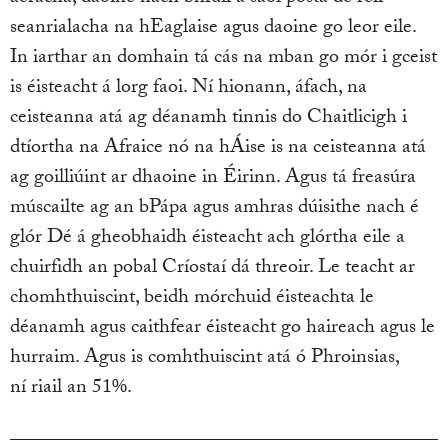
seanrialacha na hEaglaise agus daoine go leor eile.
In iarthar an domhain tá cás na mban go mór i gceist
is éisteacht á lorg faoi. Ní hionann, áfach, na
ceisteanna atá ag déanamh tinnis do Chaitlicigh i
dtíortha na Afraice nó na hÁise is na ceisteanna atá
ag goilliúint ar dhaoine in Éirinn. Agus tá freasúra
múscailte ag an bPápa agus amhras dúisithe nach é
glór Dé á gheobhaidh éisteacht ach glórtha eile a
chuirfidh an pobal Críostaí dá threoir. Le teacht ar
chomhthuiscint, beidh mórchuid éisteachta le
déanamh agus caithfear éisteacht go haireach agus le
hurraim. Agus is comhthuiscint atá ó Phroinsias,
ní riail an 51%.