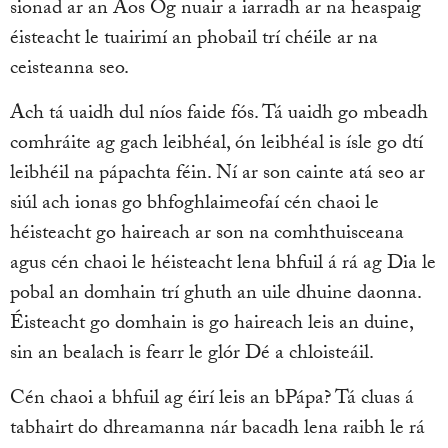
sionad ar an Aos Óg nuair a iarradh ar na heaspaig
éisteacht le tuairimí an phobail trí chéile ar na
ceisteanna seo.
Ach tá uaidh dul níos faide fós. Tá uaidh go mbeadh
comhráite ag gach leibhéal, ón leibhéal is ísle go dtí
leibhéil na pápachta féin. Ní ar son cainte atá seo ar
siúl ach ionas go bhfoghlaimeofaí cén chaoi le
héisteacht go haireach ar son na comhthuisceana
agus cén chaoi le héisteacht lena bhfuil á rá ag Dia le
pobal an domhain trí ghuth an uile dhuine daonna.
Éisteacht go domhain is go haireach leis an duine,
sin an bealach is fearr le glór Dé a chloisteáil.
Cén chaoi a bhfuil ag éirí leis an bPápa? Tá cluas á
tabhairt do dhreamanna nár bacadh lena raibh le rá