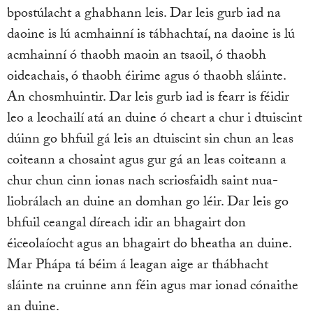
bpostúlacht a ghabhann leis. Dar leis gurb iad na
daoine is lú acmhainní is tábhachtaí, na daoine is lú
acmhainní ó thaobh maoin an tsaoil, ó thaobh
oideachais, ó thaobh éirime agus ó thaobh sláinte.
An chosmhuintir. Dar leis gurb iad is fearr is féidir
leo a leochailí atá an duine ó cheart a chur i dtuiscint
dúinn go bhfuil gá leis an dtuiscint sin chun an leas
coiteann a chosaint agus gur gá an leas coiteann a
chur chun cinn ionas nach scriosfaidh saint nua-
liobrálach an duine an domhan go léir. Dar leis go
bhfuil ceangal díreach idir an bhagairt don
éiceolaíocht agus an bhagairt do bheatha an duine.
Mar Phápa tá béim á leagan aige ar thábhacht
sláinte na cruinne ann féin agus mar ionad cónaithe
an duine.