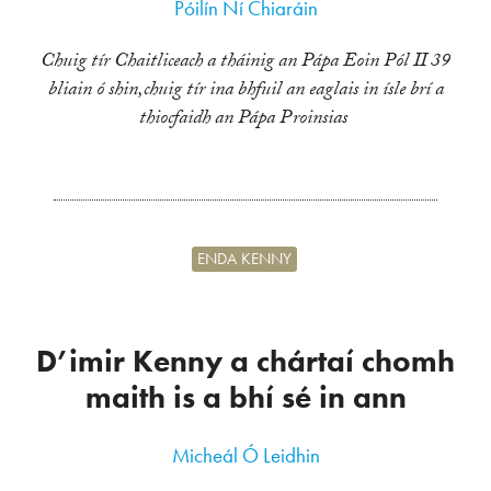
Póilín Ní Chiaráin
Chuig tír Chaitliceach a tháinig an Pápa Eoin Pól II 39
bliain ó shin,chuig tír ina bhfuil an eaglais in ísle brí a
thiocfaidh an Pápa Proinsias
ENDA KENNY
D’imir Kenny a chártaí chomh
maith is a bhí sé in ann
Micheál Ó Leidhin