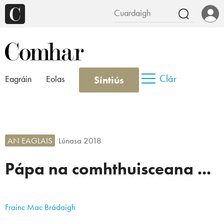
Clár
Síntiús
Eagráin
Eolas
AN EAGLAIS
Lúnasa 2018
Pápa na comhthuisceana ...
Frainc Mac Brádaigh