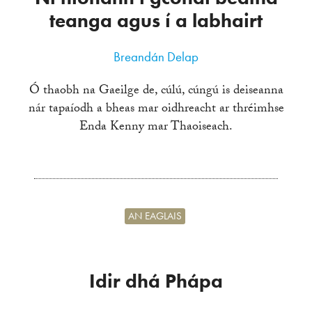
teanga agus í a labhairt
Breandán Delap
Ó thaobh na Gaeilge de, cúlú, cúngú is deiseanna
nár tapaíodh a bheas mar oidhreacht ar thréimhse
Enda Kenny mar Thaoiseach.
AN EAGLAIS
Idir dhá Phápa