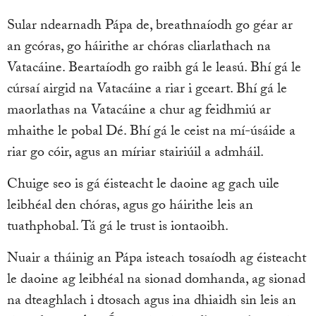
Sular ndearnadh Pápa de, breathnaíodh go géar ar
an gcóras, go háirithe ar chóras cliarlathach na
Vatacáine. Beartaíodh go raibh gá le leasú. Bhí gá le
cúrsaí airgid na Vatacáine a riar i gceart. Bhí gá le
maorlathas na Vatacáine a chur ag feidhmiú ar
mhaithe le pobal Dé. Bhí gá le ceist na mí-úsáide a
riar go cóir, agus an míriar stairiúil a admháil.
Chuige seo is gá éisteacht le daoine ag gach uile
leibhéal den chóras, agus go háirithe leis an
tuathphobal. Tá gá le trust is iontaoibh.
Nuair a tháinig an Pápa isteach tosaíodh ag éisteacht
le daoine ag leibhéal na sionad domhanda, ag sionad
na dteaghlach i dtosach agus ina dhiaidh sin leis an