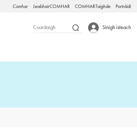
Comhar
Leabhair
COMHAR
COMHAR
Taighde
Portráidí
Sínigh isteach