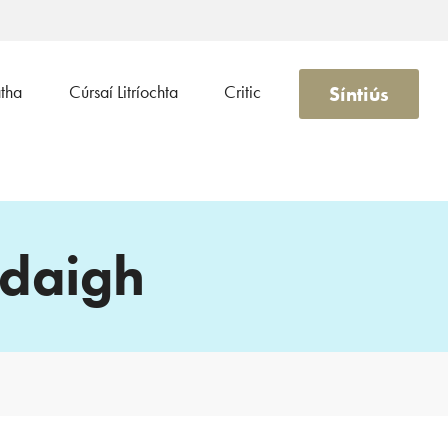
Síntiús
atha
Cúrsaí Litríochta
Critic
ádaigh