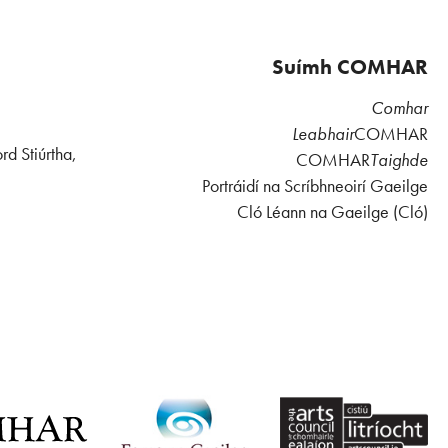
Suímh COMHAR
Comhar
Leabhair
COMHAR
rd Stiúrtha,
COMHAR
Taighde
Portráidí na Scríbhneoirí Gaeilge
Cló Léann na Gaeilge (Cló)