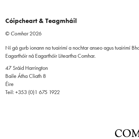
Cóipcheart & Teagmháil
©
Comhar
2026
Ní gá gurb ionann na tuairimí a nochtar anseo agus tuairimí Bho
Eagarthóir ná Eagarthóir Liteartha Comhar.
47 Sráid Harrington
Baile Átha Cliath 8
Éire
Teil: +353 (0)1 675 1922