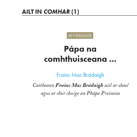
AILT IN
COMHAR
(1)
AN EAGLAIS
Pápa na
comhthuisceana ...
Frainc Mac Brádaigh
Caitheann
Frainc Mac Brádaigh
súil ar shaol
agus ar chur chuige an Phápa Proinsias