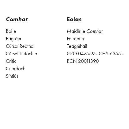
Comhar
Eolas
Baile
Maidir le
Comhar
Eagráin
Foireann
Cúrsaí Reatha
Teagmháil
Cúrsaí Litríochta
CRO 047559 - CHY 6355 -
Critic
RCN 20011390
Cuardach
Síntiús