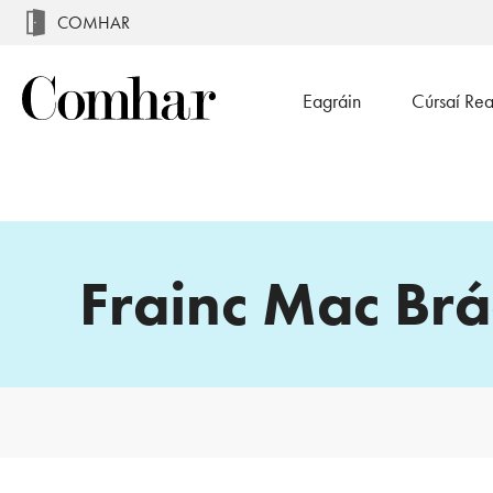
COMHAR
Eagráin
Cúrsaí Re
Frainc Mac Br