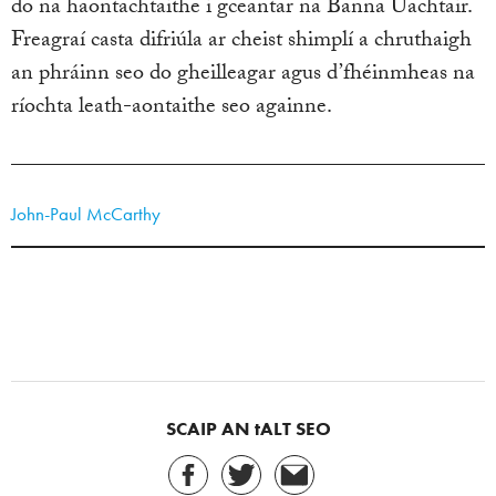
do na haontachtaithe i gceantar na Banna Uachtair.
Freagraí casta difriúla ar cheist shimplí a chruthaigh
an phráinn seo do gheilleagar agus d’fhéinmheas na
ríochta leath-aontaithe seo againne.
John-Paul McCarthy
SCAIP AN tALT SEO