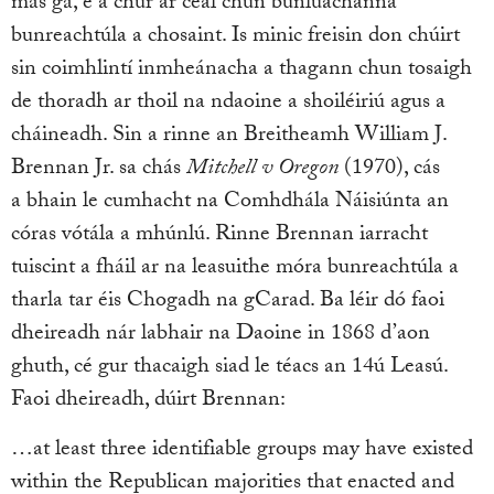
más gá, é a chur ar ceal chun bunluachanna
bunreachtúla a chosaint. Is minic freisin don chúirt
sin coimhlintí inmheánacha a thagann chun tosaigh
de thoradh ar thoil na ndaoine a shoiléiriú agus a
cháineadh. Sin a rinne an Breitheamh William J.
Brennan Jr. sa chás
Mitchell v Oregon
(1970), cás
a bhain le cumhacht na Comhdhála Náisiúnta an
córas vótála a mhúnlú. Rinne Brennan iarracht
tuiscint a fháil ar na leasuithe móra bunreachtúla a
tharla tar éis Chogadh na gCarad. Ba léir dó faoi
dheireadh nár labhair na Daoine in 1868 d’aon
ghuth, cé gur thacaigh siad le téacs an 14ú Leasú.
Faoi dheireadh, dúirt Brennan:
…at least three identifiable groups may have existed
within the Republican majorities that enacted and