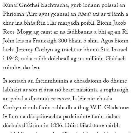
Rúnaí Gnóthaí Eachtracha, gurb ionann polasaí an
Phríomh-Aire agus geansaí an
jihadi
atá ar tí lámh a
chur ina bhás féin i lár margadh poiblí. Bíonn Jacob
Rees-Mogg ag caint ar na fadhbanna a bhí ag an Rí
John leis na Francaigh 800 bliain ó shin. Agus bíonn
lucht Jeremy Corbyn ag trácht ar bhunú Stát Iosrael
i 1948, rud a raibh doicheall ag na milliúin Giúdach
roimhe, dar leo.
Is iontach an fhéinmhuinín a cheadaíonn do dhuine
labhairt ar son rí ársa nó beart náisiúnta a roghnaigh
an pobal a dhamnú
en masse
. Is léir nár chuala
Corbyn riamh faoin rabhadh a thug W.E. Gladstone
le linn na díospóireachta parlaiminte faoin rialtas
dúchais d’Éirinn in 1886. Dúirt Gladstone nárbh