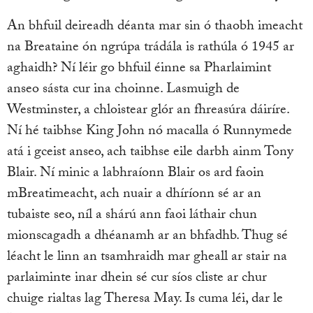
An bhfuil deireadh déanta mar sin ó thaobh imeacht
na Breataine ón ngrúpa trádála is rathúla ó 1945 ar
aghaidh? Ní léir go bhfuil éinne sa Pharlaimint
anseo sásta cur ina choinne. Lasmuigh de
Westminster, a chloistear glór an fhreasúra dáiríre.
Ní hé taibhse King John nó macalla ó Runnymede
atá i gceist anseo, ach taibhse eile darbh ainm Tony
Blair. Ní minic a labhraíonn Blair os ard faoin
mBreatimeacht, ach nuair a dhíríonn sé ar an
tubaiste seo, níl a shárú ann faoi láthair chun
mionscagadh a dhéanamh ar an bhfadhb. Thug sé
léacht le linn an tsamhraidh mar gheall ar stair na
parlaiminte inar dhein sé cur síos cliste ar chur
chuige rialtas lag Theresa May. Is cuma léi, dar le