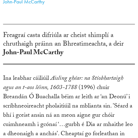
John-Paul McCarthy
Freagraí casta difriúla ar cheist shimplí a
chruthaigh práinn an Bhreatimeachta, a deir
John-Paul McCarthy
Ina leabhar cáiliúil
Aisling ghéar: na Stíobhartaigh
agus an t-aos léinn, 1603-1788
(1996) chuir
Breandán Ó Buachalla béim ar leith ar ‘an Deonú’ i
scríbhneoireacht pholaitiúil na mblianta sin. ’Séard a
bhí i gceist ansin ná an meon aigne gur chóir
cuimhneamh i gcónaí ‘…gurbh é Dia ar mhaithe leo
a dheonaigh a anchás’. Cheaptaí go forleathan in