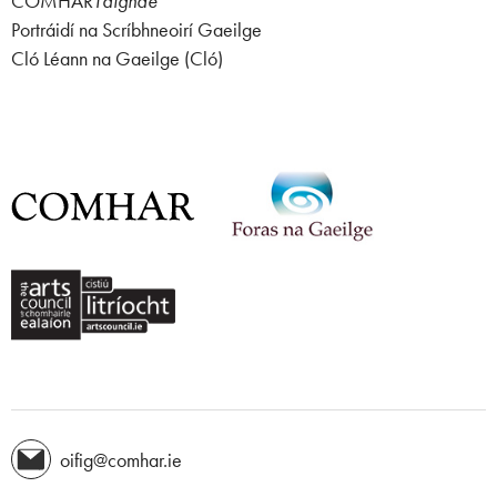
COMHAR
Taighde
Portráidí na Scríbhneoirí Gaeilge
Cló Léann na Gaeilge (Cló)
oifig@comhar.ie