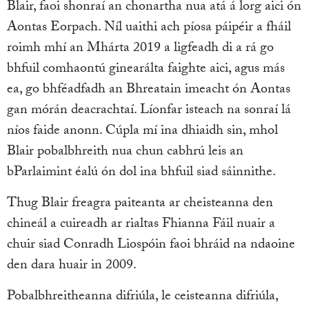
Blair, faoi shonraí an chonartha nua atá á lorg aici ón
Aontas Eorpach. Níl uaithi ach píosa páipéir a fháil
roimh mhí an Mhárta 2019 a ligfeadh di a rá go
bhfuil comhaontú ginearálta faighte aici, agus más
ea, go bhféadfadh an Bhreatain imeacht ón Aontas
gan mórán deacrachtaí. Líonfar isteach na sonraí lá
níos faide anonn. Cúpla mí ina dhiaidh sin, mhol
Blair pobalbhreith nua chun cabhrú leis an
bParlaimint éalú ón dol ina bhfuil siad sáinnithe.
Thug Blair freagra paiteanta ar cheisteanna den
chineál a cuireadh ar rialtas Fhianna Fáil nuair a
chuir siad Conradh Liospóin faoi bhráid na ndaoine
den dara huair in 2009.
Pobalbhreitheanna difriúla, le ceisteanna difriúla,