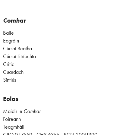
Comhar
Baile
Eagráin
Cúrsaí Reatha
Cúrsaí Litríochta
Critic
Cuardach
Síntiús
Eolas
Maidir le
Comhar
Foireann
Teagmháil
CRO 047559 - CHY 6355 - RCN 20011390