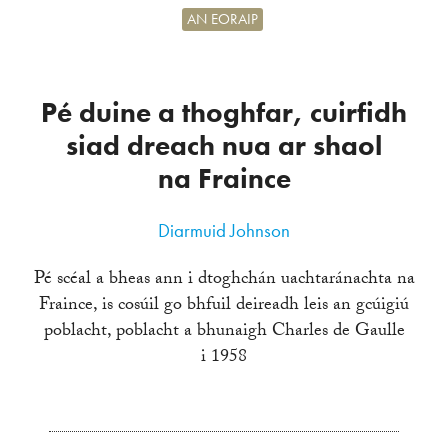
AN EORAIP
Pé duine a thoghfar, cuirfidh
siad dreach nua ar shaol
na Fraince
Diarmuid Johnson
Pé scéal a bheas ann i dtoghchán uachtaránachta na
Fraince, is cosúil go bhfuil deireadh leis an gcúigiú
poblacht, poblacht a bhunaigh Charles de Gaulle
i 1958