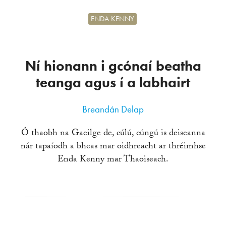
ENDA KENNY
Ní hionann i gcónaí beatha
teanga agus í a labhairt
Breandán Delap
Ó thaobh na Gaeilge de, cúlú, cúngú is deiseanna
nár tapaíodh a bheas mar oidhreacht ar thréimhse
Enda Kenny mar Thaoiseach.