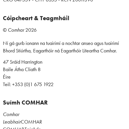
Cóipcheart & Teagmháil
©
Comhar
2026
Ní gá gurb ionann na tuairimí a nochtar anseo agus tuairimí
Bhord Stiúrtha, Eagarthóir ná Eagarthóir Liteartha Comhar.
47 Sráid Harrington
Baile Átha Cliath 8
Éire
Teil: +353 (0)1 675 1922
Suímh COMHAR
Comhar
Leabhair
COMHAR