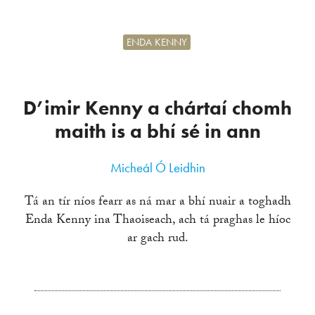
ENDA KENNY
D’imir Kenny a chártaí chomh
maith is a bhí sé in ann
Micheál Ó Leidhin
Tá an tír níos fearr as ná mar a bhí nuair a toghadh
Enda Kenny ina Thaoiseach, ach tá praghas le híoc
ar gach rud.