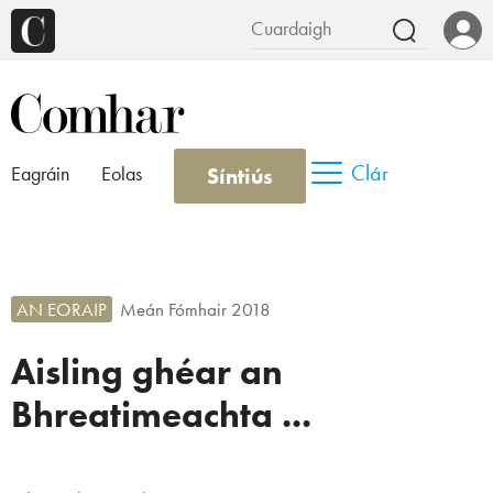
Clár
Síntiús
Eagráin
Eolas
AN EORAIP
Meán Fómhair 2018
Aisling ghéar an
Bhreatimeachta ...