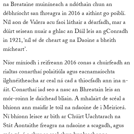
na Breataine muiníneach a ndóthain chun an
débhríocht san fhreagra in 2016 a aithint go poiblí.
Níl aon de Valera acu faoi láthair a déarfadh, mar a
dúirt seisean nuair a ghlac an Dáil leis an gConradh
in 1921, ‘níl sé de cheart ag na Daoine a bheith
mícheart’.
Níor míníodh i reifreann 2016 conas a chuirfeadh an
rialtas conarthaí polaitiúla agus eacnamaíochta
ilghnéitheacha ar ceal ná cad a thiocfadh ann ina n-
áit. Conarthaí iad seo a nasc an Bhreatain leis an
mór-roinn le daichead bliain. A mhalairt de scéal a
bhíonn ann maidir le toil na ndaoine de i Meiriceá.
Ní bhíonn leisce ar bith ar Chúirt Uachtarach na
Stát Aontaithe freagra na ndaoine a scagadh, agus