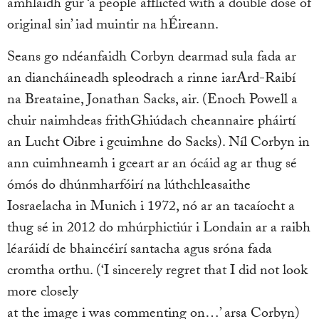
amhlaidh gur ‘a people afflicted with a double dose of
original sin’ iad muintir na hÉireann.
Seans go ndéanfaidh Corbyn dearmad sula fada ar
an diancháineadh spleodrach a rinne iarArd-Raibí
na Breataine, Jonathan Sacks, air. (Enoch Powell a
chuir naimhdeas frithGhiúdach cheannaire pháirtí
an Lucht Oibre i gcuimhne do Sacks). Níl Corbyn in
ann cuimhneamh i gceart ar an ócáid ag ar thug sé
ómós do dhúnmharfóirí na lúthchleasaithe
Iosraelacha in Munich i 1972, nó ar an tacaíocht a
thug sé in 2012 do mhúrphictiúr i Londain ar a raibh
léaráidí de bhaincéirí santacha agus sróna fada
cromtha orthu. (‘I sincerely regret that I did not look
more closely
at the image i was commenting on…’ arsa Corbyn)