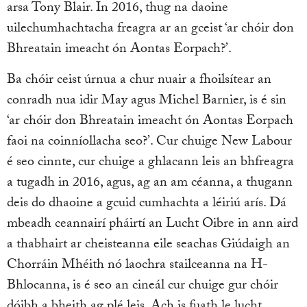
arsa Tony Blair. In 2016, thug na daoine
uilechumhachtacha freagra ar an gceist ‘ar chóir don
Bhreatain imeacht ón Aontas Eorpach?’.
Ba chóir ceist úrnua a chur nuair a fhoilsítear an
conradh nua idir May agus Michel Barnier, is é sin
‘ar chóir don Bhreatain imeacht ón Aontas Eorpach
faoi na coinníollacha seo?’. Cur chuige New Labour
é seo cinnte, cur chuige a ghlacann leis an bhfreagra
a tugadh in 2016, agus, ag an am céanna, a thugann
deis do dhaoine a gcuid cumhachta a léiriú arís. Dá
mbeadh ceannairí pháirtí an Lucht Oibre in ann aird
a thabhairt ar cheisteanna eile seachas Giúdaigh an
Chorráin Mhéith nó laochra stailceanna na H-
Bhlocanna, is é seo an cineál cur chuige gur chóir