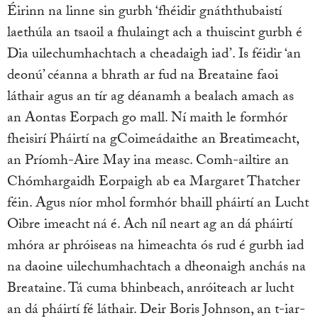
Éirinn na linne sin gurbh ‘fhéidir gnáththubaistí
laethúla an tsaoil a fhulaingt ach a thuiscint gurbh é
Dia uilechumhachtach a cheadaigh iad’. Is féidir ‘an
deonú’ céanna a bhrath ar fud na Breataine faoi
láthair agus an tír ag déanamh a bealach amach as
an Aontas Eorpach go mall. Ní maith le formhór
fheisirí Pháirtí na gCoimeádaithe an Breatimeacht,
an Príomh-Aire May ina measc. Comh-ailtire an
Chómhargaidh Eorpaigh ab ea Margaret Thatcher
féin. Agus níor mhol formhór bhaill pháirtí an Lucht
Oibre imeacht ná é. Ach níl neart ag an dá pháirtí
mhóra ar phróiseas na himeachta ós rud é gurbh iad
na daoine uilechumhachtach a dheonaigh anchás na
Breataine. Tá cuma bhinbeach, anróiteach ar lucht
an dá pháirtí fé láthair. Deir Boris Johnson, an t-iar-