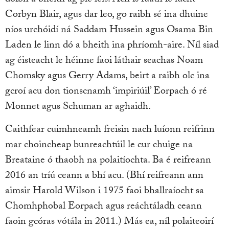
dóibh a bheith ag plé leis. Ach is fuath le lucht
Corbyn Blair, agus dar leo, go raibh sé ina dhuine
níos urchóidí ná Saddam Hussein agus Osama Bin
Laden le linn dó a bheith ina phríomh-aire. Níl siad
ag éisteacht le héinne faoi láthair seachas Noam
Chomsky agus Gerry Adams, beirt a raibh olc ina
gcroí acu don tionscnamh ‘impiriúil’ Eorpach ó ré
Monnet agus Schuman ar aghaidh.
Caithfear cuimhneamh freisin nach luíonn reifrinn
mar choincheap bunreachtúil le cur chuige na
Breataine ó thaobh na polaitíochta. Ba é reifreann
2016 an tríú ceann a bhí acu. (Bhí reifreann ann
aimsir Harold Wilson i 1975 faoi bhallraíocht sa
Chomhphobal Eorpach agus reáchtáladh ceann
faoin gcóras vótála in 2011.) Más ea, níl polaiteoirí