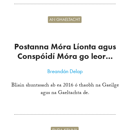
AN GHAELTACHT
Postanna Móra Líonta agus
Conspóidí Móra go leor…
Breandán Delap
Bliain shuntasach ab ea 2016 ó thaobh na Gaeilge
agus na Gaeltachta de.