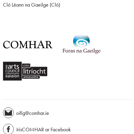
Cló Léann na Gaeilge (Cló)
oifig@comhar.ie
Iris
COMHAR ar Facebook