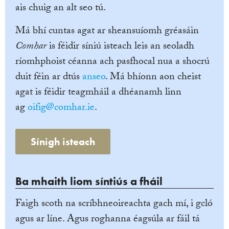
ais chuig an alt seo tú.
Má bhí cuntas agat ar sheansuíomh gréasáin
Comhar
is féidir síniú isteach leis an seoladh
ríomhphoist céanna ach pasfhocal nua a shocrú
duit féin ar dtús
anseo
. Má bhíonn aon cheist
agat is féidir teagmháil a dhéanamh linn
ag
oifig@comhar.ie
.
Sínigh isteach
Ba mhaith liom síntiús a fháil
Faigh scoth na scríbhneoireachta gach mí, i gcló
agus ar líne. Agus roghanna éagsúla ar fáil tá