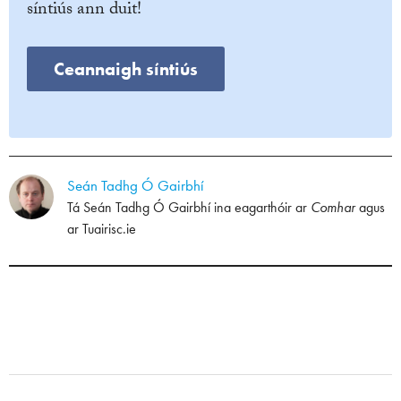
síntiús ann duit!
Ceannaigh síntiús
Seán Tadhg Ó Gairbhí
Tá Seán Tadhg Ó Gairbhí ina eagarthóir ar
Comhar
agus
ar
Tuairisc.ie