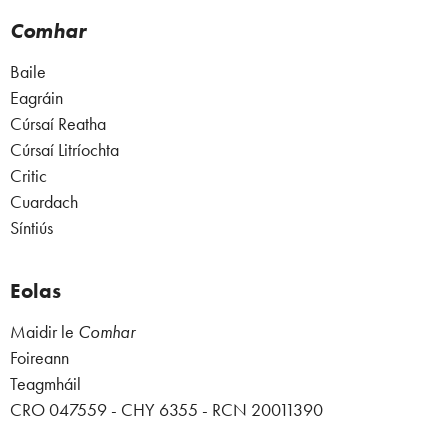
Comhar
Baile
Eagráin
Cúrsaí Reatha
Cúrsaí Litríochta
Critic
Cuardach
Síntiús
Eolas
Maidir le
Comhar
Foireann
Teagmháil
CRO 047559 - CHY 6355 - RCN 20011390