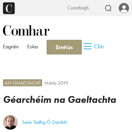
Clár
Síntiús
Eagráin
Eolas
AN GHAELTACHT
Márta 2019
Géarchéim na Gaeltachta
Seán Tadhg Ó Gairbhí