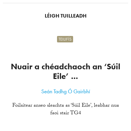
LÉIGH TUILLEADH
TEILIFÍS
Nuair a chéadchaoch an ‘Súil
Eile’ ...
Seán Tadhg Ó Gairbhí
Foilsítear anseo sleachta as ‘Súil Eile’, leabhar nua
faoi stair TG4