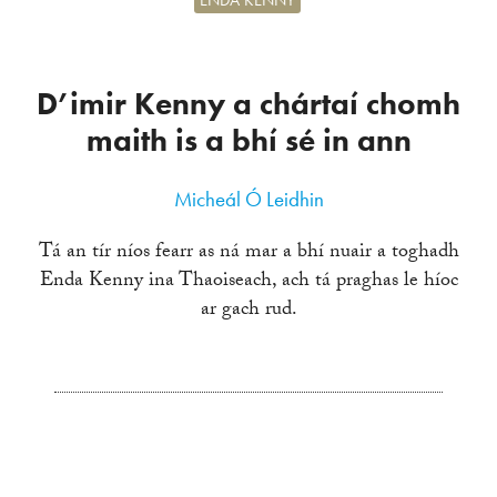
ENDA KENNY
D’imir Kenny a chártaí chomh
maith is a bhí sé in ann
Micheál Ó Leidhin
Tá an tír níos fearr as ná mar a bhí nuair a toghadh
Enda Kenny ina Thaoiseach, ach tá praghas le híoc
ar gach rud.