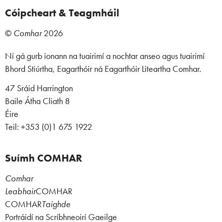
Cóipcheart & Teagmháil
©
Comhar
2026
Ní gá gurb ionann na tuairimí a nochtar anseo agus tuairimí
Bhord Stiúrtha, Eagarthóir ná Eagarthóir Liteartha Comhar.
47 Sráid Harrington
Baile Átha Cliath 8
Éire
Teil: +353 (0)1 675 1922
Suímh COMHAR
Comhar
Leabhair
COMHAR
COMHAR
Taighde
Portráidí na Scríbhneoirí Gaeilge