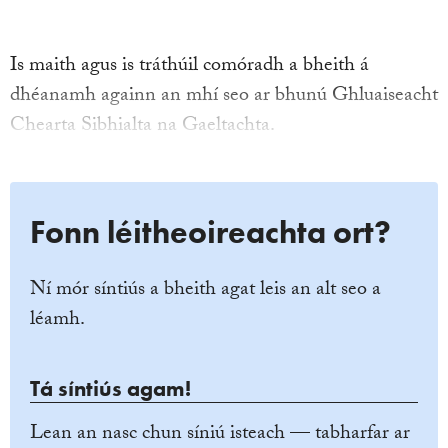
Is maith agus is tráthúil comóradh a bheith á
dhéanamh againn an mhí seo ar bhunú Ghluaiseacht
Chearta Sibhialta na Gaeltachta.
Fonn léitheoireachta ort?
Ní mór síntiús a bheith agat leis an alt seo a
léamh.
Tá síntiús agam!
Lean an nasc chun síniú isteach — tabharfar ar