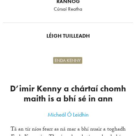
RANNÓG
Cúrsaí Reatha
LÉIGH TUILLEADH
ENDA KENNY
D’imir Kenny a chártaí chomh
maith is a bhí sé in ann
Micheál Ó Leidhin
Tá an tír níos fearr as ná mar a bhí nuair a toghadh