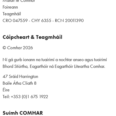
Maidir le
Comhar
Foireann
Teagmháil
CRO 047559 - CHY 6355 - RCN 20011390
Cóipcheart & Teagmháil
©
Comhar
2026
Ní gá gurb ionann na tuairimí a nochtar anseo agus tuairimí
Bhord Stiúrtha, Eagarthóir ná Eagarthóir Liteartha Comhar.
47 Sráid Harrington
Baile Átha Cliath 8
Éire
Teil: +353 (0)1 675 1922
Suímh COMHAR