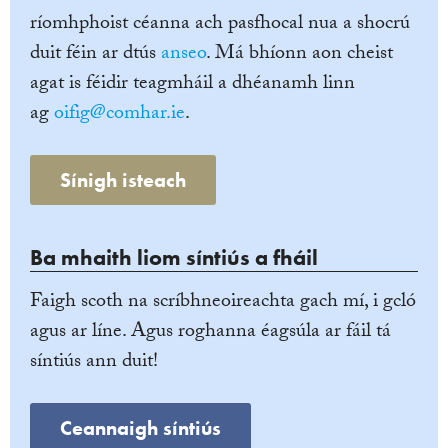
ríomhphoist céanna ach pasfhocal nua a shocrú
duit féin ar dtús
anseo
. Má bhíonn aon cheist
agat is féidir teagmháil a dhéanamh linn
ag
oifig@comhar.ie
.
Sínigh isteach
Ba mhaith liom síntiús a fháil
Faigh scoth na scríbhneoireachta gach mí, i gcló
agus ar líne. Agus roghanna éagsúla ar fáil tá
síntiús ann duit!
Ceannaigh síntiús