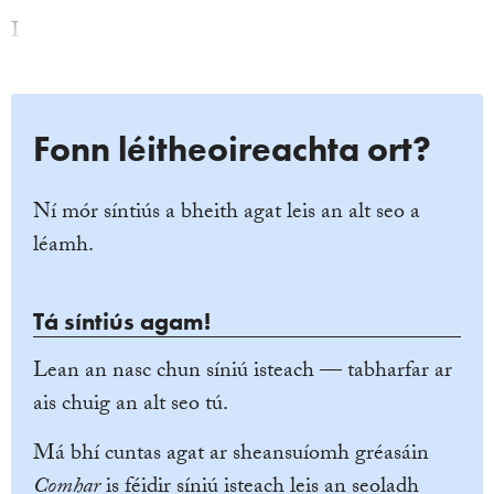
I
Fonn léitheoireachta ort?
Ní mór síntiús a bheith agat leis an alt seo a
léamh.
Tá síntiús agam!
Lean an nasc chun síniú isteach — tabharfar ar
ais chuig an alt seo tú.
Má bhí cuntas agat ar sheansuíomh gréasáin
Comhar
is féidir síniú isteach leis an seoladh