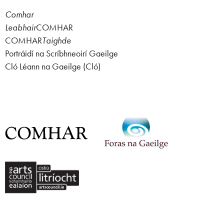
Comhar
Leabhair
COMHAR
COMHAR
Taighde
Portráidí na Scríbhneoirí Gaeilge
Cló Léann na Gaeilge (Cló)