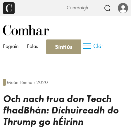
Clár
Síntiús
Eagráin
Eolas
Meán Fómhair 2020
Och nach trua don Teach
fhadBhán:
Díchuireadh do
Thrump go hÉirinn