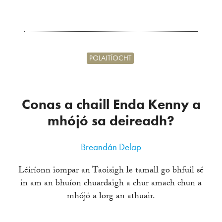
POLAITÍOCHT
Conas a chaill Enda Kenny a
mhójó sa deireadh?
Breandán Delap
Léiríonn iompar an Taoisigh le tamall go bhfuil sé
in am an bhuíon chuardaigh a chur amach chun a
mhójó a lorg an athuair.