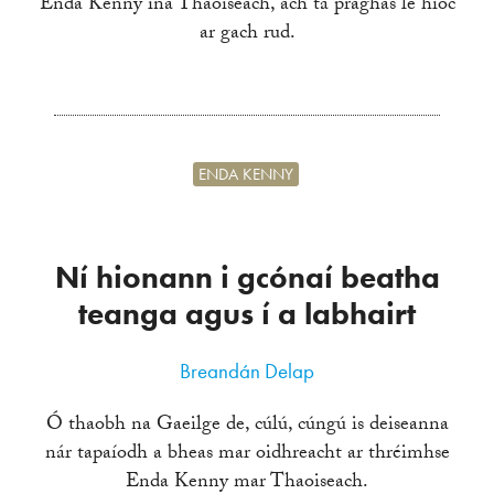
Enda Kenny ina Thaoiseach, ach tá praghas le híoc
ar gach rud.
ENDA KENNY
Ní hionann i gcónaí beatha
teanga agus í a labhairt
Breandán Delap
Ó thaobh na Gaeilge de, cúlú, cúngú is deiseanna
nár tapaíodh a bheas mar oidhreacht ar thréimhse
Enda Kenny mar Thaoiseach.