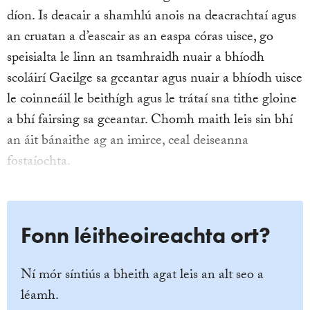
díon. Is deacair a shamhlú anois na deacrachtaí agus
an cruatan a d’eascair as an easpa córas uisce, go
speisialta le linn an tsamhraidh nuair a bhíodh
scoláirí Gaeilge sa gceantar agus nuair a bhíodh uisce
le coinneáil le beithígh agus le trátaí sna tithe gloine
a bhí fairsing sa gceantar. Chomh maith leis sin bhí
an áit bánaithe ag an imirce, ceal deiseanna
fostaíochta.
Fonn léitheoireachta ort?
Ní mór síntiús a bheith agat leis an alt seo a
léamh.