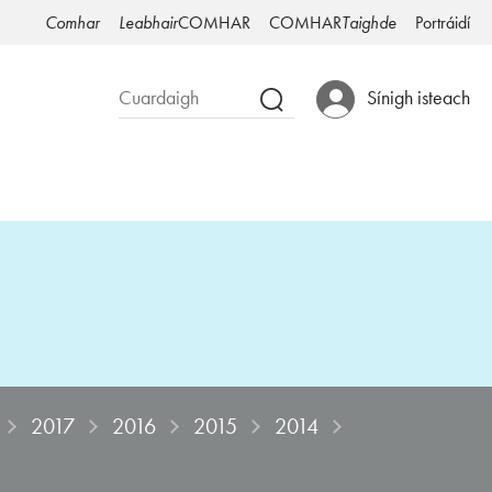
Comhar
Leabhair
COMHAR
COMHAR
Taighde
Portráidí
Sínigh isteach
2017
2016
2015
2014