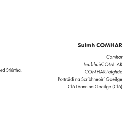
Suímh COMHAR
Comhar
Leabhair
COMHAR
rd Stiúrtha,
COMHAR
Taighde
Portráidí na Scríbhneoirí Gaeilge
Cló Léann na Gaeilge (Cló)