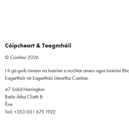
Cóipcheart & Teagmháil
©
Comhar
2026
Ní gá gurb ionann na tuairimí a nochtar anseo agus tuairimí Bho
Eagarthóir ná Eagarthóir Liteartha Comhar.
47 Sráid Harrington
Baile Átha Cliath 8
Éire
Teil: +353 (0)1 675 1922