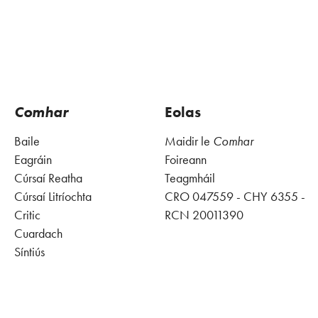
Comhar
Eolas
Baile
Maidir le
Comhar
Eagráin
Foireann
Cúrsaí Reatha
Teagmháil
Cúrsaí Litríochta
CRO 047559 - CHY 6355 -
Critic
RCN 20011390
Cuardach
Síntiús