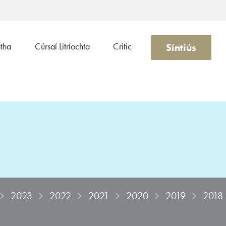
Síntiús
atha
Cúrsaí Litríochta
Critic
2023
2022
2021
2020
2019
2018