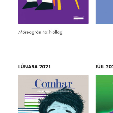
Móreagrán na Nollag
LÚNASA
2021
IÚIL
20