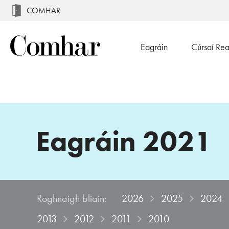
COMHAR
Eagráin
Cúrsaí Re
Eagráin 2021
Roghnaigh bliain
:
2026
2025
2024
2013
2012
2011
2010