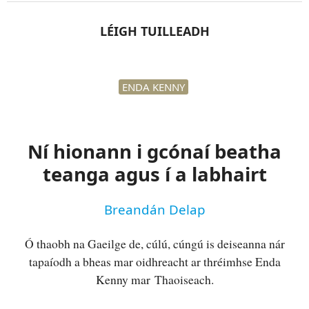
LÉIGH TUILLEADH
ENDA KENNY
Ní hionann i gcónaí beatha
teanga agus í a labhairt
Breandán Delap
Ó thaobh na Gaeilge de, cúlú, cúngú is deiseanna nár
tapaíodh a bheas mar oidhreacht ar thréimhse Enda
Kenny mar Thaoiseach.