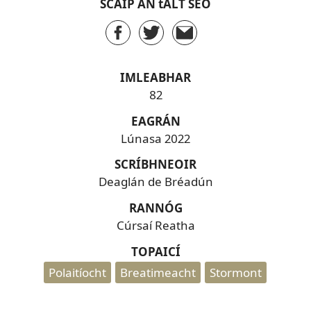
SCAIP AN tALT SEO
IMLEABHAR
82
EAGRÁN
Lúnasa 2022
SCRÍBHNEOIR
Deaglán de Bréadún
RANNÓG
Cúrsaí Reatha
TOPAICÍ
Polaitíocht
Breatimeacht
Stormont