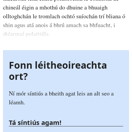
chineál éigin a mhothú do dhuine a bhuaigh
olltoghchán le tromlach ochtó suíochán trí bliana ó
shin agus atá anois á bhrú amach sa bhfuacht, i
dtéarmaí polaitiúla.
Fonn léitheoireachta
ort?
Ní mór síntiús a bheith agat leis an alt seo a
léamh.
Tá síntiús agam!