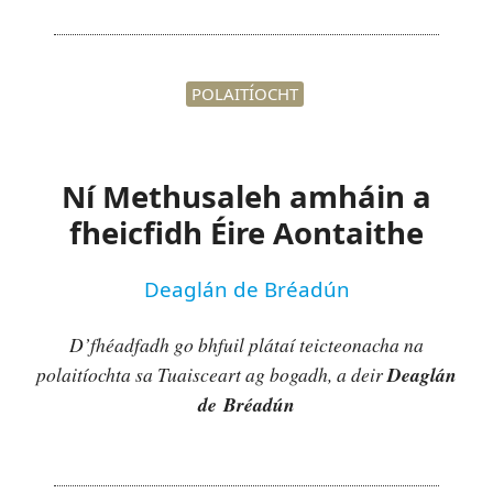
POLAITÍOCHT
Ní Methusaleh amháin a
fheicfidh Éire Aontaithe
Deaglán de Bréadún
D’fhéadfadh go bhfuil plátaí teicteonacha na
polaitíochta sa Tuaisceart ag bogadh, a deir
Deaglán
de Bréadún