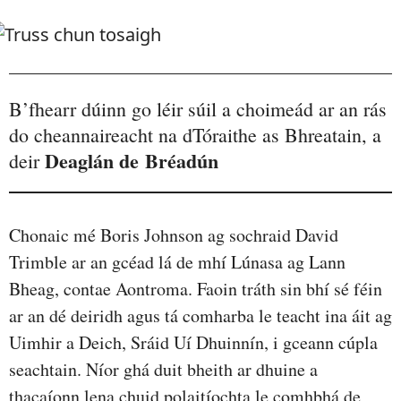
B’fhearr dúinn go léir súil a choimeád ar an rás
do cheannaireacht na dTóraithe as Bhreatain, a
Deaglán de Bréadún
deir
Chonaic mé Boris Johnson ag sochraid David
Trimble ar an gcéad lá de mhí Lúnasa ag Lann
Bheag, contae Aontroma. Faoin tráth sin bhí sé féin
ar an dé deiridh agus tá comharba le teacht ina áit ag
Uimhir a Deich, Sráid Uí Dhuinnín, i gceann cúpla
seachtain. Níor ghá duit bheith ar dhuine a
thacaíonn lena chuid polaitíochta le comhbhá de