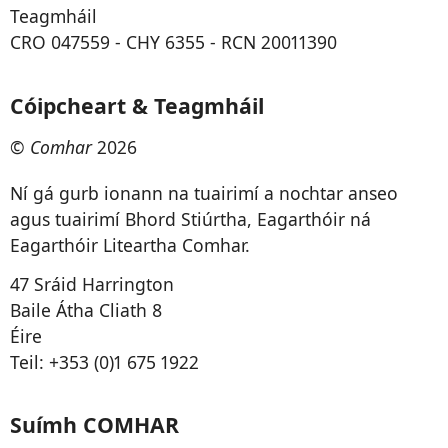
Teagmháil
CRO 047559 - CHY 6355 - RCN 20011390
Cóipcheart & Teagmháil
©
Comhar
2026
Ní gá gurb ionann na tuairimí a nochtar anseo
agus tuairimí Bhord Stiúrtha, Eagarthóir ná
Eagarthóir Liteartha Comhar.
47 Sráid Harrington
Baile Átha Cliath 8
Éire
Teil: +353 (0)1 675 1922
Suímh COMHAR