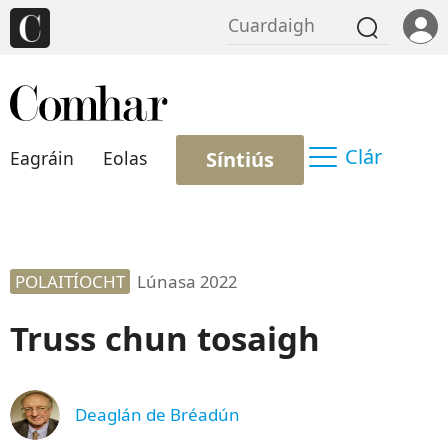
Clár
Síntiús
Eagráin
Eolas
POLAITÍOCHT
Lúnasa 2022
Truss chun tosaigh
Deaglán de Bréadún