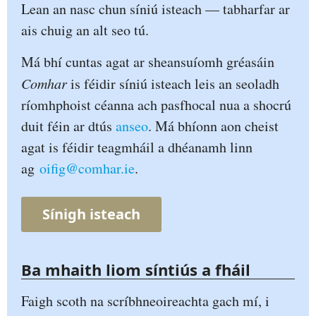
Lean an nasc chun síniú isteach — tabharfar ar
ais chuig an alt seo tú.
Má bhí cuntas agat ar sheansuíomh gréasáin
Comhar
is féidir síniú isteach leis an seoladh
ríomhphoist céanna ach pasfhocal nua a shocrú
duit féin ar dtús
anseo
. Má bhíonn aon cheist
agat is féidir teagmháil a dhéanamh linn
ag
oifig@comhar.ie
.
Sínigh isteach
Ba mhaith liom síntiús a fháil
Faigh scoth na scríbhneoireachta gach mí, i