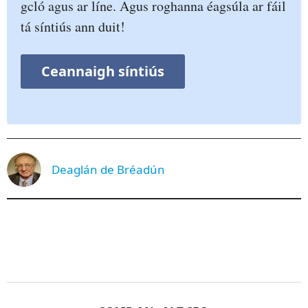
gcló agus ar líne. Agus roghanna éagsúla ar fáil
tá síntiús ann duit!
Ceannaigh síntiús
Deaglán de Bréadún