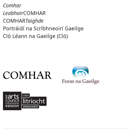
Comhar
Leabhair
COMHAR
COMHAR
Taighde
Portráidí na Scríbhneoirí Gaeilge
Cló Léann na Gaeilge (Cló)