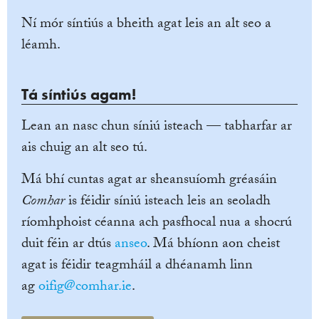
Ní mór síntiús a bheith agat leis an alt seo a
léamh.
Tá síntiús agam!
Lean an nasc chun síniú isteach — tabharfar ar
ais chuig an alt seo tú.
Má bhí cuntas agat ar sheansuíomh gréasáin
Comhar
is féidir síniú isteach leis an seoladh
ríomhphoist céanna ach pasfhocal nua a shocrú
duit féin ar dtús
anseo
. Má bhíonn aon cheist
agat is féidir teagmháil a dhéanamh linn
ag
oifig@comhar.ie
.