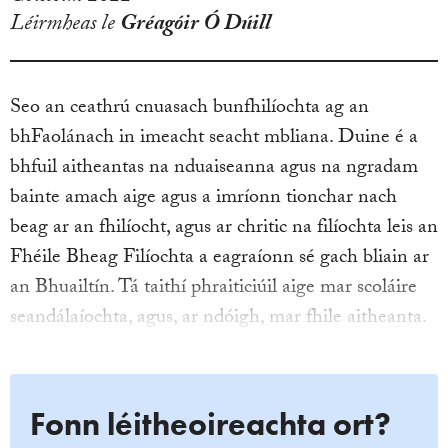
Léirmheas le
Gréagóir Ó Dúill
Seo an ceathrú cnuasach bunfhilíochta ag an
bhFaolánach in imeacht seacht mbliana. Duine é a
bhfuil aitheantas na nduaiseanna agus na ngradam
bainte amach aige agus a imríonn tionchar nach
beag ar an fhilíocht, agus ar chritic na filíochta leis an
Fhéile Bheag Filíochta a eagraíonn sé gach bliain ar
an Bhuailtín. Tá taithí phraiticiúil aige mar scoláire
seandálaíochta, agus, ar ndóigh, mar fhile aitheanta.
Fonn léitheoireachta ort?