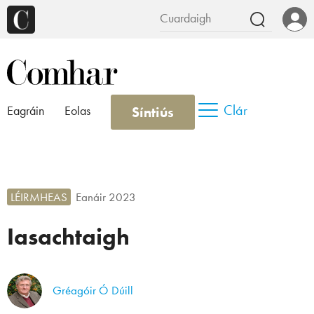
Clár
Síntiús
Eagráin
Eolas
LÉIRMHEAS
Eanáir 2023
Iasachtaigh
Gréagóir Ó Dúill