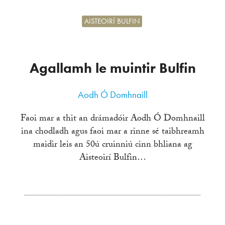
AISTEOIRÍ BULFIN
Agallamh le muintir Bulfin
Aodh Ó Domhnaill
Faoi mar a thit an drámadóir Aodh Ó Domhnaill
ina chodladh agus faoi mar a rinne sé taibhreamh
maidir leis an 50ú cruinniú cinn bhliana ag
Aisteoirí Bulfin…