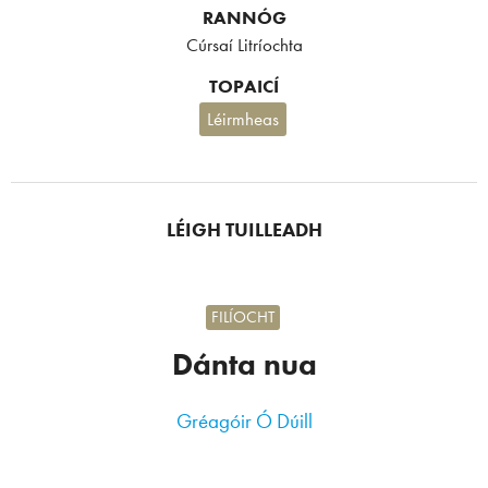
RANNÓG
Cúrsaí Litríochta
TOPAICÍ
Léirmheas
LÉIGH TUILLEADH
FILÍOCHT
Dánta nua
Gréagóir Ó Dúill