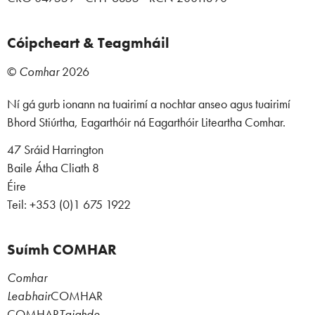
Cóipcheart & Teagmháil
©
Comhar
2026
Ní gá gurb ionann na tuairimí a nochtar anseo agus tuairimí
Bhord Stiúrtha, Eagarthóir ná Eagarthóir Liteartha Comhar.
47 Sráid Harrington
Baile Átha Cliath 8
Éire
Teil: +353 (0)1 675 1922
Suímh COMHAR
Comhar
Leabhair
COMHAR
COMHAR
Taighde