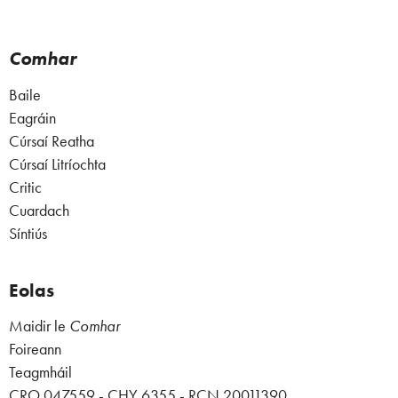
Comhar
Baile
Eagráin
Cúrsaí Reatha
Cúrsaí Litríochta
Critic
Cuardach
Síntiús
Eolas
Maidir le
Comhar
Foireann
Teagmháil
CRO 047559 - CHY 6355 - RCN 20011390