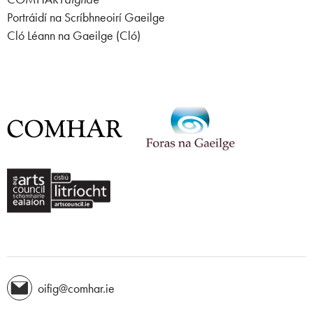
Portráidí na Scríbhneoirí Gaeilge
Cló Léann na Gaeilge (Cló)
oifig@comhar.ie