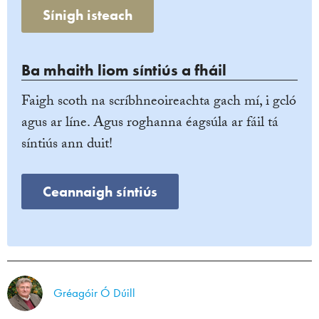
Sínigh isteach
Ba mhaith liom síntiús a fháil
Faigh scoth na scríbhneoireachta gach mí, i gcló
agus ar líne. Agus roghanna éagsúla ar fáil tá
síntiús ann duit!
Ceannaigh síntiús
Gréagóir Ó Dúill