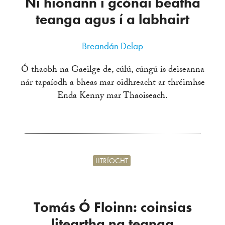
Ní hionann i gcónaí beatha
teanga agus í a labhairt
Breandán Delap
Ó thaobh na Gaeilge de, cúlú, cúngú is deiseanna
nár tapaíodh a bheas mar oidhreacht ar thréimhse
Enda Kenny mar Thaoiseach.
LITRÍOCHT
Tomás Ó Floinn: coinsias
liteartha na teanga