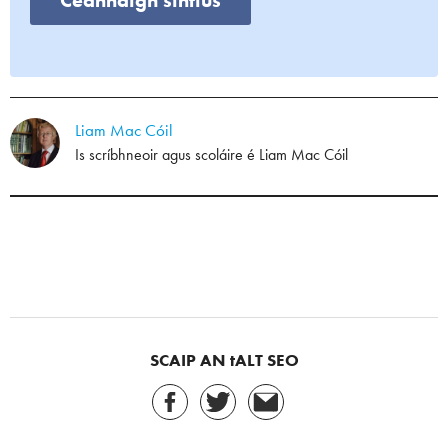
Ceannaigh síntiús
Liam Mac Cóil
Is scríbhneoir agus scoláire é Liam Mac Cóil
SCAIP AN tALT SEO