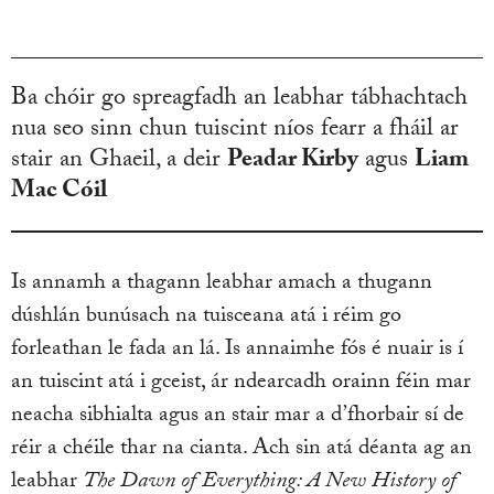
Ba chóir go spreagfadh an leabhar tábhachtach
nua seo sinn chun tuiscint níos fearr a fháil ar
stair an Ghaeil, a deir
Peadar Kirby
agus
Liam
Mac Cóil
Is annamh a thagann leabhar amach a thugann
dúshlán bunúsach na tuisceana atá i réim go
forleathan le fada an lá. Is annaimhe fós é nuair is í
an tuiscint atá i gceist, ár ndearcadh orainn féin mar
neacha sibhialta agus an stair mar a d’fhorbair sí de
réir a chéile thar na cianta. Ach sin atá déanta ag an
leabhar
The Dawn of Everything: A New History of