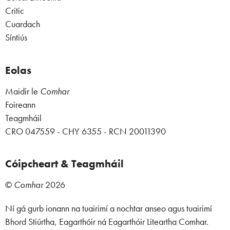
Critic
Cuardach
Síntiús
Eolas
Maidir le
Comhar
Foireann
Teagmháil
CRO 047559 - CHY 6355 - RCN 20011390
Cóipcheart & Teagmháil
©
Comhar
2026
Ní gá gurb ionann na tuairimí a nochtar anseo agus tuairimí
Bhord Stiúrtha, Eagarthóir ná Eagarthóir Liteartha Comhar.