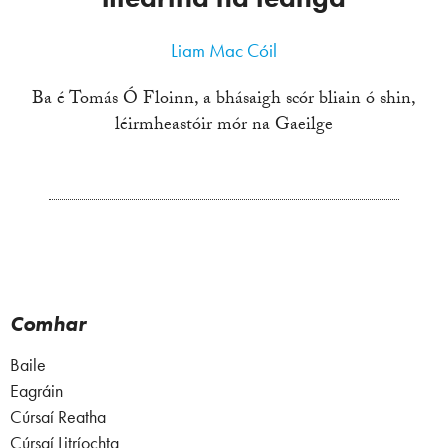
Liam Mac Cóil
Ba é Tomás Ó Floinn, a bhásaigh scór bliain ó shin,
léirmheastóir mór na Gaeilge
Comhar
Baile
Eagráin
Cúrsaí Reatha
Cúrsaí Litríochta