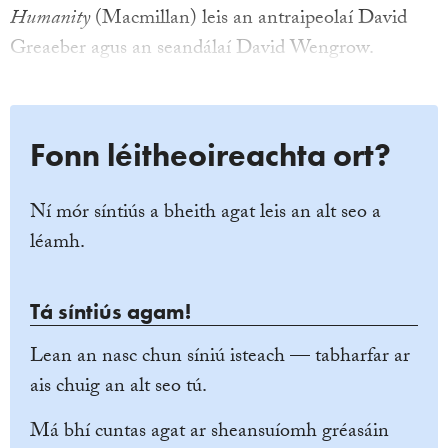
Humanity
(Macmillan) leis an antraipeolaí David
Greaeber agus an seandálaí David Wengrow.
Fonn léitheoireachta ort?
Ní mór síntiús a bheith agat leis an alt seo a
léamh.
Tá síntiús agam!
Lean an nasc chun síniú isteach — tabharfar ar
ais chuig an alt seo tú.
Má bhí cuntas agat ar sheansuíomh gréasáin