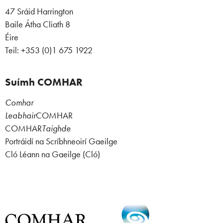
47 Sráid Harrington
Baile Átha Cliath 8
Éire
Teil: +353 (0)1 675 1922
Suímh COMHAR
Comhar
Leabhair
COMHAR
COMHAR
Taighde
Portráidí na Scríbhneoirí Gaeilge
Cló Léann na Gaeilge (Cló)