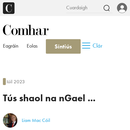
Clár
Síntiús
Eagráin
Eolas
Iúil 2023
Tús shaol na nGael ...
Liam Mac Cóil