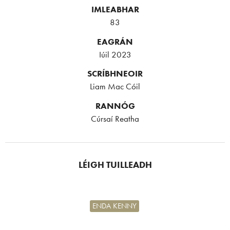
IMLEABHAR
83
EAGRÁN
Iúil 2023
SCRÍBHNEOIR
Liam Mac Cóil
RANNÓG
Cúrsaí Reatha
LÉIGH TUILLEADH
ENDA KENNY