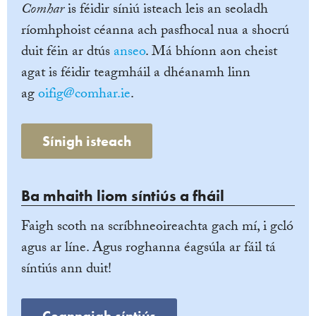
Comhar
is féidir síniú isteach leis an seoladh
ríomhphoist céanna ach pasfhocal nua a shocrú
duit féin ar dtús
anseo
. Má bhíonn aon cheist
agat is féidir teagmháil a dhéanamh linn
ag
oifig@comhar.ie
.
Sínigh isteach
Ba mhaith liom síntiús a fháil
Faigh scoth na scríbhneoireachta gach mí, i gcló
agus ar líne. Agus roghanna éagsúla ar fáil tá
síntiús ann duit!