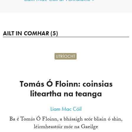
AILT IN
COMHAR
(5)
LITRÍOCHT
Tomás Ó Floinn: coinsias
liteartha na teanga
Liam Mac Cóil
Ba é Tomás Ó Floinn, a bhásaigh scór bliain ó shin,
léirmheastóir mór na Gaeilge