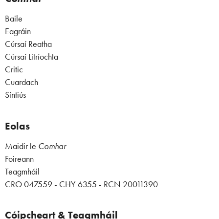
Baile
Eagráin
Cúrsaí Reatha
Cúrsaí Litríochta
Critic
Cuardach
Síntiús
Eolas
Maidir le
Comhar
Foireann
Teagmháil
CRO 047559 - CHY 6355 - RCN 20011390
Cóipcheart & Teagmháil