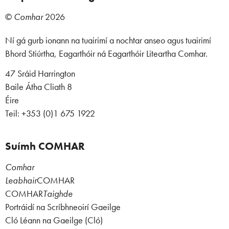
©
Comhar
2026
Ní gá gurb ionann na tuairimí a nochtar anseo agus tuairimí
Bhord Stiúrtha, Eagarthóir ná Eagarthóir Liteartha Comhar.
47 Sráid Harrington
Baile Átha Cliath 8
Éire
Teil: +353 (0)1 675 1922
Suímh COMHAR
Comhar
Leabhair
COMHAR
COMHAR
Taighde
Portráidí na Scríbhneoirí Gaeilge
Cló Léann na Gaeilge (Cló)