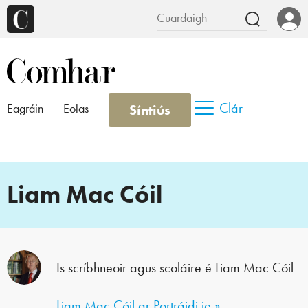
Clár
Síntiús
Eagráin
Eolas
Liam Mac Cóil
Is scríbhneoir agus scoláire é Liam Mac Cóil
Liam Mac Cóil ar Portráidi.ie »