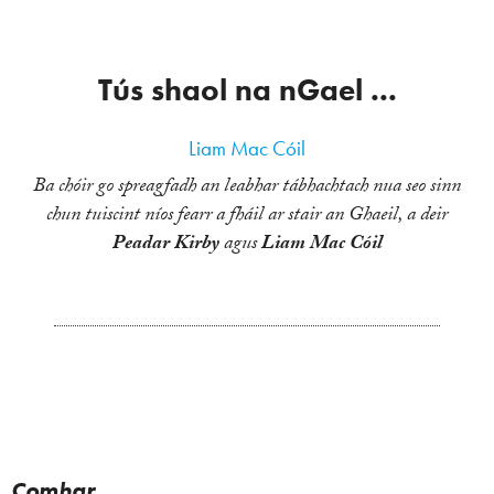
Tús shaol na nGael ...
Liam Mac Cóil
Ba chóir go spreagfadh an leabhar tábhachtach nua seo sinn
chun tuiscint níos fearr a fháil ar stair an Ghaeil, a deir
Peadar Kirby
agus
Liam Mac Cóil
Comhar