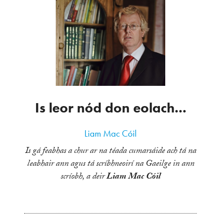
Is leor nód don eolach...
Liam Mac Cóil
Is gá feabhas a chur ar na téada cumarsáide ach tá na
leabhair ann agus tá scríbhneoirí na Gaeilge in ann
scríobh, a deir
Liam Mac Cóil