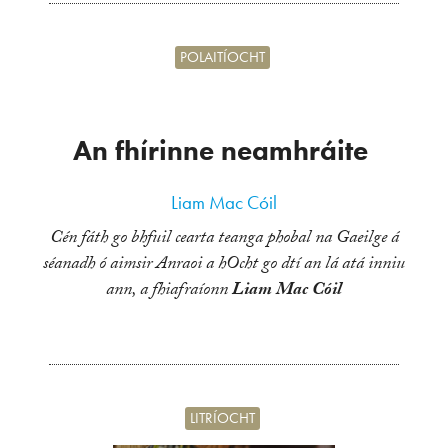
POLAITÍOCHT
An fhírinne neamhráite
Liam Mac Cóil
Cén fáth go bhfuil cearta teanga phobal na Gaeilge á
séanadh ó aimsir Anraoi a hOcht go dtí an lá atá inniu
ann, a fhiafraíonn
Liam Mac Cóil
LITRÍOCHT