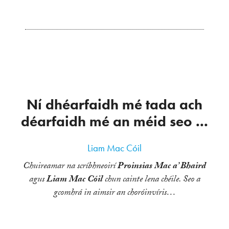
Ní dhéarfaidh mé tada ach
déarfaidh mé an méid seo ...
Liam Mac Cóil
Chuireamar na scríbhneoirí
Proinsias Mac a’ Bhaird
agus
Liam Mac Cóil
chun cainte lena chéile. Seo a
gcomhrá in aimsir an choróinvíris…