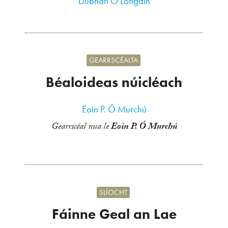
Dubhán Ó Longáin
GEARRSCÉALTA
Béaloideas núicléach
Eoin P. Ó Murchú
Gearrscéal nua le
Eoin P. Ó Murchú
SLÍOCHT
Fáinne Geal an Lae