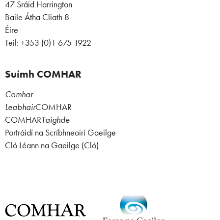
47 Sráid Harrington
Baile Átha Cliath 8
Éire
Teil: +353 (0)1 675 1922
Suímh COMHAR
Comhar
Leabhair
COMHAR
COMHAR
Taighde
Portráidí na Scríbhneoirí Gaeilge
Cló Léann na Gaeilge (Cló)