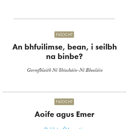
FILÍOCHT
An bhfuilimse, bean, i seilbh
na binbe?
Gormfhlaith Ní Shíocháín-Ní Bheoláin
FILÍOCHT
Aoife agus Emer