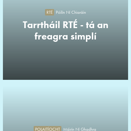
RTÉ
Póilín Ní Chiaráin
Tarrtháil RTÉ - tá an
freagra simplí
POLAITÍOCHT
Máirín Ní Ghadhra