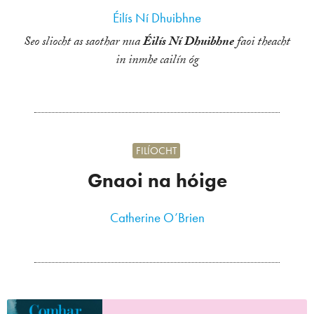
Éilís Ní Dhuibhne
Seo sliocht as saothar nua
Éilís Ní Dhuibhne
faoi theacht
in inmhe cailín óg
FILÍOCHT
Gnaoi na hóige
Catherine O’Brien