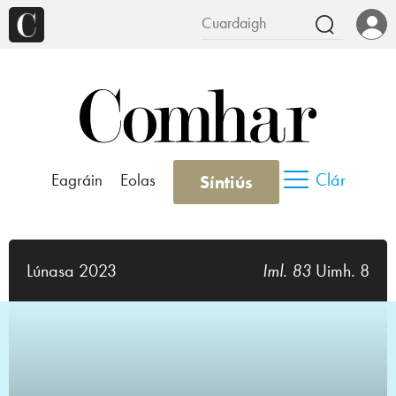
Clár
Eagráin
Eolas
Síntiús
Lúnasa 2023
Iml. 83
Uimh. 8