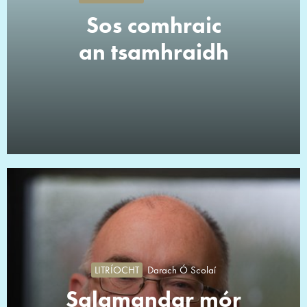
Sos comhraic
an tsamhraidh
LITRÍOCHT
Darach Ó Scolaí
Salamandar mór