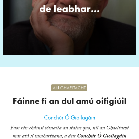
de leabhar…
AN GHAELTACHT
Fáinne fí an dul amú oifigiúil
Conchúr Ó Giollagáin
Faoi réir chúinsí sóisialta an status quo, níl an Ghaeltacht
mar atá sí inmharthana, a deir
Conchúr Ó Giollagáin