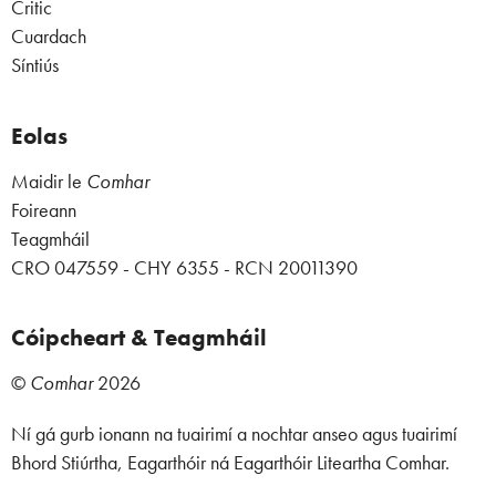
Critic
Cuardach
Síntiús
Eolas
Maidir le
Comhar
Foireann
Teagmháil
CRO 047559 - CHY 6355 - RCN 20011390
Cóipcheart & Teagmháil
©
Comhar
2026
Ní gá gurb ionann na tuairimí a nochtar anseo agus tuairimí
Bhord Stiúrtha, Eagarthóir ná Eagarthóir Liteartha Comhar.