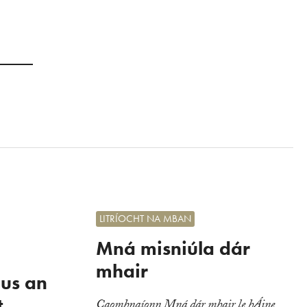
LITRÍOCHT NA MBAN
Mná misniúla dár
mhair
gus an
t
Caomhnaíonn Mná dár mhair le hÁine