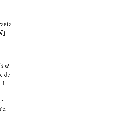
rasta
Ní
á sé
re de
all
e,
uid