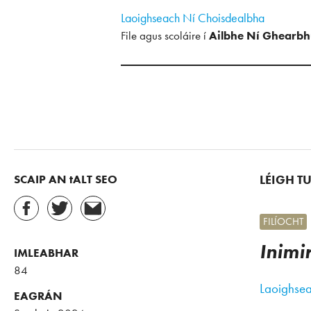
Laoighseach Ní Choisdealbha
File agus scoláire í
Ailbhe Ní Ghearbh
SCAIP AN tALT SEO
LÉIGH T
FILÍOCHT
Inimi
IMLEABHAR
84
Laoighse
EAGRÁN