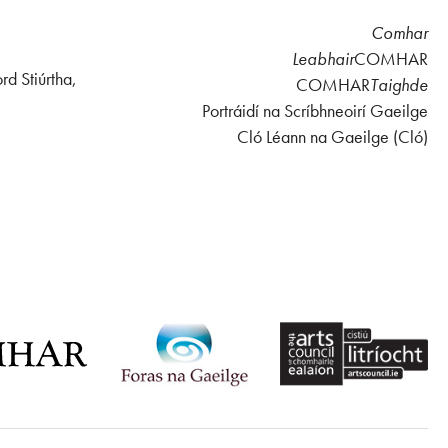
Comhar
Leabhair
COMHAR
rd Stiúrtha,
COMHAR
Taighde
Portráidí na Scríbhneoirí Gaeilge
Cló Léann na Gaeilge (Cló)