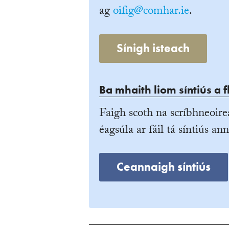
ag
oifig@comhar.ie
.
Sínigh isteach
Ba mhaith liom síntiús a f
Faigh scoth na scríbhneoire
éagsúla ar fáil tá síntiús ann
Ceannaigh síntiús