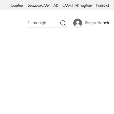
Comhar
Leabhair
COMHAR
COMHAR
Taighde
Portráidí
Sínigh isteach