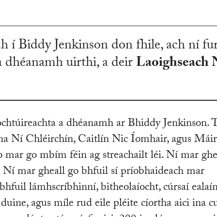
 í Biddy Jenkinson don fhile, ach ní fu
a dhéanamh uirthi, a deir
Laoighseach 
dochtúireachta a dhéanamh ar Bhiddy Jenkinson. T
ona Ní Chléirchín, Caitlín Nic Íomhair, agus Mái
 mar go mbím féin ag streachailt léi. Ní mar ghe
r’. Ní mar gheall go bhfuil sí príobhaideach mar
bhfuil lámhscríbhinní, bitheolaíocht, cúrsaí ealaín
 duine, agus míle rud eile pléite cíortha aici ina c