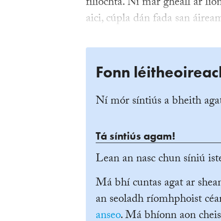
filíochta. Ní mar gheall ar lío
aici, cúpla dán fada san áirea
Fonn léitheoireac
Ní mór síntiús a bheith agat
Tá síntiús agam!
Lean an nasc chun síniú iste
Má bhí cuntas agat ar she
an seoladh ríomhphoist céan
anseo
. Má bhíonn aon cheis