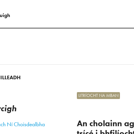
uigh
UILLEADH
LITRÍOCHT NA MBAN
rcigh
An cholainn a
ach Ní Choisdealbha
tsícé i bhfilíoch