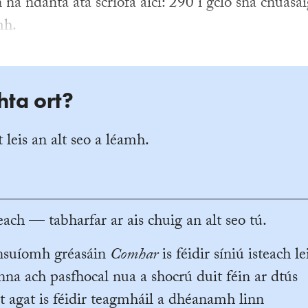
n na ndánta atá scríofa aici: 290 i gcló sna cnuasa
mh.
hta ort?
 leis an alt seo a léamh.
ach — tabharfar ar ais chuig an alt seo tú.
ansuíomh gréasáin
Comhar
is féidir síniú isteach le
na ach pasfhocal nua a shocrú duit féin ar dtús
t agat is féidir teagmháil a dhéanamh linn