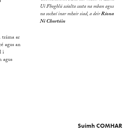
Uí Fhoghlú scéalta casta na mban agus
na sochaí inar mhair siad, a deir
Ríona
Ní Churtáin
n tráma ar
cé agus an
l i
n agus
Suímh COMHAR