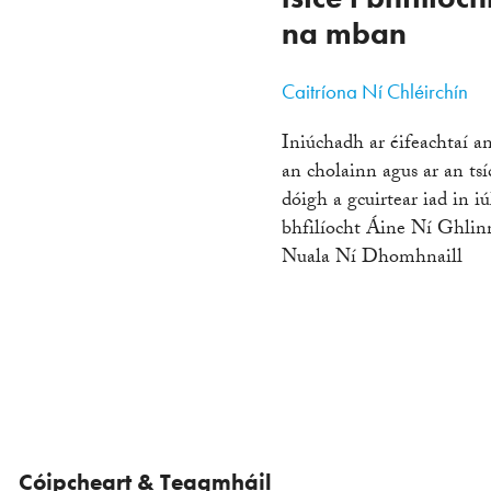
na mban
Caitríona Ní Chléirchín
Iniúchadh ar éifeachtaí a
an cholainn agus ar an tsí
dóigh a gcuirtear iad in iú
bhfilíocht Áine Ní Ghlin
Nuala Ní Dhomhnaill
Cóipcheart & Teagmháil