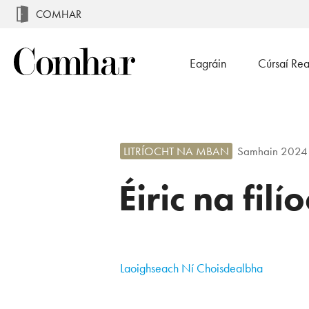
COMHAR
Eagráin
Cúrsaí Re
LITRÍOCHT NA MBAN
Samhain 2024
Éiric na filí
Laoighseach Ní Choisdealbha