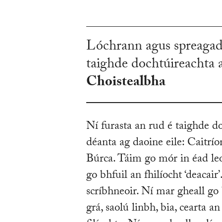
Lóchrann agus spreagadh
taighde dochtúireachta 
Choistealbha
Ní furasta an rud é taighde 
déanta ag daoine eile: Caitrí
Búrca. Táim go mór in éad leo
go bhfuil an fhilíocht ‘deacai
scríbhneoir. Ní mar gheall go 
grá, saolú linbh, bia, cearta an