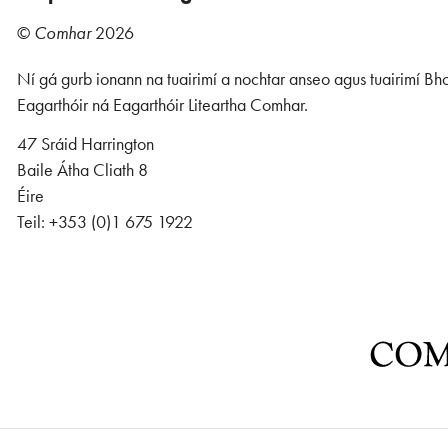
©
Comhar
2026
Ní gá gurb ionann na tuairimí a nochtar anseo agus tuairimí Bho
Eagarthóir ná Eagarthóir Liteartha Comhar.
47 Sráid Harrington
Baile Átha Cliath 8
Éire
Teil: +353 (0)1 675 1922