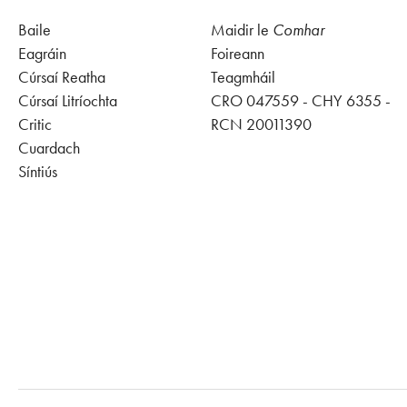
Baile
Maidir le
Comhar
Eagráin
Foireann
Cúrsaí Reatha
Teagmháil
Cúrsaí Litríochta
CRO 047559 - CHY 6355 -
Critic
RCN 20011390
Cuardach
Síntiús