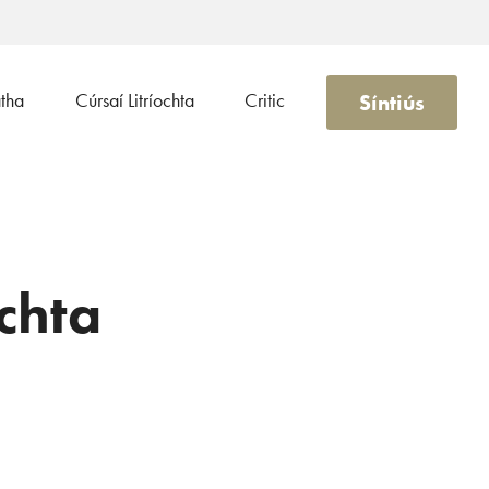
Síntiús
atha
Cúrsaí Litríochta
Critic
ochta