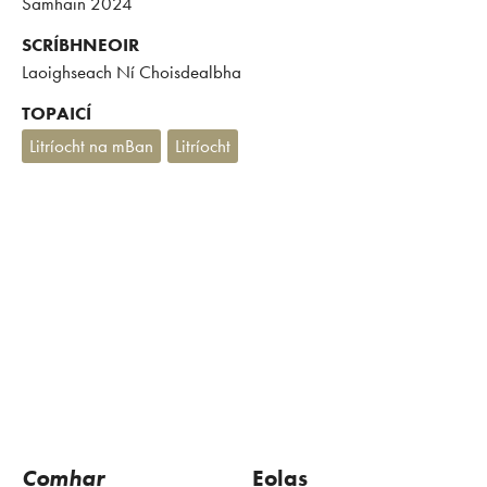
Samhain 2024
SCRÍBHNEOIR
Laoighseach Ní Choisdealbha
TOPAICÍ
Litríocht na mBan
Litríocht
Comhar
Eolas