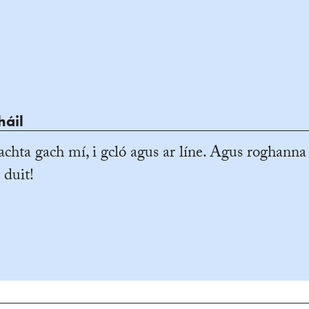
háil
achta gach mí, i gcló agus ar líne. Agus roghanna
 duit!