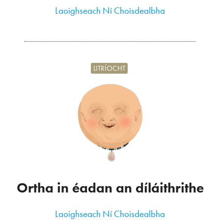
Laoighseach Ní Choisdealbha
LITRÍOCHT
Ortha in éadan an díláithrithe
Laoighseach Ní Choisdealbha