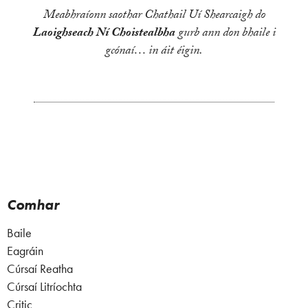
Meabhraíonn saothar Chathail Uí Shearcaigh do
Laoighseach Ní Choistealbha
gurb ann don bhaile i
gcónaí… in áit éigin.
Comhar
Baile
Eagráin
Cúrsaí Reatha
Cúrsaí Litríochta
Critic