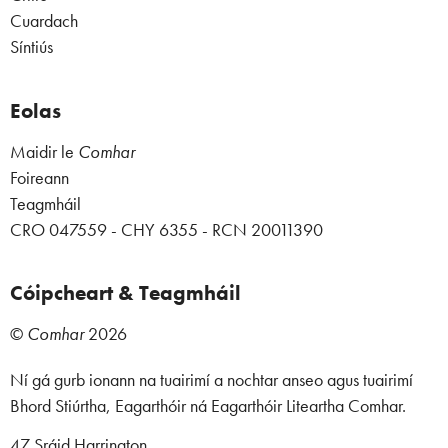
Cuardach
Síntiús
Eolas
Maidir le
Comhar
Foireann
Teagmháil
CRO 047559 - CHY 6355 - RCN 20011390
Cóipcheart & Teagmháil
©
Comhar
2026
Ní gá gurb ionann na tuairimí a nochtar anseo agus tuairimí
Bhord Stiúrtha, Eagarthóir ná Eagarthóir Liteartha Comhar.
47 Sráid Harrington