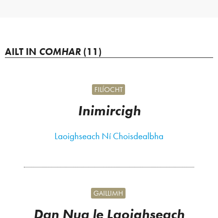
AILT IN
COMHAR
(11)
FILÍOCHT
Inimircigh
Laoighseach Ní Choisdealbha
GAILLIMH
Dan Nua le Laoighseach