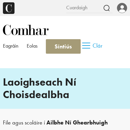
Clár
Síntiús
Eagráin
Eolas
Laoighseach Ní
Choisdealbha
File agus scoláire í
Ailbhe Ní Ghearbhuigh