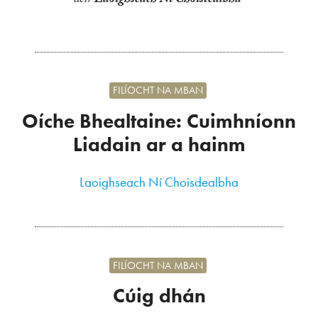
deir
Laoighseach Ní Choistealbha
FILÍOCHT NA MBAN
Oíche Bhealtaine: Cuimhníonn
Liadain ar a hainm
Laoighseach Ní Choisdealbha
FILÍOCHT NA MBAN
Cúig dhán