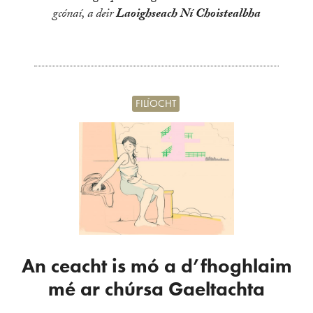
gcónaí, a deir
Laoighseach Ní Choistealbha
FILÍOCHT
An ceacht is mó a d’fhoghlaim
mé ar chúrsa Gaeltachta