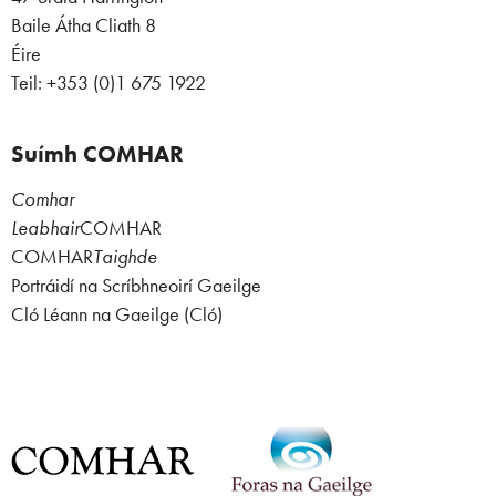
Baile Átha Cliath 8
Éire
Teil: +353 (0)1 675 1922
Suímh COMHAR
Comhar
Leabhair
COMHAR
COMHAR
Taighde
Portráidí na Scríbhneoirí Gaeilge
Cló Léann na Gaeilge (Cló)