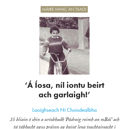
MÁIRE MHAC AN TSAOI
‘Á Íosa, níl iontu beirt
ach garlaigh!’
Laoighseach Ní Choisdealbha
35 bliain ó shin a scríobhadh ‘Pádraig roimh an mBál’ ach
tá tábhacht agus práinn ag baint lena teachtaireacht i