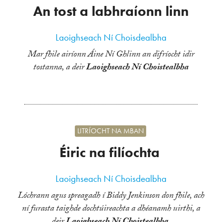
An tost a labhraíonn linn
Laoighseach Ní Choisdealbha
Mar fhile airíonn Áine Ní Ghlinn an difríocht idir
tostanna, a deir
Laoighseach Ní Choistealbha
LITRÍOCHT NA MBAN
Éiric na filíochta
Laoighseach Ní Choisdealbha
Lóchrann agus spreagadh í Biddy Jenkinson don fhile, ach
ní furasta taighde dochtúireachta a dhéanamh uirthi, a