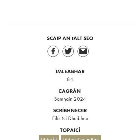
SCAIP AN tALT SEO
IMLEABHAR
84
EAGRÁN
Samhain 2024
SCRÍBHNEOIR
Éilís Ní Dhuibhne
TOPAICÍ
Litríocht
Litríocht na mBan