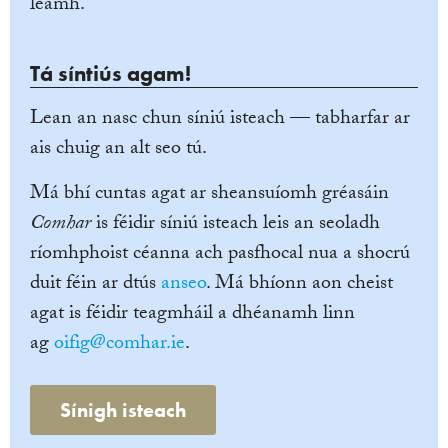
léamh.
Tá síntiús agam!
Lean an nasc chun síniú isteach — tabharfar ar
ais chuig an alt seo tú.
Má bhí cuntas agat ar sheansuíomh gréasáin
Comhar
is féidir síniú isteach leis an seoladh
ríomhphoist céanna ach pasfhocal nua a shocrú
duit féin ar dtús
anseo
. Má bhíonn aon cheist
agat is féidir teagmháil a dhéanamh linn
ag
oifig@comhar.ie
.
Sínigh isteach