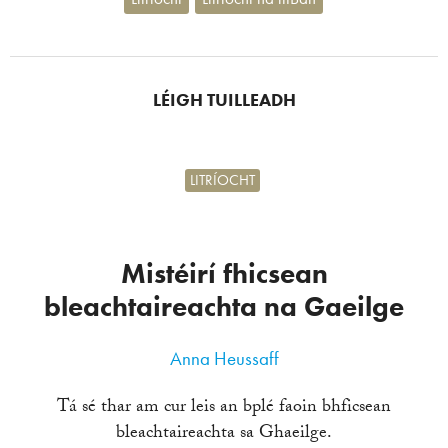
LÉIGH TUILLEADH
LITRÍOCHT
Mistéirí fhicsean
bleachtaireachta na Gaeilge
Anna Heussaff
Tá sé thar am cur leis an bplé faoin bhficsean
bleachtaireachta sa Ghaeilge.