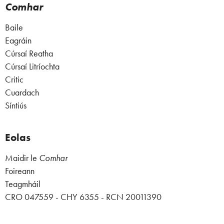
Comhar
Baile
Eagráin
Cúrsaí Reatha
Cúrsaí Litríochta
Critic
Cuardach
Síntiús
Eolas
Maidir le
Comhar
Foireann
Teagmháil
CRO 047559 - CHY 6355 - RCN 20011390