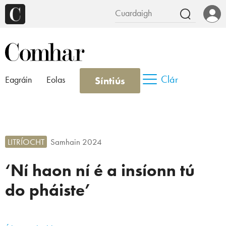
Clár
Síntiús
Eagráin
Eolas
LITRÍOCHT
Samhain 2024
‘Ní haon ní é a insíonn tú
do pháiste’