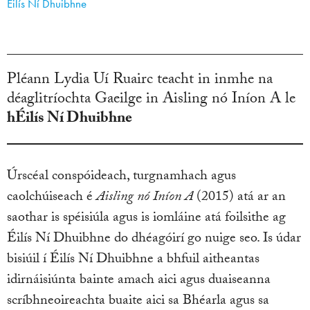
Éilís Ní Dhuibhne
Pléann Lydia Uí Ruairc teacht in inmhe na
déaglitríochta Gaeilge in Aisling nó Iníon A le
hÉilís Ní Dhuibhne
Úrscéal conspóideach, turgnamhach agus
caolchúiseach é
Aisling nó Iníon A
(2015) atá ar an
saothar is spéisiúla agus is iomláine atá foilsithe ag
Éilís Ní Dhuibhne do dhéagóirí go nuige seo. Is údar
bisiúil í Éilís Ní Dhuibhne a bhfuil aitheantas
idirnáisiúnta bainte amach aici agus duaiseanna
scríbhneoireachta buaite aici sa Bhéarla agus sa