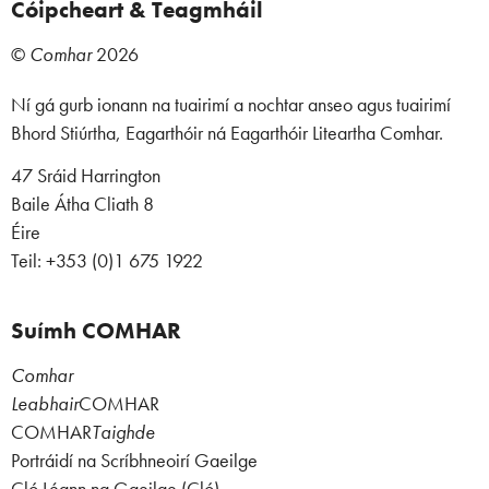
Cóipcheart & Teagmháil
©
Comhar
2026
Ní gá gurb ionann na tuairimí a nochtar anseo agus tuairimí
Bhord Stiúrtha, Eagarthóir ná Eagarthóir Liteartha Comhar.
47 Sráid Harrington
Baile Átha Cliath 8
Éire
Teil: +353 (0)1 675 1922
Suímh COMHAR
Comhar
Leabhair
COMHAR
COMHAR
Taighde
Portráidí na Scríbhneoirí Gaeilge
Cló Léann na Gaeilge (Cló)