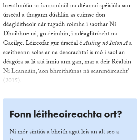
breathnófar ar ionramháil na dtéamaí spéisiúla san
úrscéal a thugann dúshlán as cuimse don
déagléitheoir nár tugadh roimhe i saothar Ní
Dhuibhne ná, go deimhin, i ndéaglitríocht na
Gaeilge. Léireofar gur úrscéal é
Aisling nó Iníon A
a
sceitheann solas ar na deacrachtaí is mó i saol an
déagóra sa lá atá inniu ann gan, mar a deir Réaltán
Ní Leannáin, ‘aon bhreithiúnas ná seanmóireacht’
(2015).
Fonn léitheoireachta ort?
Ní mór síntiús a bheith agat leis an alt seo a