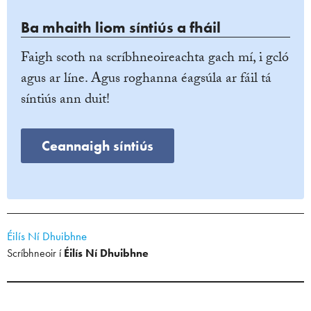
Ba mhaith liom síntiús a fháil
Faigh scoth na scríbhneoireachta gach mí, i gcló
agus ar líne. Agus roghanna éagsúla ar fáil tá
síntiús ann duit!
Ceannaigh síntiús
Éilís Ní Dhuibhne
Scríbhneoir í
Éilís Ní Dhuibhne