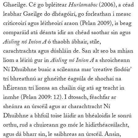
Ghaeilge. Cé go bpléitear
Hurlamaboc
(2006), a céad
leabhar Gaeilge do dhéagóirí, go forleathan i measc
criticeoirí agus léitheoirí araon (Pelan 2009), is beag
comparáid atá déanta idir an chéad saothar sin agus
Aisling nó Iníon A
ó thaobh ábhair, stíle,
carachtrachta agus dúshláin de. San alt seo ba mhian
liom a léiriú gur in
Aisling nó Iníon A
a shroicheann
Ní Dhuibhne buaic a scileanna mar ‘creative fíodóir’
trí bhreathnú ar ghnéithe éagsúla de shochaí na
hÉireann trí lionsa an chailín óig atá ag teacht in
inmhe (Pelan 2009: 12). I dtosach, féachfar ar
sheánra an úrscéil agus ar charachtracht Ní
Dhuibhne a bhfuil toise láidir an bhéaloidis le sonrú
orthu, rud a chuireann go mór le hidirthéacsúlacht,
agus dá bharr sin, le saibhreas an úrscéil. Ansin,