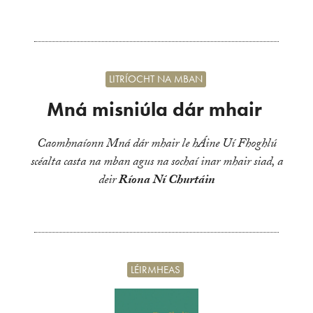
LITRÍOCHT NA MBAN
Mná misniúla dár mhair
Caomhnaíonn Mná dár mhair le hÁine Uí Fhoghlú
scéalta casta na mban agus na sochaí inar mhair siad, a
deir
Ríona Ní Churtáin
LÉIRMHEAS