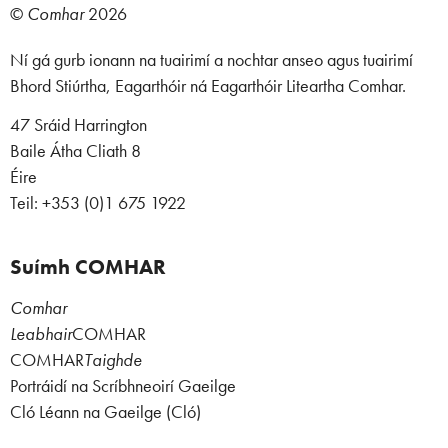
©
Comhar
2026
Ní gá gurb ionann na tuairimí a nochtar anseo agus tuairimí
Bhord Stiúrtha, Eagarthóir ná Eagarthóir Liteartha Comhar.
47 Sráid Harrington
Baile Átha Cliath 8
Éire
Teil: +353 (0)1 675 1922
Suímh COMHAR
Comhar
Leabhair
COMHAR
COMHAR
Taighde
Portráidí na Scríbhneoirí Gaeilge
Cló Léann na Gaeilge (Cló)