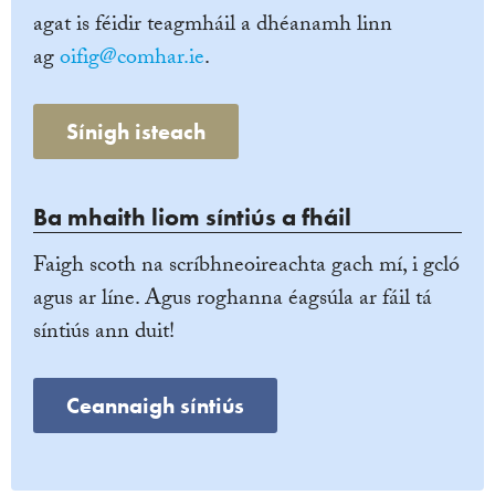
agat is féidir teagmháil a dhéanamh linn
ag
oifig@comhar.ie
.
Sínigh isteach
Ba mhaith liom síntiús a fháil
Faigh scoth na scríbhneoireachta gach mí, i gcló
agus ar líne. Agus roghanna éagsúla ar fáil tá
síntiús ann duit!
Ceannaigh síntiús