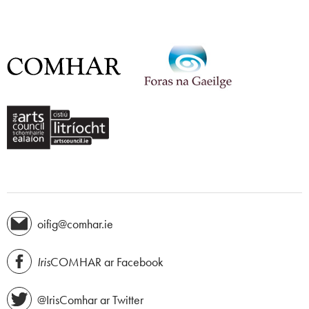
oifig@comhar.ie
Iris
COMHAR ar Facebook
@IrisComhar ar Twitter