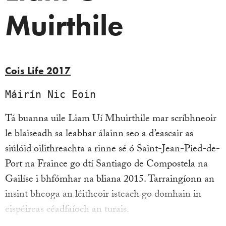
Muirthile
Cois Life
2017
Máirín Nic Eoin
Tá buanna uile Liam Uí Mhuirthile mar scríbhneoir
le blaiseadh sa leabhar álainn seo a d’eascair as
siúlóid oilithreachta a rinne sé ó Saint-Jean-Pied-de-
Port na Fraince go dtí Santiago de Compostela na
Gailíse i bhfómhar na bliana 2015. Tarraingíonn an
insint bheoga an léitheoir isteach go domhain in
eispéireas céadfaíoch an turais.