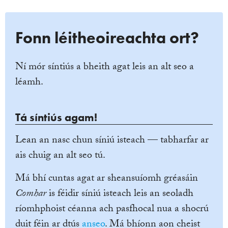
Fonn léitheoireachta ort?
Ní mór síntiús a bheith agat leis an alt seo a
léamh.
Tá síntiús agam!
Lean an nasc chun síniú isteach — tabharfar ar
ais chuig an alt seo tú.
Má bhí cuntas agat ar sheansuíomh gréasáin
Comhar
is féidir síniú isteach leis an seoladh
ríomhphoist céanna ach pasfhocal nua a shocrú
duit féin ar dtús
anseo
. Má bhíonn aon cheist