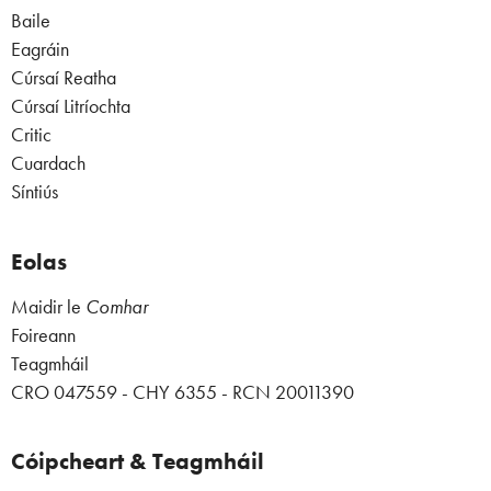
Baile
Eagráin
Cúrsaí Reatha
Cúrsaí Litríochta
Critic
Cuardach
Síntiús
Eolas
Maidir le
Comhar
Foireann
Teagmháil
CRO 047559 - CHY 6355 - RCN 20011390
Cóipcheart & Teagmháil