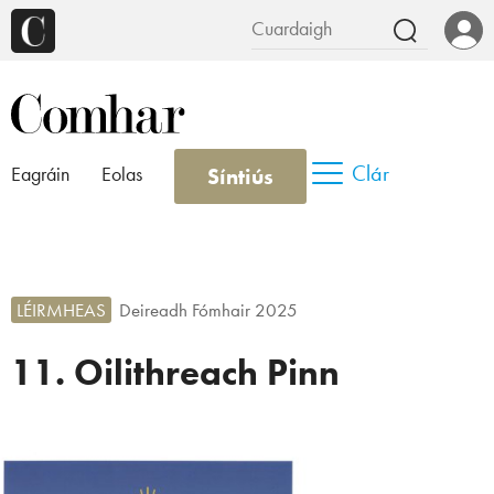
Clár
Síntiús
Eagráin
Eolas
LÉIRMHEAS
Deireadh Fómhair 2025
11. Oilithreach Pinn