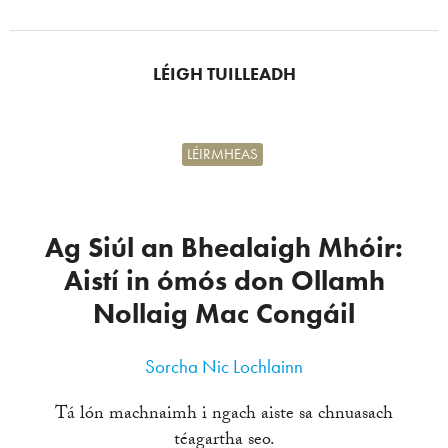
LÉIGH TUILLEADH
LÉIRMHEAS
Ag Siúl an Bhealaigh Mhóir:
Aistí in ómós don Ollamh
Nollaig Mac Congáil
Sorcha Nic Lochlainn
Tá lón machnaimh i ngach aiste sa chnuasach
téagartha seo.