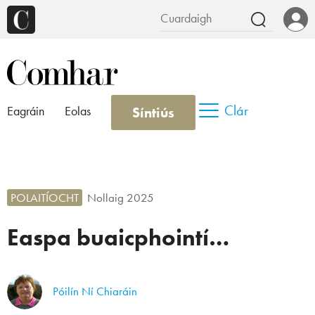
Clár
Síntiús
Eagráin
Eolas
POLAITÍOCHT
Nollaig 2025
Easpa buaicphointí…
Póilín Ní Chiaráin