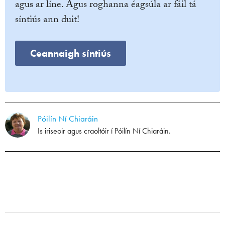
agus ar líne. Agus roghanna éagsúla ar fáil tá
síntiús ann duit!
Ceannaigh síntiús
Póilín Ní Chiaráin
Is iriseoir agus craoltóir í Póilín Ní Chiaráin.