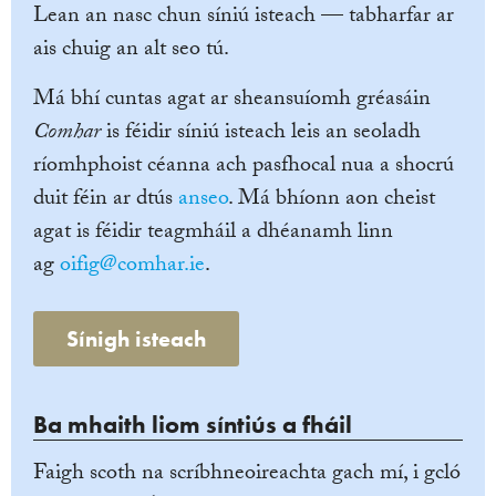
Lean an nasc chun síniú isteach — tabharfar ar
ais chuig an alt seo tú.
Má bhí cuntas agat ar sheansuíomh gréasáin
Comhar
is féidir síniú isteach leis an seoladh
ríomhphoist céanna ach pasfhocal nua a shocrú
duit féin ar dtús
anseo
. Má bhíonn aon cheist
agat is féidir teagmháil a dhéanamh linn
ag
oifig@comhar.ie
.
Sínigh isteach
Ba mhaith liom síntiús a fháil
Faigh scoth na scríbhneoireachta gach mí, i gcló