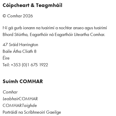
Cóipcheart & Teagmháil
©
Comhar
2026
Ní gá gurb ionann na tuairimí a nochtar anseo agus tuairimí
Bhord Stiúrtha, Eagarthóir ná Eagarthóir Liteartha Comhar.
47 Sráid Harrington
Baile Átha Cliath 8
Éire
Teil: +353 (0)1 675 1922
Suímh COMHAR
Comhar
Leabhair
COMHAR
COMHAR
Taighde
Portráidí na Scríbhneoirí Gaeilge