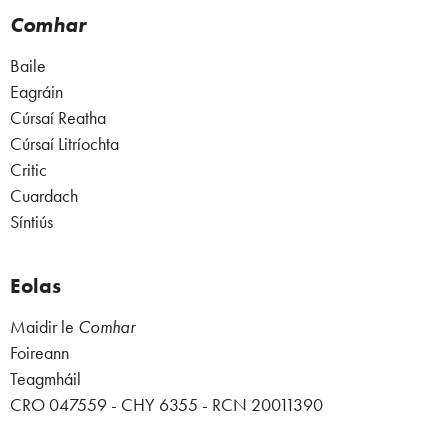
Comhar
Baile
Eagráin
Cúrsaí Reatha
Cúrsaí Litríochta
Critic
Cuardach
Síntiús
Eolas
Maidir le
Comhar
Foireann
Teagmháil
CRO 047559 - CHY 6355 - RCN 20011390