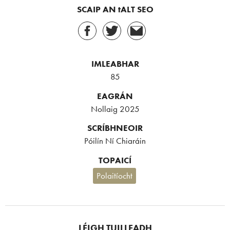
SCAIP AN tALT SEO
IMLEABHAR
85
EAGRÁN
Nollaig 2025
SCRÍBHNEOIR
Póilín Ní Chiaráin
TOPAICÍ
Polaitíocht
LÉIGH TUILLEADH