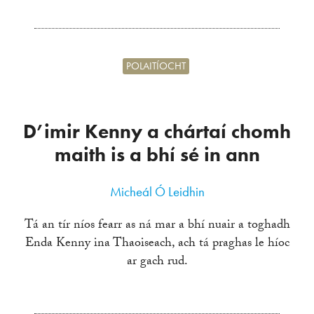
POLAITÍOCHT
D’imir Kenny a chártaí chomh
maith is a bhí sé in ann
Micheál Ó Leidhin
Tá an tír níos fearr as ná mar a bhí nuair a toghadh
Enda Kenny ina Thaoiseach, ach tá praghas le híoc
ar gach rud.