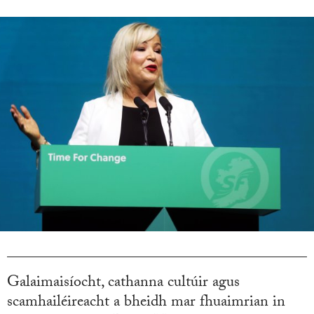
Galaimaisíocht, cathanna cultúir agus
scamhailéireacht a bheidh mar fhuaimrian in