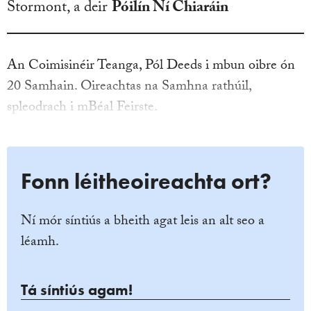
Stormont, a deir
Póilín Ní Chiaráin
An Coimisinéir Teanga, Pól Deeds i mbun oibre ón
20 Samhain. Oireachtas na Samhna rathúil,
spleodrach i mBéal Feirste.
Fonn léitheoireachta ort?
Ní mór síntiús a bheith agat leis an alt seo a
léamh.
Tá síntiús agam!