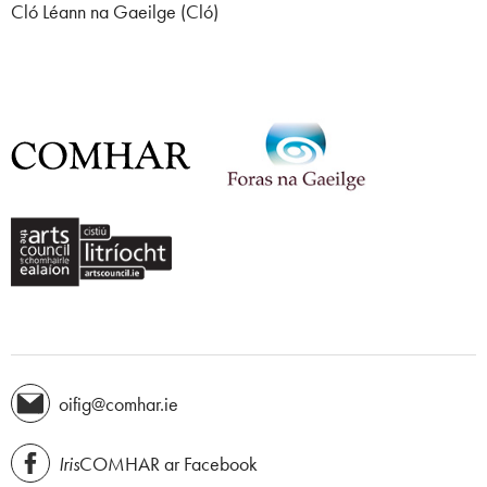
Cló Léann na Gaeilge (Cló)
oifig@comhar.ie
Iris
COMHAR ar Facebook