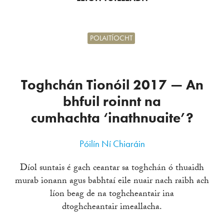
POLAITÍOCHT
Toghchán Tionóil 2017 — An
bhfuil roinnt na
cumhachta ‘inathnuaite’?
Póilín Ní Chiaráin
Díol suntais é gach ceantar sa toghchán ó thuaidh
murab ionann agus babhtaí eile nuair nach raibh ach
líon beag de na toghcheantair ina
dtoghcheantair imeallacha.